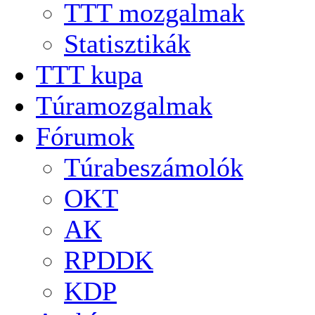
TTT mozgalmak
Statisztikák
TTT kupa
Túramozgalmak
Fórumok
Túrabeszámolók
OKT
AK
RPDDK
KDP