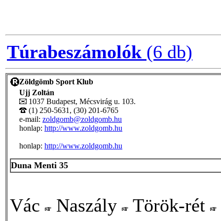
Túrabeszámolók
(6 db)
Zöldgömb Sport Klub
Ujj Zoltán
1037 Budapest, Mécsvirág u. 103.
(1) 250-5631, (30) 201-6765
e-mail:
zoldgomb@zoldgomb.hu
honlap:
http://www.zoldgomb.hu
honlap:
http://www.zoldgomb.hu
Duna Menti 35
Vác
Naszály
Török-rét