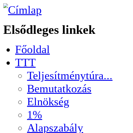
Elsődleges linkek
Főoldal
TTT
Teljesítménytúra...
Bemutatkozás
Elnökség
1%
Alapszabály