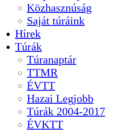
Közhasznúság
Saját túráink
Hírek
Túrák
Túranaptár
TTMR
ÉVTT
Hazai Legjobb
Túrák 2004-2017
ÉVKTT