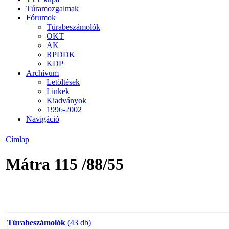
Túramozgalmak
Fórumok
Túrabeszámolók
OKT
AK
RPDDK
KDP
Archívum
Letöltések
Linkek
Kiadványok
1996-2002
Navigáció
Címlap
Mátra 115 /88/55
Túrabeszámolók
(43 db)