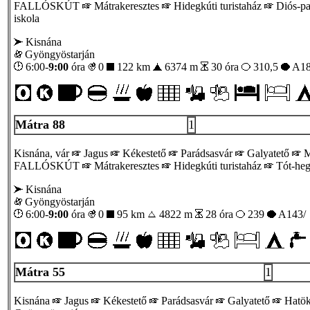
FALLÓSKÚT
Mátrakeresztes
Hidegkúti turistaház
Diós-pa
iskola
Kisnána
Gyöngyöstarján
6:00-
9:00
óra
0
122 km
6374 m
30 óra
310,5
A18
Mátra 88
1
Kisnána, vár
Jagus
Kékestető
Parádsasvár
Galyatető
M
FALLÓSKÚT
Mátrakeresztes
Hidegkúti turistaház
Tót-he
Kisnána
Gyöngyöstarján
6:00-
9:00
óra
0
95 km
4822 m
28 óra
239
A143/
Mátra 55
1
Kisnána
Jagus
Kékestető
Parádsasvár
Galyatető
Hatök