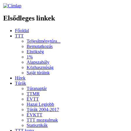
Elsődleges linkek
Főoldal
TTT
Teljesítménytúra...
Bemutatkozás
Elnökség
1%
Alapszabály
Közhasznúság
Saját túráink
Hírek
Túrák
Túranaptár
TTMR
ÉVTT
Hazai Legjobb
Túrák 2004-2017
ÉVKTT
TTT mozgalmak
Statisztikák
TTT kupa