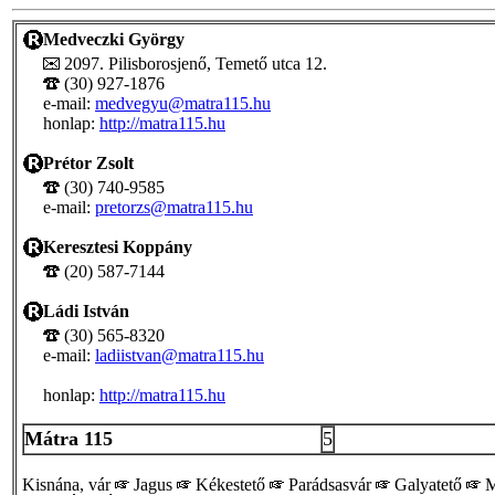
Medveczki György
2097. Pilisborosjenő, Temető utca 12.
(30) 927-1876
e-mail:
medvegyu@matra115.hu
honlap:
http://matra115.hu
Prétor Zsolt
(30) 740-9585
e-mail:
pretorzs@matra115.hu
Keresztesi Koppány
(20) 587-7144
Ládi István
(30) 565-8320
e-mail:
ladiistvan@matra115.hu
honlap:
http://matra115.hu
Mátra 115
5
Kisnána, vár
Jagus
Kékestető
Parádsasvár
Galyatető
M