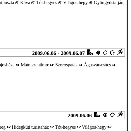
atpuszta
Káva
Tót-hegyes
Világos-hegy
Gyöngyöstarján,
2009.06.06 - 2009.06.07
josháza
Mátraszentimre
Szorospatak
Ágasvár-csúcs
2009.06.06
ereg
Hidegkúti turistaház
Tót-hegyes
Világos-hegy