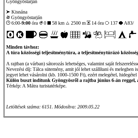
Gyöngyöstarján
Kisnána
Gyöngyöstarján
6:00-
9:00
óra
0
58 km
2500 m
14 óra
137
A83/
Minden távhoz:
A túra közösségi teljesítménytúra, a teljesítménytúrázó közösség
A rajtban (a várban) sátorozás lehetséges, valamint saját felszereléss
Nevezési díj: Tálca sütemény, amit jól lehet szállítani és melegben is 
jegyet lehet vásárolni (kb. 1000-1500 Ft), ezért melegétel, hidegétel 
Külön buszt indítunk Gyöngyösről a rajtba június 6-án reggel, 
Térkép: A Mátra turistatérképe.
Letöltések száma: 6151. Módosítva: 2009.05.22