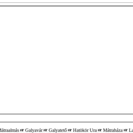
átraalmás
Galyavár
Galyatető
Hatökör Ura
Mátraháza
La