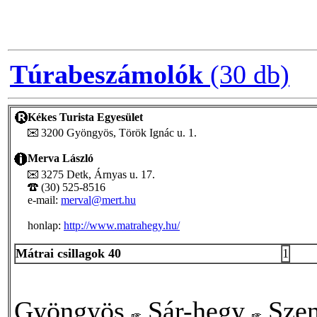
Túrabeszámolók
(30 db)
Kékes Turista Egyesület
3200 Gyöngyös, Török Ignác u. 1.
Merva László
3275 Detk, Árnyas u. 17.
(30) 525-8516
e-mail:
merval@mert.hu
honlap:
http://www.matrahegy.hu/
Mátrai csillagok 40
1
Gyöngyös
Sár-hegy
Szen