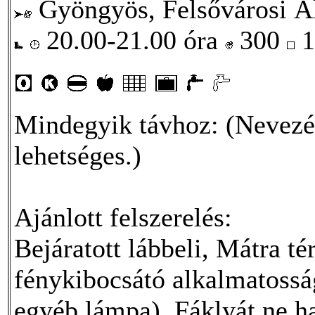
Gyöngyös, Felsővárosi Ált
20.00-21.00 óra
300
1
Mindegyik távhoz: (Nevezés 
lehetséges.)
Ajánlott felszerelés:
Bejáratott lábbeli, Mátra té
fénykibocsátó alkalmatosság 
egyéb lámpa). Fáklyát ne h