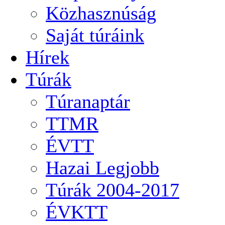
Közhasznúság
Saját túráink
Hírek
Túrák
Túranaptár
TTMR
ÉVTT
Hazai Legjobb
Túrák 2004-2017
ÉVKTT