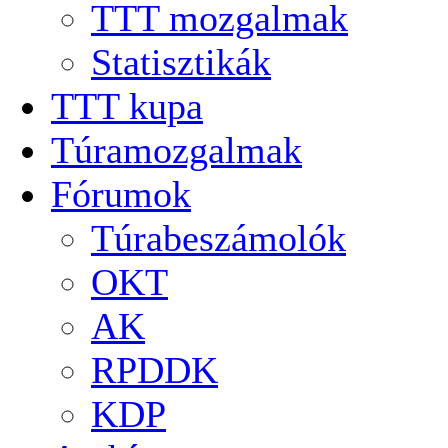
TTT mozgalmak
Statisztikák
TTT kupa
Túramozgalmak
Fórumok
Túrabeszámolók
OKT
AK
RPDDK
KDP