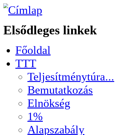
Elsődleges linkek
Főoldal
TTT
Teljesítménytúra...
Bemutatkozás
Elnökség
1%
Alapszabály