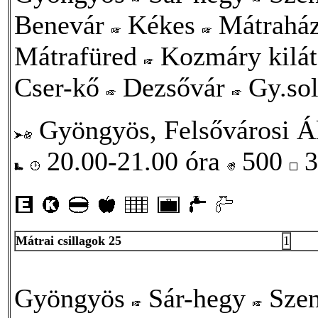
Benevár
Kékes
Mátrahá
Mátrafüred
Kozmáry kilá
Cser-kő
Dezsővár
Gy.so
Gyöngyös, Felsővárosi Ált
20.00-21.00 óra
500
3
Mátrai csillagok 25
1
Gyöngyös
Sár-hegy
Szen