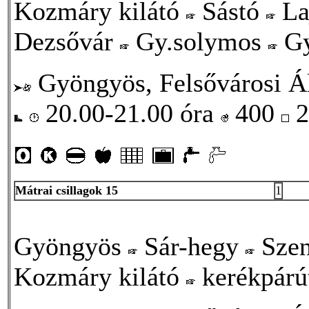
Kozmáry kilátó
Sástó
La
Dezsővár
Gy.solymos
Gy
Gyöngyös, Felsővárosi Ált
20.00-21.00 óra
400
2
Mátrai csillagok 15
1
Gyöngyös
Sár-hegy
Szen
Kozmáry kilátó
kerékpár