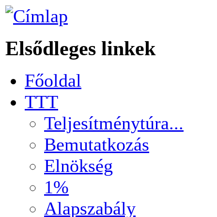
Elsődleges linkek
Főoldal
TTT
Teljesítménytúra...
Bemutatkozás
Elnökség
1%
Alapszabály