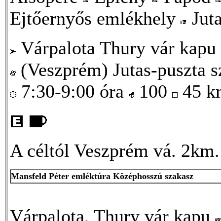
Ejtőernyős emlékhely
Juta
Várpalota Thury vár kapu
(Veszprém) Jutas-puszta s
7:30-9:00 óra
100
45 
A céltól Veszprém vá. 2km.
Mansfeld Péter emléktúra Középhosszú szakasz
Várpalota, Thury vár kapu