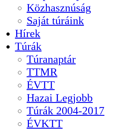
Közhasznúság
Saját túráink
Hírek
Túrák
Túranaptár
TTMR
ÉVTT
Hazai Legjobb
Túrák 2004-2017
ÉVKTT