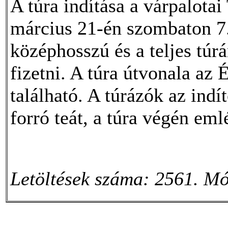
A túra indítása a várpalota
március 21-én szombaton 7.3
középhosszú és a teljes túrá
fizetni. A túra útvonala az
található. A túrázók az indí
forró teát, a túra végén em
Letöltések száma: 2561. Mó