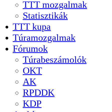
TTT mozgalmak
Statisztikák
TTT kupa
Túramozgalmak
Fórumok
Túrabeszámolók
OKT
AK
RPDDK
KDP