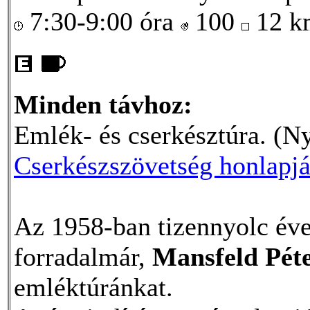
7:30-9:00 óra
100
12 
Minden távhoz:
Emlék- és cserkésztúra. (Ny
Cserkészszövetség honlapj
Az 1958-ban tizennyolc éve
forradalmár,
Mansfeld Pét
emléktúránkat.