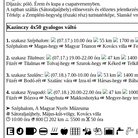
Díjazás: póló. Érem és kupa a csapatversenyben.
A rajtban szállás (Sátoraljaújhely) elõnevezés és elõzetes jelentkezé
Térkép: a Zempléni-hegység (északi rész) turistatérképe, Slanské v
Kazinczy 4x50 gyalogos váltó
1.
szakasz
Széphalom
:
(07.17.) 10.00 óra
55 km
1700 m
Széphalom
Magas-hegy
Magyar Trianon
Kovács villa
Fe
2.
szakasz
Tilalmas
:
(07.17.) 19.00-22.00 óra
47 km
1400
Füzér
Tilalmas
Tolvaj-hegy
Szurok-hegy
Kéked
Telki
3.
szakasz
Szalánc
:
(07.18.) 7.00-10.00 óra
53 km
1400 
Füzér
Bodó-rét
Szalánc vára
Izra-tó
Hársas-hegy
Bába
4.
szakasz
Nyugodó
:
(07.18.) 20.00-22.00 óra
47 km
100
Füzér
Bózsva
Nagyhuta
Makkoshotyka
Megyer-hegy te
Széphalom, A Magyar Nyelv Múzeuma
Sátoraljaújhely, Május-kút-völgy, Kovács villa
10:00 óra
800
202 km
5500 m
50 óra