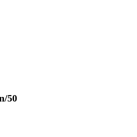
en
/50