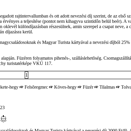
ott rajtintervallumban és ott adott nevezési díj szerint, de az első sz
ha érvényes a teljesítése (pontot nem kihagyva szintidőn belül beér). A v
n oklevél különdíjazásban részesülnek, amin szerepel a csapat neve, a csa
n díjazásra kerül.
agycsaládosoknak és Magyar Turista kártyával a nevezési díjból 25% ke
s alapján. Füzéren folyamatos pihenés-, szálláslehetõség. Csomagszállítá
rchy turistatérképe VKÚ 117.
1
kete-hegy
Felsõregmec
Köves-hegy
Füzér
Tilalmas
Tolv
23
saládosoknak és Magyar Turista kártyával a nevezési díj 2000 Ft/fõ. A