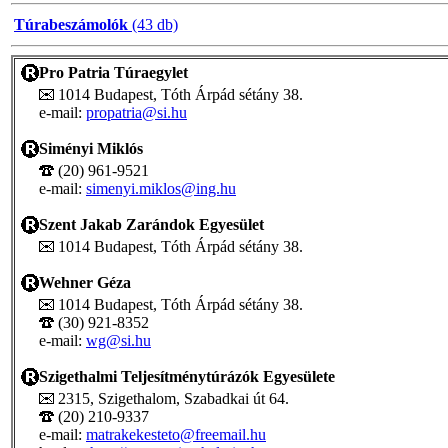
Túrabeszámolók
(43 db)
Pro Patria Túraegylet
1014 Budapest, Tóth Árpád sétány 38.
e-mail:
propatria@si.hu
Siményi Miklós
(20) 961-9521
e-mail:
simenyi.miklos@ing.hu
Szent Jakab Zarándok Egyesület
1014 Budapest, Tóth Árpád sétány 38.
Wehner Géza
1014 Budapest, Tóth Árpád sétány 38.
(30) 921-8352
e-mail:
wg@si.hu
Szigethalmi Teljesítménytúrázók Egyesülete
2315, Szigethalom, Szabadkai út 64.
(20) 210-9337
e-mail:
matrakekesteto@freemail.hu