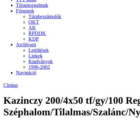
Túramozgalmak
Fórumok
Túrabeszámolók
OKT
AK
RPDDK
KDP
Archívum
Letöltések
Linkek
Kiadványok
1996-2002
Navigáció
Címlap
Kazinczy 200/4x50 tf/
gy
/100 Re
Széphalom/Tilalmas/Szalánc/N