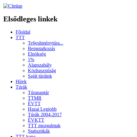
Elsődleges linkek
Főoldal
TTT
Teljesítménytúra...
Bemutatkozás
Elnökség
1%
Alapszabály
Közhasznúság
Saját túráink
Hírek
Túrák
Túranaptár
TTMR
ÉVTT
Hazai Legjobb
Túrák 2004-2017
ÉVKTT
TTT mozgalmak
Statisztikák
TTT kupa