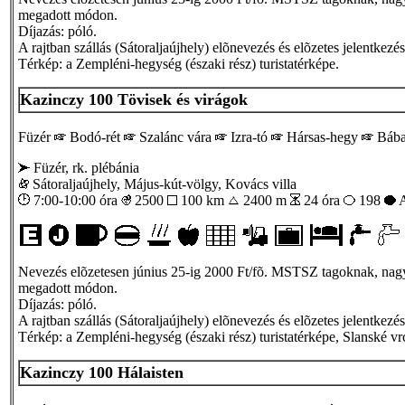
megadott módon.
Díjazás: póló.
A rajtban szállás (Sátoraljaújhely) elõnevezés és elõzetes jelentkezé
Térkép: a Zempléni-hegység (északi rész) turistatérképe.
Kazinczy 100 Tövisek és virágok
Füzér
Bodó-rét
Szalánc vára
Izra-tó
Hársas-hegy
Bába
Füzér, rk. plébánia
Sátoraljaújhely, Május-kút-völgy, Kovács villa
7:00-10:00 óra
2500
100 km
2400 m
24 óra
198
A
Nevezés elõzetesen június 25-ig 2000 Ft/fõ. MSTSZ tagoknak, nagyc
megadott módon.
Díjazás: póló.
A rajtban szállás (Sátoraljaújhely) elõnevezés és elõzetes jelentkezé
Térkép: a Zempléni-hegység (északi rész) turistatérképe, Slanské v
Kazinczy 100 Hálaisten