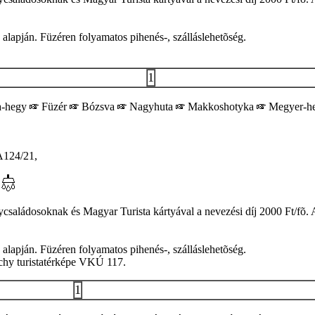
s alapján. Füzéren folyamatos pihenés-, szálláslehetõség.
1
-hegy
Füzér
Bózsva
Nagyhuta
Makkoshotyka
Megyer-he
124/21,
saládosoknak és Magyar Turista kártyával a nevezési díj 2000 Ft/fõ. A
s alapján. Füzéren folyamatos pihenés-, szálláslehetõség.
rchy turistatérképe VKÚ 117.
1