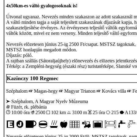
4x50km-es váltó gyalogosoknak is!
Útvonal ugyanaz. Nevezés minden szakaszon az adott szakasznál megad
A váltó minden tagja a saját teljesített szakaszának díjazását kapja, 
szakaszteljesítése érvényes. Az érvényesen teljesítő váltók egyformá
váltók között, mivel ez nem verseny. Minden teljesítő váltó egyformá
Nevezés elõzetesen június 25-ig 2500 Ft/csapat. MSTSZ tagoknak, n
MSTSZ honlapján megadott módon.
Díjazás: póló.
A rajtban szállás (Sátoraljaújhely) elõnevezés és elõzetes jelentkezé
Térkép: a Zempléni-hegység (északi rész) turistatérképe, Slanské v
Kazinczy 100 Regmec
Széphalom
Magas-hegy
Magyar Trianon
Kovács villa
Fe
Széphalom, A Magyar Nyelv Múzeuma
Füzér, rk. plébánia
10:00 óra
2500
102 km
3100 m
25 óra
215
A133/
Nevezés elõzetesen június 25-ig 2000 Ft/fõ. MSTSZ tagoknak, nagyc