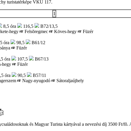
rchy turistatérképe VKÚ 117.
1
8,5 óra
116,5
B72/13,5
kete-hegy
Felsõregmec
Köves-hegy
Füzér
5 óra
98,5
B61/12
bánya
Füzér
,5 óra
107,5
B67/13
-hegy
Füzér
,5 óra
90,5
B57/11
ngerszem
Nagy-nyugodó
Sátoraljaújhely
saládosoknak és Magyar Turista kártyával a nevezési díj 3500 Ft/fõ. A