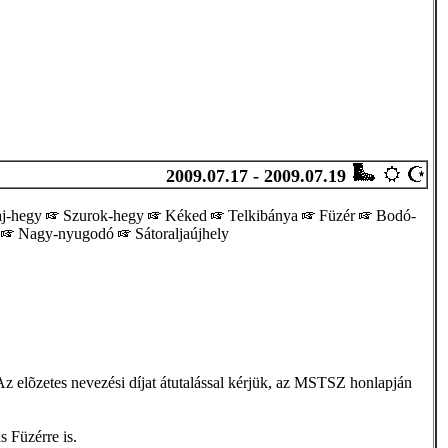
2009.07.17 - 2009.07.19
aj-hegy
Szurok-hegy
Kéked
Telkibánya
Füzér
Bodó-
m
Nagy-nyugodó
Sátoraljaújhely
z elõzetes nevezési díjat átutalással kérjük, az MSTSZ honlapján
s Füzérre is.