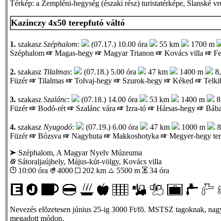
Térkép: a Zempléni-hegység (északi rész) turistatérképe, Slanské v
Kazinczy 4x50 terepfutó váltó
1.
szakasz
Széphalom
:
(07.17.) 10.00 óra
55 km
1700 m
Széphalom
Magas-hegy
Magyar Trianon
Kovács villa
Fe
2.
szakasz
Tilalmas
:
(07.18.) 5.00 óra
47 km
1400 m
8,
Füzér
Tilalmas
Tolvaj-hegy
Szurok-hegy
Kéked
Telki
3.
szakasz
Szalánc
:
(07.18.) 14.00 óra
53 km
1400 m
8
Füzér
Bodó-rét
Szalánc vára
Izra-tó
Hársas-hegy
Bába
4.
szakasz
Nyugodó
:
(07.19.) 6.00 óra
47 km
1000 m
8
Füzér
Bózsva
Nagyhuta
Makkoshotyka
Megyer-hegy te
Széphalom, A Magyar Nyelv Múzeuma
Sátoraljaújhely, Május-kút-völgy, Kovács villa
10:00 óra
4000
202 km
5500 m
34 óra
Nevezés elõzetesen június 25-ig 3000 Ft/fõ. MSTSZ tagoknak, nagyc
megadott módon.