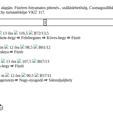
s alapján. Füzéren folyamatos pihenés-, szálláslehetõség. Csomagszállítá
rchy turistatérképe VKÚ 117.
1
13 óra
116,5
B72/13,5
kete-hegy
Felsõregmec
Köves-hegy
Füzér
 m
12 óra
98,5
B61/12
bánya
Füzér
m
13 óra
107,5
B67/13
-hegy
Füzér
0 m
12 óra
90,5
B57/11
ngerszem
Nagy-nyugodó
Sátoraljaújhely