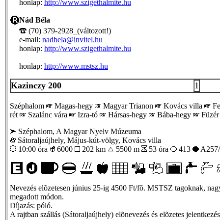
honlap:
http://www.szigethalmite.hu
Nád Béla
(70) 379-2928_(változott!)
e-mail:
nadbela@invitel.hu
honlap:
http://www.szigethalmite.hu
honlap:
http://www.mstsz.hu
Kazinczy 200
1
Széphalom
Magas-hegy
Magyar Trianon
Kovács villa
Fe
rét
Szalánc vára
Izra-tó
Hársas-hegy
Bába-hegy
Füzé
Széphalom, A Magyar Nyelv Múzeuma
Sátoraljaújhely, Május-kút-völgy, Kovács villa
10:00 óra
6000
202 km
5500 m
53 óra
413
A257/
Nevezés elõzetesen június 25-ig 4500 Ft/fõ. MSTSZ tagoknak, nagyc
megadott módon.
Díjazás: póló.
A rajtban szállás (Sátoraljaújhely) elõnevezés és elõzetes jelentkezé