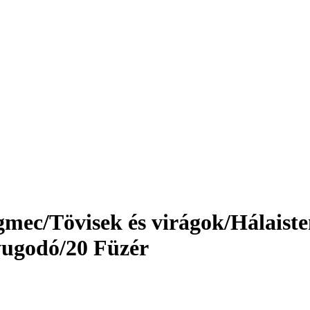
gmec/Tövisek és virágok/
Hálaist
yugodó/20 Füzér