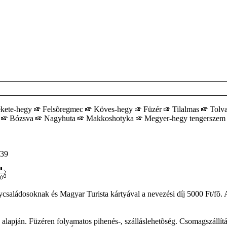
kete-hegy
Felsõregmec
Köves-hegy
Füzér
Tilalmas
Tolv
r
Bózsva
Nagyhuta
Makkoshotyka
Megyer-hegy tengersze
39
saládosoknak és Magyar Turista kártyával a nevezési díj 5000 Ft/fõ. A
s alapján. Füzéren folyamatos pihenés-, szálláslehetõség. Csomagszállítá