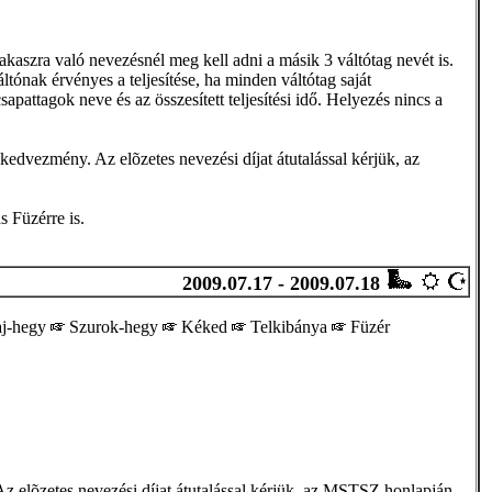
akaszra való nevezésnél meg kell adni a másik 3 váltótag nevét is.
áltónak érvényes a teljesítése, ha minden váltótag saját
pattagok neve és az összesített teljesítési idő. Helyezés nincs a
dvezmény. Az elõzetes nevezési díjat átutalással kérjük, az
s Füzérre is.
2009.07.17 - 2009.07.18
aj-hegy
Szurok-hegy
Kéked
Telkibánya
Füzér
z elõzetes nevezési díjat átutalással kérjük, az MSTSZ honlapján