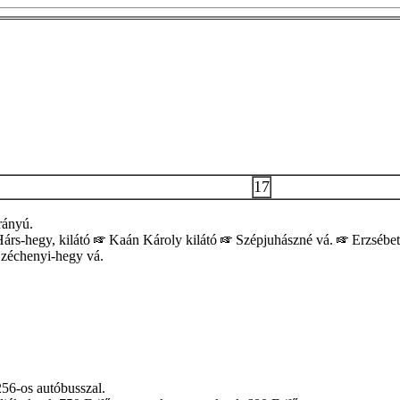
17
rányú.
árs-hegy, kilátó
Kaán Károly kilátó
Szépjuhászné vá.
Erzsébet
zéchenyi-hegy vá.
256-os autóbusszal.