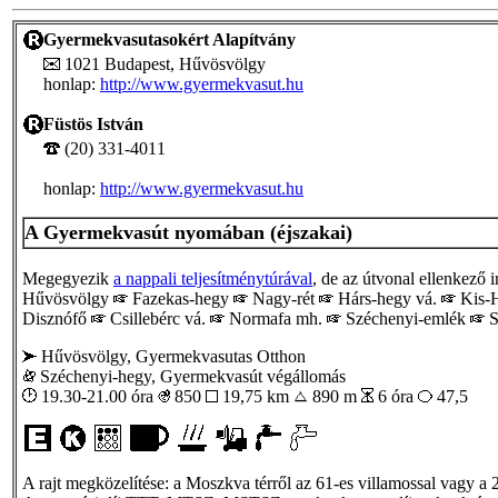
Gyermekvasutasokért Alapítvány
1021 Budapest, Hűvösvölgy
honlap:
http://www.gyermekvasut.hu
Füstös István
(20) 331-4011
honlap:
http://www.gyermekvasut.hu
A Gyermekvasút nyomában (éjszakai)
Megegyezik
a nappali teljesítménytúrával
, de az útvonal ellenkező i
Hűvösvölgy
Fazekas-hegy
Nagy-rét
Hárs-hegy vá.
Kis-H
Disznófő
Csillebérc vá.
Normafa mh.
Széchenyi-emlék
S
Hűvösvölgy, Gyermekvasutas Otthon
Széchenyi-hegy, Gyermekvasút végállomás
19.30-21.00 óra
850
19,75 km
890 m
6 óra
47,5
A rajt megközelítése: a Moszkva térről az 61-es villamossal vagy a 