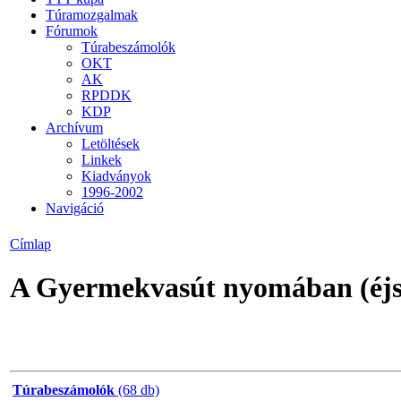
Túramozgalmak
Fórumok
Túrabeszámolók
OKT
AK
RPDDK
KDP
Archívum
Letöltések
Linkek
Kiadványok
1996-2002
Navigáció
Címlap
A Gyermekvasút nyomában (éjs
Túrabeszámolók
(68 db)