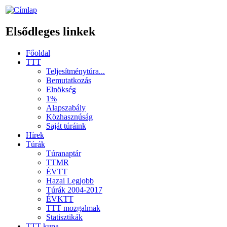
Elsődleges linkek
Főoldal
TTT
Teljesítménytúra...
Bemutatkozás
Elnökség
1%
Alapszabály
Közhasznúság
Saját túráink
Hírek
Túrák
Túranaptár
TTMR
ÉVTT
Hazai Legjobb
Túrák 2004-2017
ÉVKTT
TTT mozgalmak
Statisztikák
TTT kupa