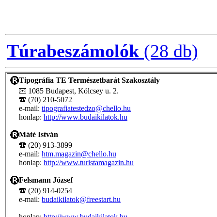
Túrabeszámolók
(28 db)
Tipográfia TE Természetbarát Szakosztály
1085 Budapest, Kölcsey u. 2.
(70) 210-5072
e-mail:
tipografiatestedzo@chello.hu
honlap:
http://www.budaikilatok.hu
Máté István
(20) 913-3899
e-mail:
htm.magazin@chello.hu
honlap:
http://www.turistamagazin.hu
Felsmann József
(20) 914-0254
e-mail:
budaikilatok@freestart.hu
honlap:
http://www.budaikilatok.hu