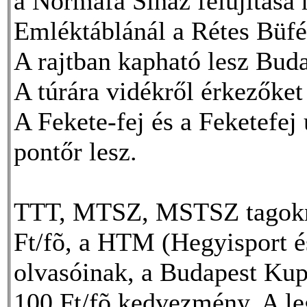
a Normafa Síház felújítása 
Emléktáblánál a Rétes Büfé 
A rajtban kapható lesz Budai
A túrára vidékről érkezőket
A Fekete-fej és a Feketefej
pontőr lesz.
TTT, MTSZ, MSTSZ tagokna
Ft/fõ, a HTM (Hegyisport é
olvasóinak, a Budapest Kupa
100 Ft/fõ kedvezmény. A le