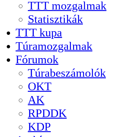
TTT mozgalmak
Statisztikák
TTT kupa
Túramozgalmak
Fórumok
Túrabeszámolók
OKT
AK
RPDDK
KDP