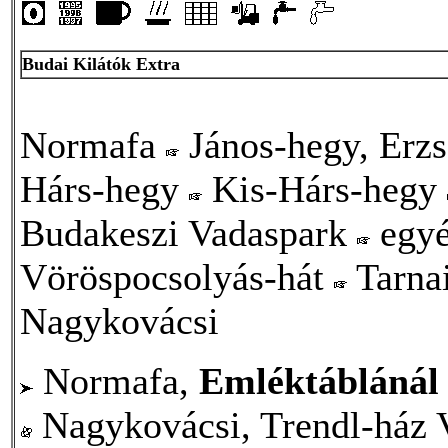
Budai Kilátók Extra
Normafa
János-hegy, Erzs
Hárs-hegy
Kis-Hárs-hegy
Budakeszi Vadaspark
egyé
Vöröspocsolyás-hát
Tarna
Nagykovácsi
Normafa,
Emléktáblánál 
Nagykovácsi, Trendl-ház 