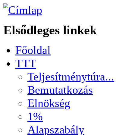
Elsődleges linkek
Főoldal
TTT
Teljesítménytúra...
Bemutatkozás
Elnökség
1%
Alapszabály