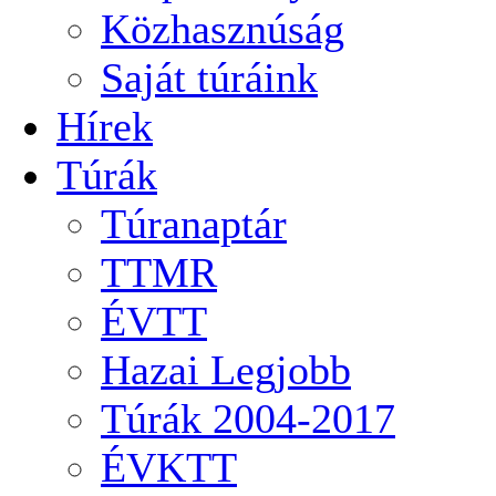
Közhasznúság
Saját túráink
Hírek
Túrák
Túranaptár
TTMR
ÉVTT
Hazai Legjobb
Túrák 2004-2017
ÉVKTT