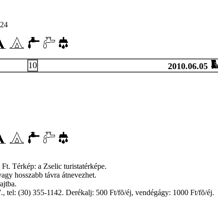
24
10
2010.06.05
Ft. Térkép: a Zselic turistatérképe.
vagy hosszabb távra átnevezhet.
ajtba.
 tel: (30) 355-1142. Derékalj: 500 Ft/fõ/éj, vendégágy: 1000 Ft/fõ/éj.