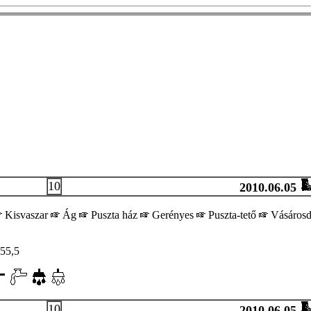
10
2010.06.05
Kisvaszar
Ág
Puszta ház
Gerényes
Puszta-tető
Vásáros
55,5
10
2010.06.05