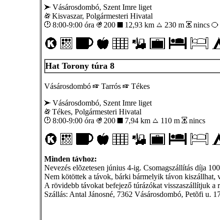
Vásárosdombó, Szent Imre liget
Kisvaszar, Polgármesteri Hivatal
8:00-9:00 óra
200
12,93 km
230 m
nincs
Hat Torony túra 8
Vásárosdombó
Tarrós
Tékes
Vásárosdombó, Szent Imre liget
Tékes, Polgármesteri Hivatal
8:00-9:00 óra
200
7,94 km
110 m
nincs
Minden távhoz:
Nevezés elõzetesen június 4-ig. Csomagszállítás díja 100 
Nem kötöttek a távok, bárki bármelyik távon kiszállhat, 
A rövidebb távokat befejező túrázókat visszaszállítjuk a r
Szállás: Antal Jánosné, 7362 Vásárosdombó, Petõfi u. 17.,