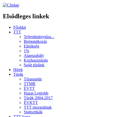
Elsődleges linkek
Főoldal
TTT
Teljesítménytúra...
Bemutatkozás
Elnökség
1%
Alapszabály
Közhasznúság
Saját túráink
Hírek
Túrák
Túranaptár
TTMR
ÉVTT
Hazai Legjobb
Túrák 2004-2017
ÉVKTT
TTT mozgalmak
Statisztikák
TTT kupa