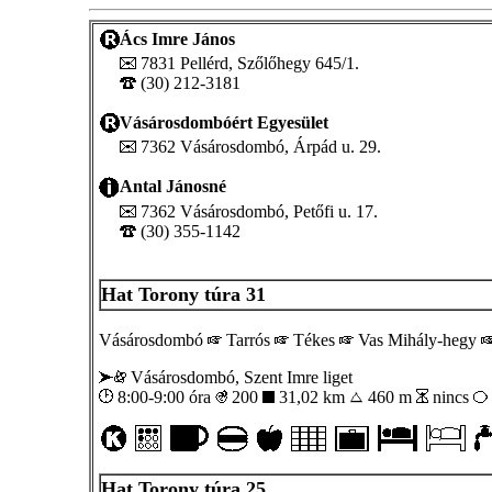
Ács Imre János
7831 Pellérd, Szőlőhegy 645/1.
(30) 212-3181
Vásárosdombóért Egyesület
7362 Vásárosdombó, Árpád u. 29.
Antal Jánosné
7362 Vásárosdombó, Petőfi u. 17.
(30) 355-1142
Hat Torony túra 31
Vásárosdombó
Tarrós
Tékes
Vas Mihály-hegy
Vásárosdombó, Szent Imre liget
8:00-9:00 óra
200
31,02 km
460 m
nincs
Hat Torony túra 25