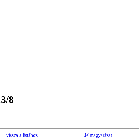
13/8
vissza a listához
Jelmagyarázat