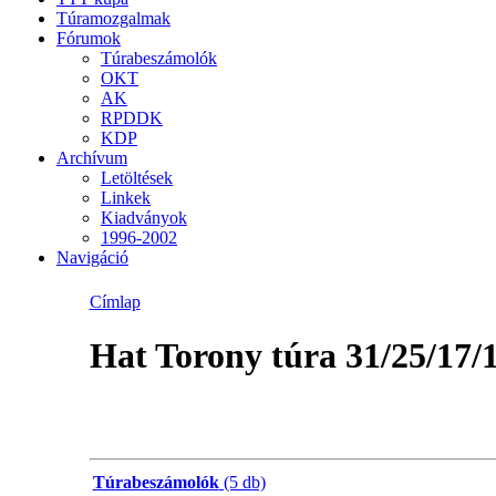
Túramozgalmak
Fórumok
Túrabeszámolók
OKT
AK
RPDDK
KDP
Archívum
Letöltések
Linkek
Kiadványok
1996-2002
Navigáció
Címlap
Hat Torony túra 31/25/17/
Túrabeszámolók
(5 db)