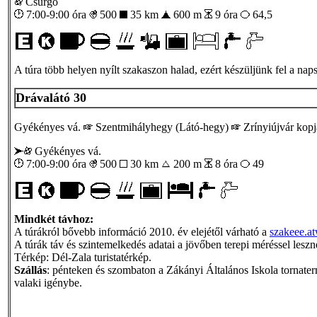
Csurgó
7:00-9:00 óra
500
35 km
600 m
9 óra
64,5
A túra több helyen nyílt szakaszon halad, ezért készüljünk fel a nap
Drávalátó 30
Gyékényes vá.
Szentmihályhegy (Látó-hegy)
Zrínyiújvár kop
Gyékényes vá.
7:00-9:00 óra
500
30 km
200 m
8 óra
49
Mindkét távhoz:
A túrákról bővebb információ 2010. év elejétől várható a
szakeee.a
A túrák táv és szintemelkedés adatai a jövőben terepi méréssel les
Térkép: Dél-Zala turistatérkép.
Szállás
: pénteken és szombaton a Zákányi Általános Iskola tornatermé
valaki igénybe.