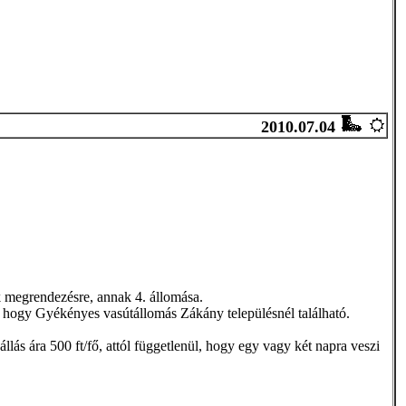
2010.07.04
k megrendezésre, annak 4. állomása.
ó, hogy Gyékényes vasútállomás Zákány településnél található.
llás ára 500 ft/fő, attól függetlenül, hogy egy vagy két napra veszi