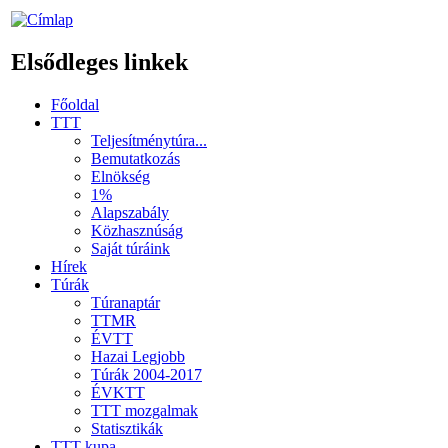
Elsődleges linkek
Főoldal
TTT
Teljesítménytúra...
Bemutatkozás
Elnökség
1%
Alapszabály
Közhasznúság
Saját túráink
Hírek
Túrák
Túranaptár
TTMR
ÉVTT
Hazai Legjobb
Túrák 2004-2017
ÉVKTT
TTT mozgalmak
Statisztikák
TTT kupa