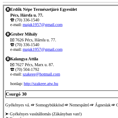
Erdők Népe Természetjáró Egyesület
Pécs, Hársfa u. 77.
(70) 336-1540
e-mail:
majak1957@gmail.com
Gruber Mihály
7626 Pécs, Hársfa u. 77.
(70) 336-1540
e-mail:
majak1957@gmail.com
Kalangya Attila
7627 Pécs, Marx u. 87.
(70) 504-1792
e-mail:
szakeee@hotmail.com
honlap:
http://szakeee.atw.hu
Csurgó 30
Gyékényes vá.
Somogybükkösd
Nemespátró
Ágneslak
C
Gyékényes vasútállomás (Zákányban van!)