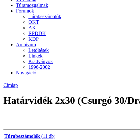
Túramozgalmak
Fórumok
Túrabeszámolók
OKT
AK
RPDDK
KDP
Archívum
Letöltések
Linkek
Kiadványok
1996-2002
Navigáció
Címlap
Határvidék 2x30 (Csurgó 30/Dr
Túrabeszámolók
(11 db)