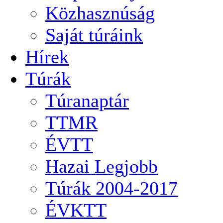
Közhasznúság
Saját túráink
Hírek
Túrák
Túranaptár
TTMR
ÉVTT
Hazai Legjobb
Túrák 2004-2017
ÉVKTT