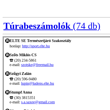
Túrabeszámolók
(74 db)
ELTE SE Természetjáró Szakosztály
honlap:
http://sport.elte.hu
Szőts Miklós CS
(20) 234-5861
e-mail:
szotske@freemail.hu
Szűgyi Zalán
(20) 596-9480
e-mail:
lupin@ludens.elte.hu
Stumpf Anna
(30) 3815351
e-mail:
s.a.saxee@gmail.com