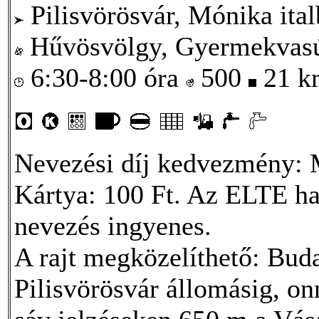
Pilisvörösvár, Mónika ital
Hűvösvölgy, Gyermekvasú
6:30-8:00 óra
500
21 
Nevezési díj kedvezmény:
Kártya: 100 Ft. Az ELTE hal
nevezés ingyenes.
A rajt megközelíthető: Buda
Pilisvörösvár állomásig, on