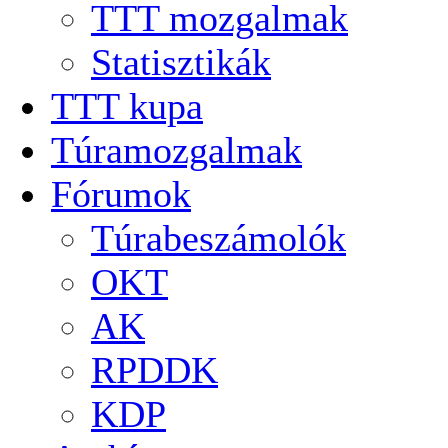
TTT mozgalmak
Statisztikák
TTT kupa
Túramozgalmak
Fórumok
Túrabeszámolók
OKT
AK
RPDDK
KDP