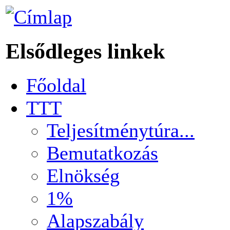
Elsődleges linkek
Főoldal
TTT
Teljesítménytúra...
Bemutatkozás
Elnökség
1%
Alapszabály