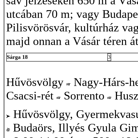
sáv jelzéseken 650 m a Vás
utcában 70 m; vagy Budapes
Pilisvörösvár, kultúrház va
majd onnan a Vásár téren á
Sárga 18
3
Hűvösvölgy
Nagy-Hárs-h
Csacsi-rét
Sorrento
Husz
Hűvösvölgy, Gyermekvasú
Budaörs, Illyés Gyula Gi