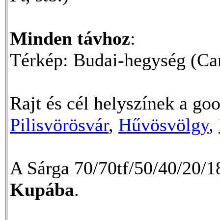
Minden távhoz
:
Térkép: Budai-hegység (Car
Rajt és cél helyszínek a g
Pilisvörösvár
,
Hűvösvölgy
,
A Sárga 70/70tf/50/40/20/1
Kupába
.