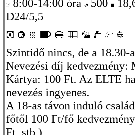
8:00-14:00 óra
500
18,
D24/5,5
Szintidő nincs, de a 18.30-a
Nevezési díj kedvezmény:
Kártya: 100 Ft. Az ELTE hal
nevezés ingyenes.
A 18-as távon induló csalá
főtől 100 Ft/fő kedvezményt
Ft, stb.)