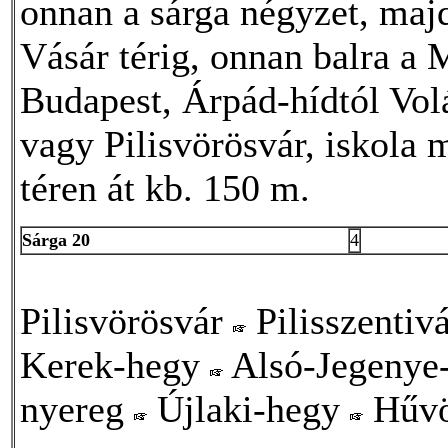
onnan a sárga négyzet, majd
Vásár térig, onnan balra a
Budapest, Árpád-hídtól Volá
vagy Pilisvörösvár, iskola
téren át kb. 150 m.
Sárga 20
4
Pilisvörösvár
Pilisszentiv
Kerek-hegy
Alsó-Jegenye
nyereg
Újlaki-hegy
Hűvö