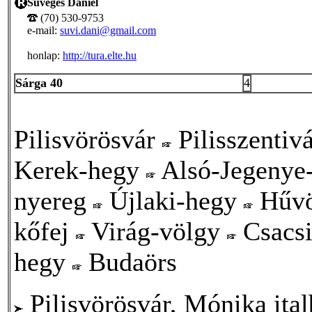
Süveges Dániel
(70) 530-9753
e-mail:
suvi.dani@gmail.com
honlap:
http://tura.elte.hu
Sárga 40
4
Pilisvörösvár
Pilisszentiv
Kerek-hegy
Alsó-Jegenye
nyereg
Újlaki-hegy
Hűvö
kőfej
Virág-völgy
Csacsi
hegy
Budaörs
Pilisvörösvár, Mónika ital