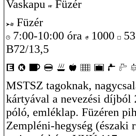
Vaskapu
Füzér
Füzér
7:00-10:00 óra
1000
53
B72/13,5
MSTSZ tagoknak, nagycsal
kártyával a nevezési díjból
póló, emléklap. Füzéren pih
Zempléni-hegység (északi ré