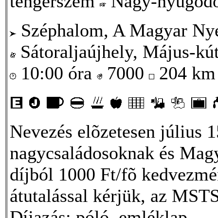
tengerszem
Nagy-nyugod
Széphalom, A Magyar Ny
Sátoraljaújhely, Május-kút
10:00 óra
7000
204 k
Nevezés elõzetesen július 
nagycsaládosoknak és Magya
díjból 1000 Ft/fõ kedvezmén
átutalással kérjük, az MS
Díjazás: póló, emléklap.