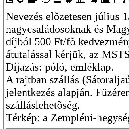
Nevezés elõzetesen július 
nagycsaládosoknak és Magya
díjból 500 Ft/fõ kedvezmény
átutalással kérjük, az MS
Díjazás: póló, emléklap.
A rajtban szállás (Sátoralja
jelentkezés alapján. Füzére
szálláslehetõség.
Térkép: a Zempléni-hegység 