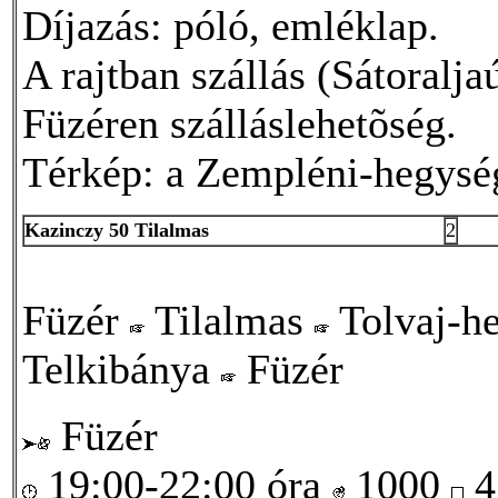
Díjazás: póló, emléklap.
A rajtban szállás (Sátoralja
Füzéren szálláslehetõség.
Térkép: a Zempléni-hegység 
Kazinczy 50 Tilalmas
2
Füzér
Tilalmas
Tolvaj-h
Telkibánya
Füzér
Füzér
19:00-22:00 óra
1000
4