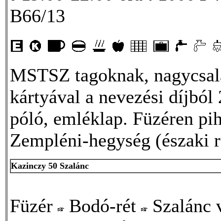
B66/13
MSTSZ tagoknak, nagycsal
kártyával a nevezési díjból
póló, emléklap. Füzéren pih
Zempléni-hegység (északi ré
Kazinczy 50 Szalánc
Füzér
Bodó-rét
Szalánc 