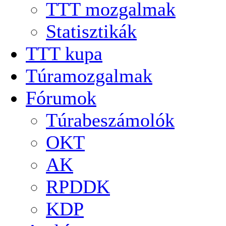
TTT mozgalmak
Statisztikák
TTT kupa
Túramozgalmak
Fórumok
Túrabeszámolók
OKT
AK
RPDDK
KDP