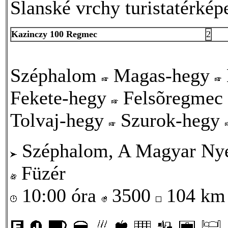
Slanské vrchy turistatérké
Kazinczy 100 Regmec
2
Széphalom
Magas-hegy
Fekete-hegy
Felsõregmec
Tolvaj-hegy
Szurok-hegy
Széphalom, A Magyar Ny
Füzér
10:00 óra
3500
104 k