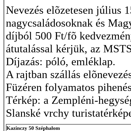
Nevezés elõzetesen július 
nagycsaládosoknak és Magya
díjból 500 Ft/fõ kedvezmény
átutalással kérjük, az MS
Díjazás: póló, emléklap.
A rajtban szállás elõnevezés
Füzéren folyamatos pihenés-
Térkép: a Zempléni-hegység 
Slanské vrchy turistatérké
Kazinczy 50 Széphalom