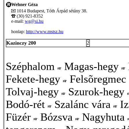
Wehner Géza
1014 Budapest, Tóth Árpád sétány 38.
(30) 921-8352
e-mail:
wg@si.hu
honlap:
http://www.mstsz.hu
Kazinczy 200
2
Széphalom
Magas-hegy
Fekete-hegy
Felsõregmec
Tolvaj-hegy
Szurok-hegy
Bodó-rét
Szalánc vára
Iz
Füzér
Bózsva
Nagyhuta