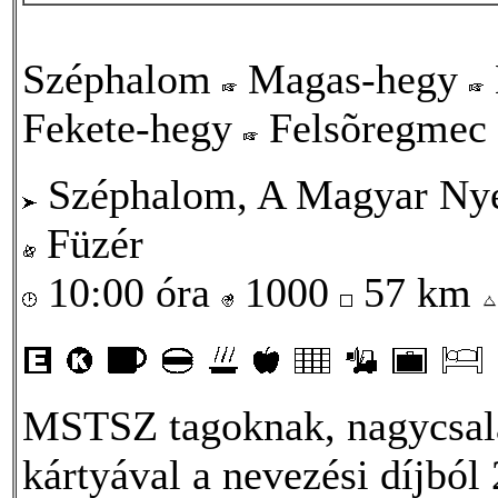
Széphalom
Magas-hegy
Fekete-hegy
Felsõregmec
Széphalom, A Magyar Ny
Füzér
10:00 óra
1000
57 km
MSTSZ tagoknak, nagycsal
kártyával a nevezési díjból