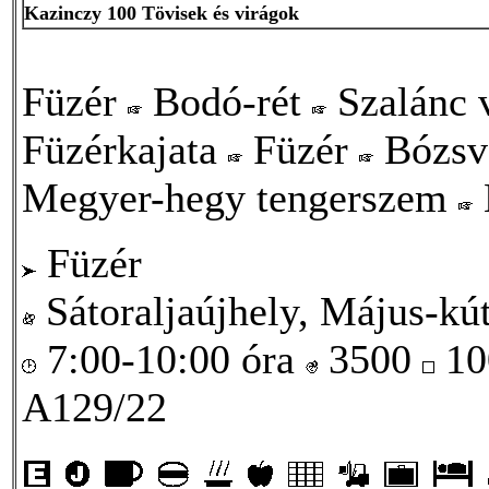
Kazinczy 100 Tövisek és virágok
Füzér
Bodó-rét
Szalánc 
Füzérkajata
Füzér
Bózs
Megyer-hegy tengerszem
Füzér
Sátoraljaújhely, Május-kút
7:00-10:00 óra
3500
10
A129/22