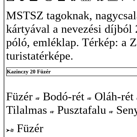
MSTSZ tagoknak, nagycsal
kártyával a nevezési díjból
póló, emléklap. Térkép: a 
turistatérképe.
Kazinczy 20 Füzér
Füzér
Bodó-rét
Oláh-rét
Tilalmas
Pusztafalu
Seny
Füzér