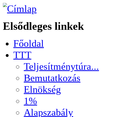
Elsődleges linkek
Főoldal
TTT
Teljesítménytúra...
Bemutatkozás
Elnökség
1%
Alapszabály