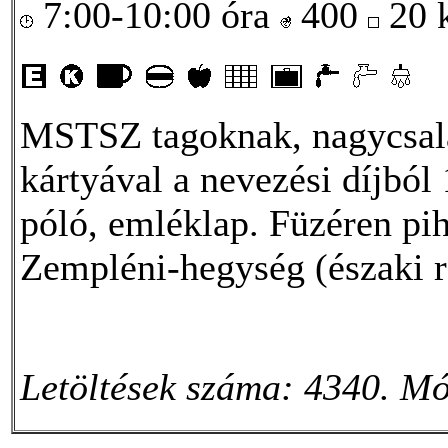
7:00-10:00 óra
400
20
MSTSZ tagoknak, nagycsal
kártyával a nevezési díjból
póló, emléklap. Füzéren pih
Zempléni-hegység (északi ré
Letöltések száma: 4340. Mó