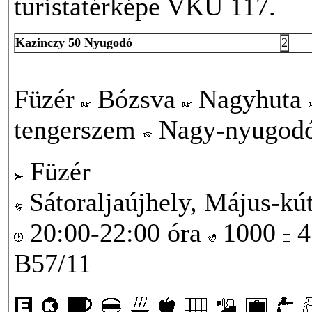
turistatérképe VKÚ 117.
Kazinczy 50 Nyugodó
2
Füzér
Bózsva
Nagyhuta
tengerszem
Nagy-nyugod
Füzér
Sátoraljaújhely, Május-kút
20:00-22:00 óra
1000
4
B57/11