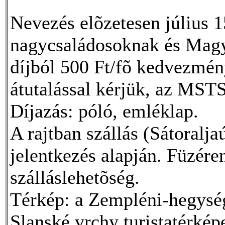
Nevezés elõzetesen július 
nagycsaládosoknak és Magya
díjból 500 Ft/fõ kedvezmény
átutalással kérjük, az MS
Díjazás: póló, emléklap.
A rajtban szállás (Sátoralja
jelentkezés alapján. Füzére
szálláslehetõség.
Térkép: a Zempléni-hegység 
Slanské vrchy turistatérké