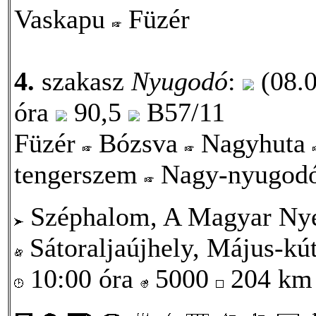
Vaskapu
Füzér
4.
szakasz
Nyugodó
:
(08.0
óra
90,5
B57/11
Füzér
Bózsva
Nagyhuta
tengerszem
Nagy-nyugod
Széphalom, A Magyar Ny
Sátoraljaújhely, Május-kút
10:00 óra
5000
204 k