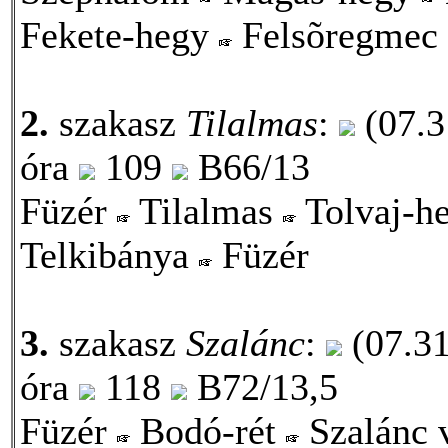
Fekete-hegy
Felsõregmec
2.
szakasz
Tilalmas
:
(07.3
óra
109
B66/13
Füzér
Tilalmas
Tolvaj-h
Telkibánya
Füzér
3.
szakasz
Szalánc
:
(07.31
óra
118
B72/13,5
Füzér
Bodó-rét
Szalánc 