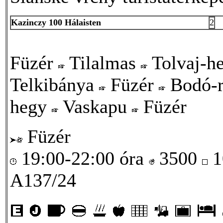
Kazinczy 100 Hálaisten
2
Füzér
Tilalmas
Tolvaj-h
Telkibánya
Füzér
Bodó-
hegy
Vaskapu
Füzér
Füzér
19:00-22:00 óra
3500
1
A137/24