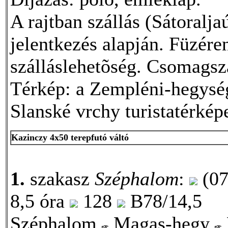
A rajtban szállás (Sátoralja
jelentkezés alapján. Füzére
szálláslehetõség. Csomagszá
Térkép: a Zempléni-hegység 
Slanské vrchy turistatérké
Kazinczy 4x50 terepfutó váltó
1.
szakasz
Széphalom
:
(07
8,5 óra
128
B78/14,5
Széphalom
Magas-hegy