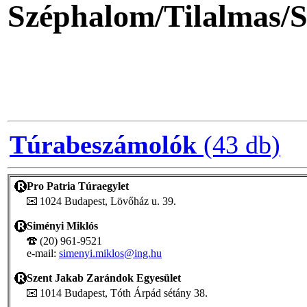
Széphalom/Tilalmas/S
Túrabeszámolók
(43 db)
Pro Patria Túraegylet
1024 Budapest, Lövőház u. 39.
Siményi Miklós
(20) 961-9521
e-mail:
simenyi.miklos@ing.hu
Szent Jakab Zarándok Egyesület
1014 Budapest, Tóth Árpád sétány 38.