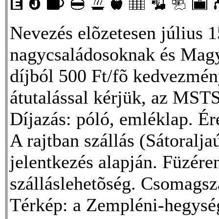
Nevezés elõzetesen július 
nagycsaládosoknak és Magya
díjból 500 Ft/fõ kedvezmény
átutalással kérjük, az MS
Díjazás: póló, emléklap. É
A rajtban szállás (Sátoralja
jelentkezés alapján. Füzére
szálláslehetõség. Csomagszá
Térkép: a Zempléni-hegység 