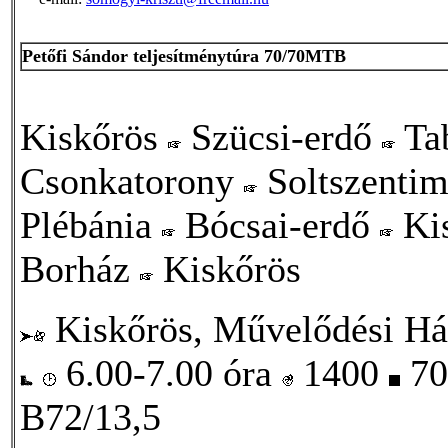
Petőfi Sándor teljesítménytúra 70/70MTB
Kiskőrös
Szücsi-erdő
Ta
Csonkatorony
Soltszenti
Plébánia
Bócsai-erdő
Ki
Borház
Kiskőrös
Kiskőrös, Művelődési Ház
6.00-7.00 óra
1400
70
B72/13,5