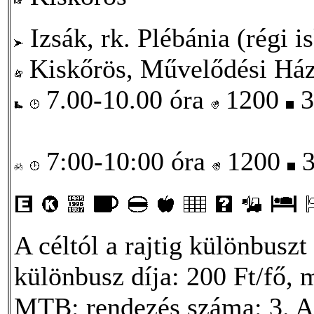
Izsák, rk. Plébánia (régi i
Kiskőrös, Művelődési Há
7.00-10.00 óra
1200
3
7:00-10:00 óra
1200
3
A céltól a rajtig különbuszt
különbusz díja: 200 Ft/fő, m
MTB: rendezés száma: 3. A 