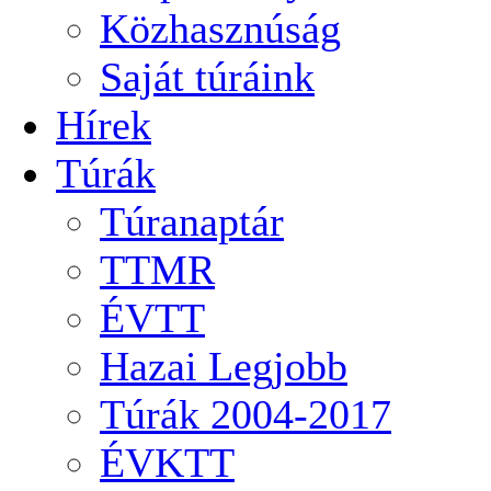
Közhasznúság
Saját túráink
Hírek
Túrák
Túranaptár
TTMR
ÉVTT
Hazai Legjobb
Túrák 2004-2017
ÉVKTT