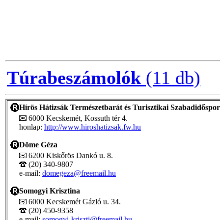
Túrabeszámolók
(11 db)
Hírös Hátizsák Természetbarát és Turisztikai Szabadidőspor
6000 Kecskemét, Kossuth tér 4.
honlap:
http://www.hiroshatizsak.fw.hu
Döme Géza
6200 Kiskőrös Dankó u. 8.
(20) 340-9807
e-mail:
domegeza@freemail.hu
Somogyi Krisztina
6000 Kecskemét Gázló u. 34.
(20) 450-9358
e-mail:
somogyi-kriszti@freemail.hu