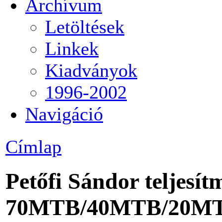
Archívum
Letöltések
Linkek
Kiadványok
1996-2002
Navigáció
Címlap
Petőfi Sándor teljesít
70MTB/40MTB/20M