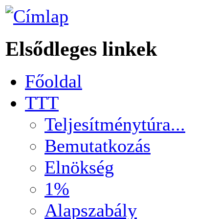
Elsődleges linkek
Főoldal
TTT
Teljesítménytúra...
Bemutatkozás
Elnökség
1%
Alapszabály