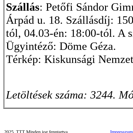
Szállás
: Petőfi Sándor Gi
Árpád u. 18. Szállásdíj: 150
tól, 04.03-én: 18:00-tól. A s
Ügyintéző: Döme Géza.
Térkép: Kiskunsági Nemzet
Letöltések száma: 3244. Mó
2025. TTT Minden jog fenntartva
Impresszum