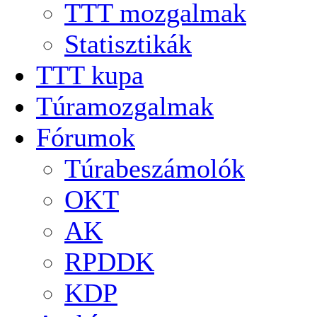
TTT mozgalmak
Statisztikák
TTT kupa
Túramozgalmak
Fórumok
Túrabeszámolók
OKT
AK
RPDDK
KDP