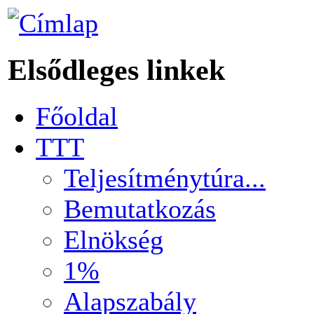
Elsődleges linkek
Főoldal
TTT
Teljesítménytúra...
Bemutatkozás
Elnökség
1%
Alapszabály