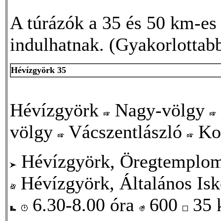
A túrázók a 35 és 50 km-es 
indulhatnak. (Gyakorlottabb
Hévízgyörk 35
Hévízgyörk
Nagy-völgy
völgy
Vácszentlászló
Ko
Hévízgyörk, Öregtemplo
Hévízgyörk, Általános Isk
6.30-8.00 óra
600
35