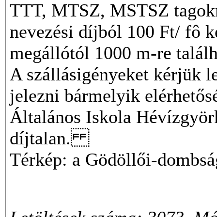
TTT, MTSZ, MSTSZ tagokna
nevezési díjból 100 Ft/ fô 
megállótól 1000 m-re találh
A szállásigényeket kérjük le
jelezni bármelyik elérhetős
Általános Iskola Hévízgyör
díjtalan.
Térkép: a Gödöllői-dombság