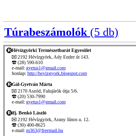
Túrabeszámolók
(5 db)
Hévízgyörki Természetbarát Egyesület
2192 Hévízgyörk, Ady Endre út 143.
(28) 590-610
e-mail:
gyetus1@gmail.com
honlap:
http://hevizgyork.blogspot.com
Gál-Gyetván Márta
2170 Aszód, Falujárók útja 5/6.
(20) 530-7990
e-mail:
gyetus1@gmail.com
ifj. Benkó László
2192 Hévízgyörk, Arany János u. 12.
(30) 400-8625
e-mail:
m363@freemail.hu