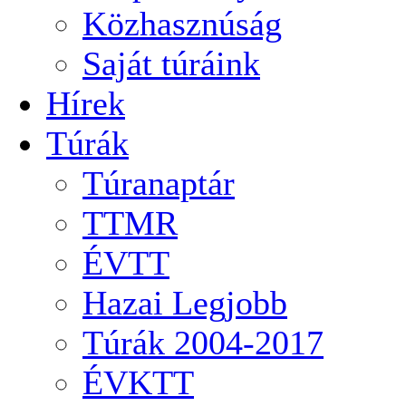
Közhasznúság
Saját túráink
Hírek
Túrák
Túranaptár
TTMR
ÉVTT
Hazai Legjobb
Túrák 2004-2017
ÉVKTT