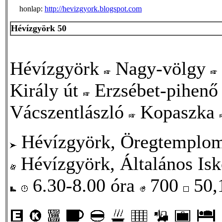
honlap:
http://hevizgyork.blogspot.com
Hévízgyörk 50
Hévízgyörk
Nagy-völgy
Király út
Erzsébet-pihen
Vácszentlászló
Kopaszka
Hévízgyörk, Öregtemplo
Hévízgyörk, Általános Isk
6.30-8.00 óra
700
50,