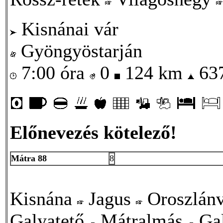
Kisnánai vár
Gyöngyöstarján
7:00 óra
0
124 km
63
Előnevezés kötelező!
Mátra 88
8
Kisnána
Jagus
Oroszlán
Galyatető
Mátralmás
Ga