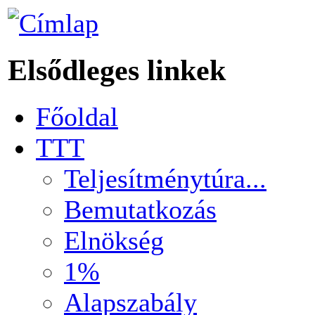
Elsődleges linkek
Főoldal
TTT
Teljesítménytúra...
Bemutatkozás
Elnökség
1%
Alapszabály