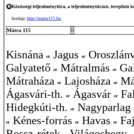
Közösségi teljesítménytúra, a teljesítménytúrázó, terepfutó
honlap:
http://matra115.hu
Mátra 115
8
Kisnána
Jagus
Oroszlán
Galyatető
Mátralmás
Ga
Mátraháza
Lajosháza
Má
Ágasvári-th.
Ágasvár
Fa
Hidegkúti-th.
Nagyparlag
Kénes-forrás
Havas
Faj
Rossz-rétek
Világoshegy