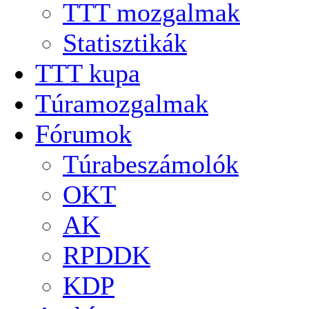
TTT mozgalmak
Statisztikák
TTT kupa
Túramozgalmak
Fórumok
Túrabeszámolók
OKT
AK
RPDDK
KDP