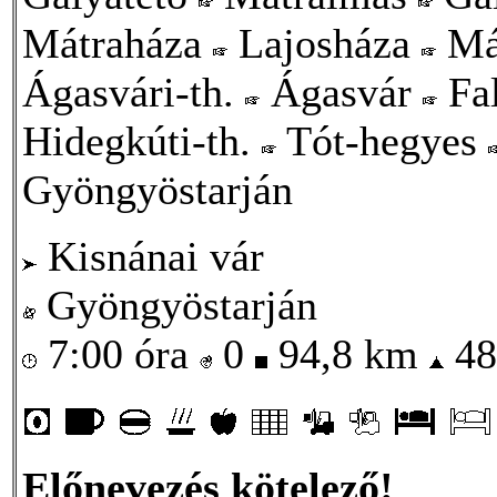
Mátraháza
Lajosháza
Má
Ágasvári-th.
Ágasvár
Fa
Hidegkúti-th.
Tót-hegyes
Gyöngyöstarján
Kisnánai vár
Gyöngyöstarján
7:00 óra
0
94,8 km
48
Előnevezés kötelező!