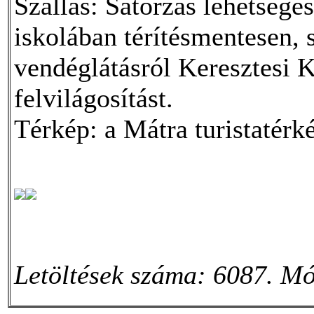
Szállás: Sátorzás lehetséges
iskolában térítésmentesen, s
vendéglátásról Keresztesi 
felvilágosítást.
Térkép: a Mátra turistatérk
Letöltések száma: 6087. Mó