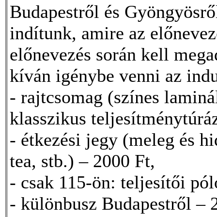
Budapestről és Gyöngyösről 
indítunk, amire az előnevez
előnevezés során kell mega
kíván igénybe venni az indu
- rajtcsomag (színes laminál
klasszikus teljesítménytúráz
- étkezési jegy (meleg és hi
tea, stb.) – 2000 Ft,
- csak 115-ön: teljesítői p
- különbusz Budapestről – 