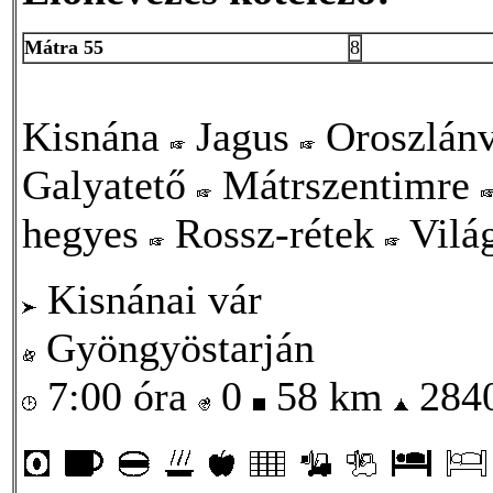
Mátra 55
8
Kisnána
Jagus
Oroszlán
Galyatető
Mátrszentimre
hegyes
Rossz-rétek
Vilá
Kisnánai vár
Gyöngyöstarján
7:00 óra
0
58 km
284