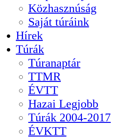
Közhasznúság
Saját túráink
Hírek
Túrák
Túranaptár
TTMR
ÉVTT
Hazai Legjobb
Túrák 2004-2017
ÉVKTT