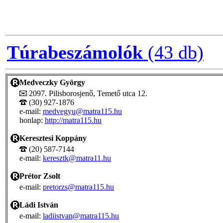
Túrabeszámolók
(43 db)
Medveczky György
2097. Pilisborosjenő, Temető utca 12.
(30) 927-1876
e-mail:
medvegyu@matra115.hu
honlap:
http://matra115.hu
Keresztesi Koppány
(20) 587-7144
e-mail:
keresztk@matra11.hu
Prétor Zsolt
e-mail:
pretorzs@matra115.hu
Ládi István
e-mail:
ladiistvan@matra115.hu