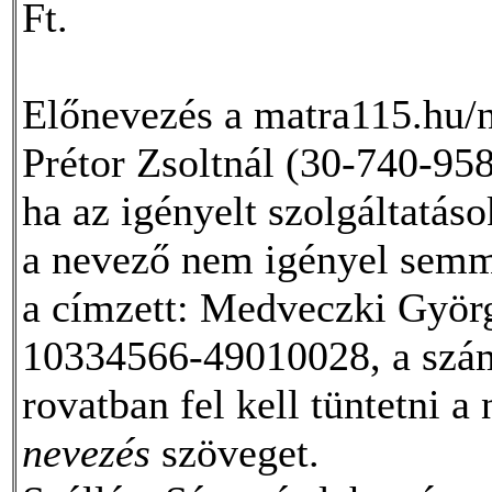
Ft.
Előnevezés a matra115.hu/n
Prétor Zsoltnál (30-740-95
ha az igényelt szolgáltatás
a nevező nem igényel semmi
a címzett: Medveczki Györ
10334566-49010028, a szá
rovatban fel kell tüntetni a
nevezés
szöveget.