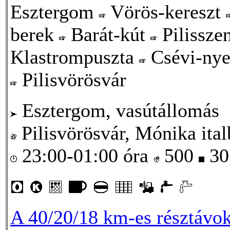
Esztergom
Vörös-kereszt
berek
Barát-kút
Pilissze
Klastrompuszta
Csévi-ny
Pilisvörösvár
Esztergom, vasútállomás
Pilisvörösvár, Mónika ital
23:00-01:00 óra
500
30
A 40/20/18 km-es résztávok