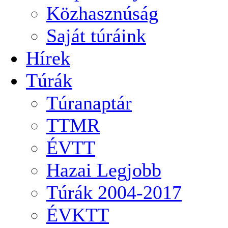
Közhasznúság
Saját túráink
Hírek
Túrák
Túranaptár
TTMR
ÉVTT
Hazai Legjobb
Túrák 2004-2017
ÉVKTT