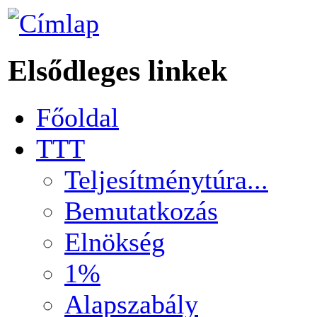
Elsődleges linkek
Főoldal
TTT
Teljesítménytúra...
Bemutatkozás
Elnökség
1%
Alapszabály