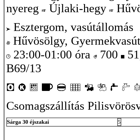
nyereg
Újlaki-hegy
Hűvö
Esztergom, vasútállomás
Hűvösölgy, Gyermekvasút
23:00-01:00 óra
700
51
B69/13
Csomagszállítás Pilisvörösv
Sárga 30 éjszakai
5