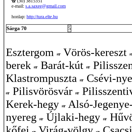
(30) 3815351
e-mail:
s.a.saxee@gmail.com
honlap:
http://tura.elte.hu
Sárga 70
5
Esztergom
Vörös-kereszt
berek
Barát-kút
Pilissze
Klastrompuszta
Csévi-ny
Pilisvörösvár
Pilisszent
Kerek-hegy
Alsó-Jegenye
nyereg
Újlaki-hegy
Hűvö
kőfej
Virág-völgy
Csacsi