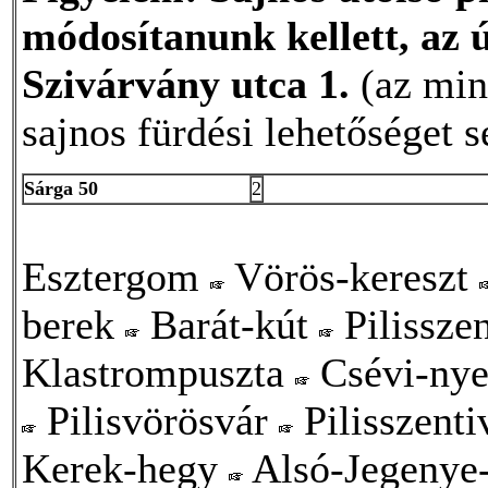
módosítanunk kellett, az 
Szivárvány utca 1.
(az mint
sajnos fürdési lehetőséget s
Sárga 50
2
Esztergom
Vörös-kereszt
berek
Barát-kút
Pilissze
Klastrompuszta
Csévi-ny
Pilisvörösvár
Pilisszent
Kerek-hegy
Alsó-Jegenye