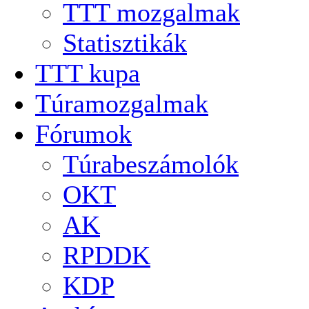
TTT mozgalmak
Statisztikák
TTT kupa
Túramozgalmak
Fórumok
Túrabeszámolók
OKT
AK
RPDDK
KDP