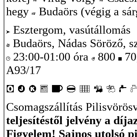
hegy
Budaörs (végig a sár
Esztergom, vasútállomás
Budaörs, Nádas Söröző, sz
23:00-01:00 óra
800
70
A93/17
Csomagszállítás Pilisvörös
teljesítéstől jelvény a díja
Figyelem! Sajnos utolsó pi