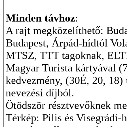
Minden távhoz
:
A rajt megközelíthető: Buda
Budapest, Árpád-hídtól Vol
MTSZ, TTT tagoknak, ELTE 
Magyar Turista kártyával (7
kedvezmény, (30É, 20, 18)
nevezési díjból.
Ötödször résztvevőknek me
Térkép: Pilis és Visegrádi-