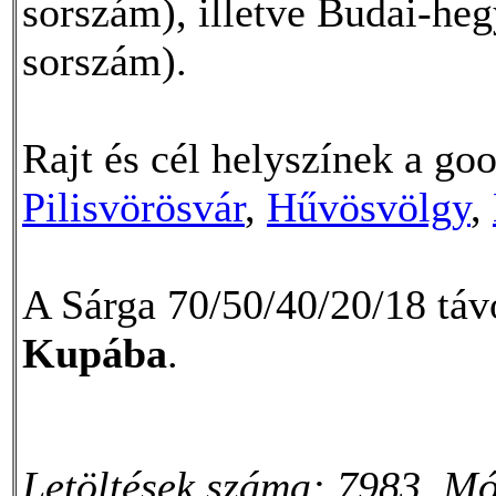
sorszám), illetve Budai-heg
sorszám).
Rajt és cél helyszínek a g
Pilisvörösvár
,
Hűvösvölgy
,
A Sárga 70/50/40/20/18 táv
Kupába
.
Letöltések száma: 7983. Mó