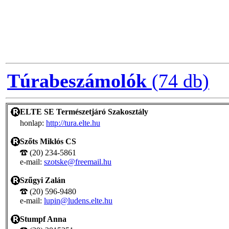
Túrabeszámolók
(74 db)
ELTE SE Természetjáró Szakosztály
honlap:
http://tura.elte.hu
Szőts Miklós CS
(20) 234-5861
e-mail:
szotske@freemail.hu
Szűgyi Zalán
(20) 596-9480
e-mail:
lupin@ludens.elte.hu
Stumpf Anna