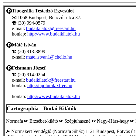
Tipográfia Testedző Egyesület
1068 Budapest, Benczúr utca 37.
(30) 994-9579
e-mail:
budaikilatok@freestart.hu
honlap:
http://www.budaikilatok.hu
Máté István
(20) 913-3899
e-mail:
mate.istvan1@chello.hu
Felsmann József
(20) 914-0254
e-mail:
budaikilatok@freestart.hu
honlap:
http://tipoturak.xfree.hu
honlap:
http://www.budaikilatok.hu
Cartographia - Budai Kilátók
Normafa
Erzsébet-kilátó
Szépjuhászné
Nagy-Hárs-hegy
Normakert Vendéglő (Normafa Síház) 1121 Budapest, Eötvös út 