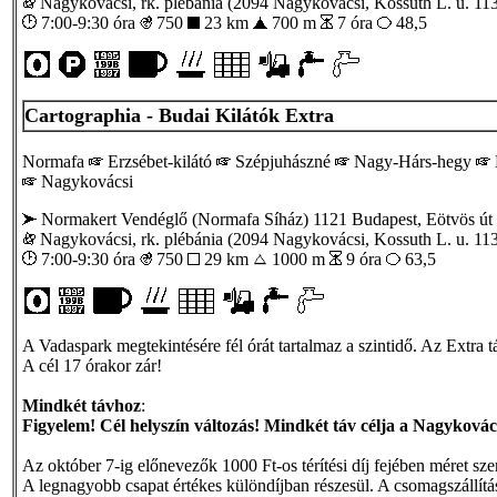
Nagykovácsi, rk. plébánia (2094 Nagykovácsi, Kossuth L. u. 113
7:00-9:30 óra
750
23 km
700 m
7 óra
48,5
Cartographia - Budai Kilátók Extra
Normafa
Erzsébet-kilátó
Szépjuhászné
Nagy-Hárs-hegy
Nagykovácsi
Normakert Vendéglő (Normafa Síház) 1121 Budapest, Eötvös út 
Nagykovácsi, rk. plébánia (2094 Nagykovácsi, Kossuth L. u. 113
7:00-9:30 óra
750
29 km
1000 m
9 óra
63,5
A Vadaspark megtekintésére fél órát tartalmaz a szintidő. Az Extra 
A cél 17 órakor zár!
Mindkét távhoz
:
Figyelem! Cél helyszín változás! Mindkét táv célja a Nagykovács
Az október 7-ig előnevezők 1000 Ft-os térítési díj fejében méret s
A legnagyobb csapat értékes különdíjban részesül. A csomagszállítás