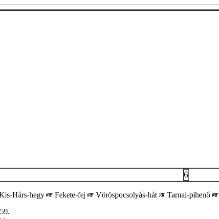
6
Kis-Hárs-hegy
Fekete-fej
Vöröspocsolyás-hát
Tarnai-pihenő
59.