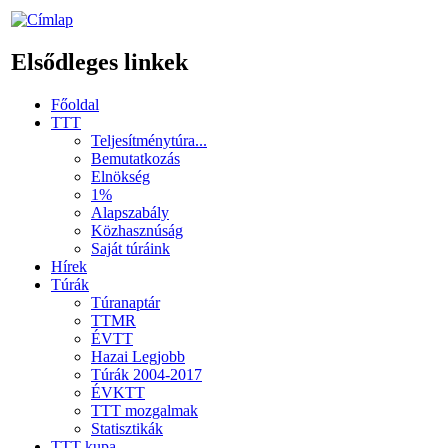
Elsődleges linkek
Főoldal
TTT
Teljesítménytúra...
Bemutatkozás
Elnökség
1%
Alapszabály
Közhasznúság
Saját túráink
Hírek
Túrák
Túranaptár
TTMR
ÉVTT
Hazai Legjobb
Túrák 2004-2017
ÉVKTT
TTT mozgalmak
Statisztikák
TTT kupa