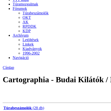
Túramozgalmak
Fórumok
Túrabeszámolók
OKT
AK
RPDDK
KDP
Archívum
Letöltések
Linkek
Kiadványok
1996-2002
Navigáció
Címlap
Cartographia - Budai Kilátók / 
Túrabeszámolók
(28 db)