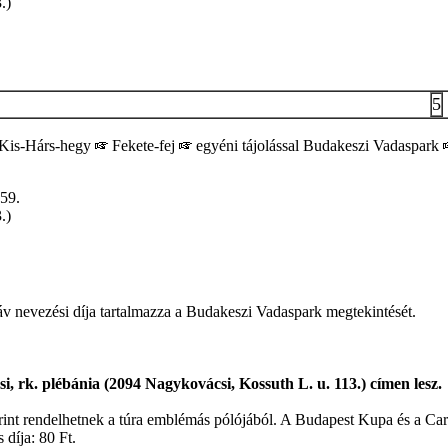
.)
5
Kis-Hárs-hegy
Fekete-fej
egyéni tájolással Budakeszi Vadaspark
59.
.)
táv nevezési díja tartalmazza a Budakeszi Vadaspark megtekintését.
i, rk. plébánia (2094 Nagykovácsi, Kossuth L. u. 113.) címen lesz.
zerint rendelhetnek a túra emblémás pólójából. A Budapest Kupa és a C
 díja: 80 Ft.