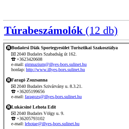
Túrabeszámolók
(12 db)
Budaörsi Diák Sportegyesület Turisztikai Szakosztálya
2040 Budaörs Szabadság út 162.
+3623420608
e-mail:
gimnazium@illyes-bors.sulinet.hu
honlap:
http://www.illyes-bors.sulinet.hu
Faragó Zsuzsanna
2040 Budaörs Szivárvány u. 8.3.21.
+36205199656
e-mail:
faragozs@illyes-bors.sulinet.hu
Lukácsiné Lehota Edit
2040 Budaörs Völgy u. 9.
+36205793102
e-mail:
lehotae@illyes-bors.sulinet.hu