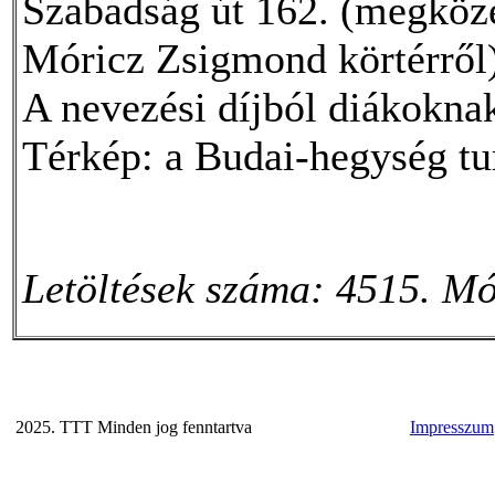
Szabadság út 162. (megköze
Móricz Zsigmond körtérről
A nevezési díjból diákokna
Térkép: a Budai-hegység tur
Letöltések száma: 4515. Mó
2025. TTT Minden jog fenntartva
Impresszum