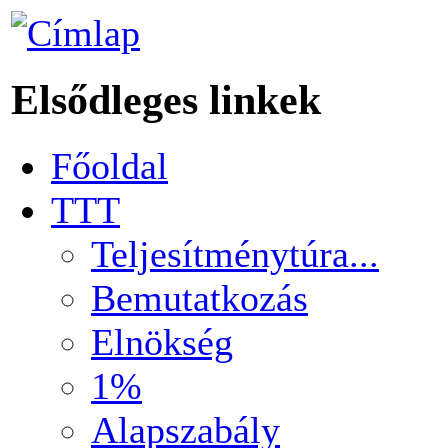
Elsődleges linkek
Főoldal
TTT
Teljesítménytúra...
Bemutatkozás
Elnökség
1%
Alapszabály