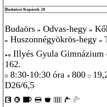
Budaörsi Kopárok 20
Budaörs
Odvas-hegy
Kő
Huszonnégyökrös-hegy
T
Illyés Gyula Gimnázium 
162.
8:30-10:30 óra
800
19,
D26/6,5