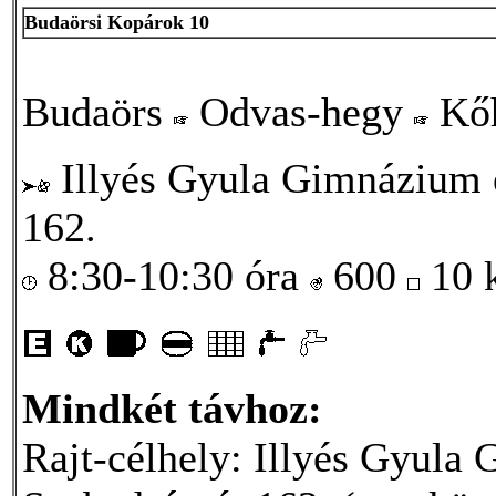
Budaörsi Kopárok 10
Budaörs
Odvas-hegy
Kő
Illyés Gyula Gimnázium 
162.
8:30-10:30 óra
600
10
Mindkét távhoz:
Rajt-célhely: Illyés Gyul