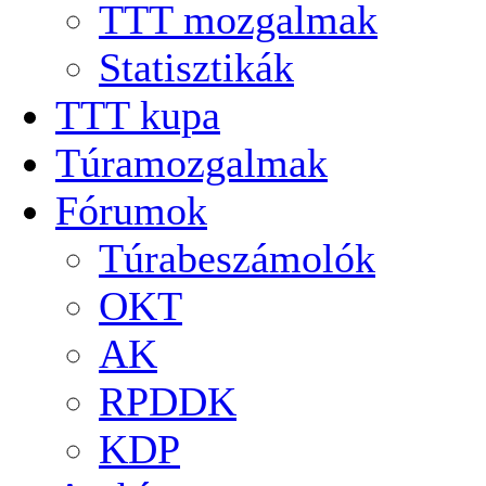
TTT mozgalmak
Statisztikák
TTT kupa
Túramozgalmak
Fórumok
Túrabeszámolók
OKT
AK
RPDDK
KDP