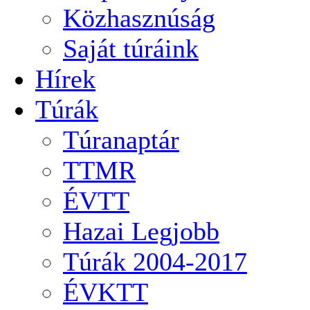
Közhasznúság
Saját túráink
Hírek
Túrák
Túranaptár
TTMR
ÉVTT
Hazai Legjobb
Túrák 2004-2017
ÉVKTT