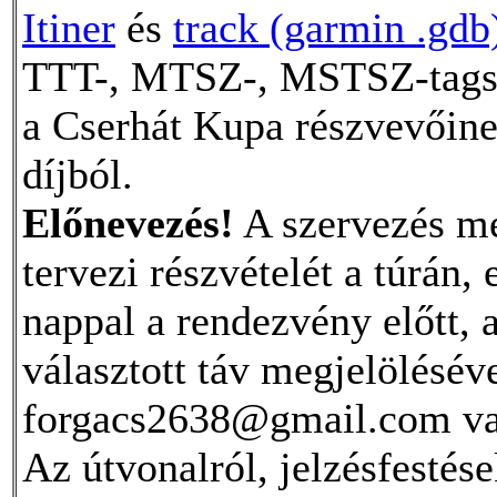
Itiner
és
track (garmin .gdb
TTT-, MTSZ-, MSTSZ-tagság
a Cserhát Kupa részvevőin
díjból.
Előnevezés!
A szervezés me
tervezi részvételét a túrán,
nappal a rendezvény előtt, 
választott táv megjelölésév
forgacs2638@gmail.com v
Az útvonalról, jelzésfestése