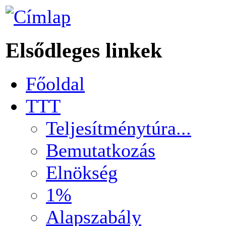
Elsődleges linkek
Főoldal
TTT
Teljesítménytúra...
Bemutatkozás
Elnökség
1%
Alapszabály