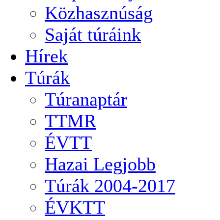
Közhasznúság
Saját túráink
Hírek
Túrák
Túranaptár
TTMR
ÉVTT
Hazai Legjobb
Túrák 2004-2017
ÉVKTT