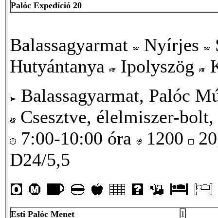
Palóc Expedíció 20
Balassagyarmat
Nyírjes
Hutyántanya
Ipolyszög
K
Balassagyarmat, Palóc M
Csesztve, élelmiszer-bolt
7:00-10:00 óra
1200
20
D24/5,5
Esti Palóc Menet
1