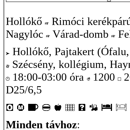
Hollókő
Rimóci kerékpár
Nagylóc
Várad-domb
Fe
Hollókő, Pajtakert (Ófalu,
Szécsény, kollégium, Hayn
18:00-03:00 óra
1200
2
D25/6,5
Minden távhoz
: