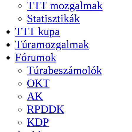
TTT mozgalmak
Statisztikák
TTT kupa
Túramozgalmak
Fórumok
Túrabeszámolók
OKT
AK
RPDDK
KDP