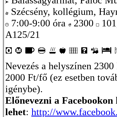
Szécsény, kollégium, Hayn
7:00-9:00 óra
2300
101
A125/21
Nevezés a helyszínen 2300 
2000 Ft/fő (ez esetben to
igénybe).
Előnevezni a Facebookon l
lehet
:
http://www.faceboo