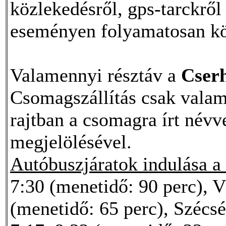
közlekedésről, gps-tarckről
eseményen folyamatosan köz
Valamennyi résztáv a
Cser
Csomagszállítás csak valame
rajtban a csomagra írt névv
megjelölésével.
Autóbuszjáratok indulása a 
7:30 (menetidő: 90 perc), 
(menetidő: 65 perc), Szécs