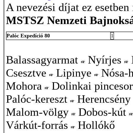
A nevezési díjat ez esetben 
MSTSZ Nemzeti Bajnokság
Palóc Expedíció 80
1
Balassagyarmat
Nyírjes
Csesztve
Lipinye
Nósa-
Mohora
Dolinkai pinceso
Palóc-kereszt
Herencsén
Malom-völgy
Dobos-kút
Várkút-forrás
Hollókő