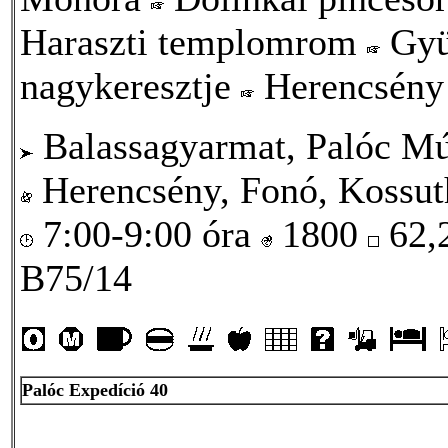
Haraszti templomrom
Gyü
nagykeresztje
Herencsény
Balassagyarmat, Palóc Mú
Herencsény, Fonó, Kossuth
7:00-9:00 óra
1800
62,
B75/14
Palóc Expedíció 40