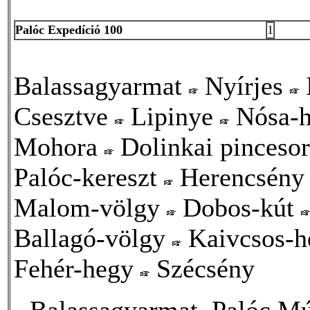
Palóc Expedíció 100
1
Balassagyarmat
Nyírjes
Csesztve
Lipinye
Nósa-
Mohora
Dolinkai pinceso
Palóc-kereszt
Herencsén
Malom-völgy
Dobos-kút
Ballagó-völgy
Kaivcsos-
Fehér-hegy
Szécsény
Balassagyarmat, Palóc Mú