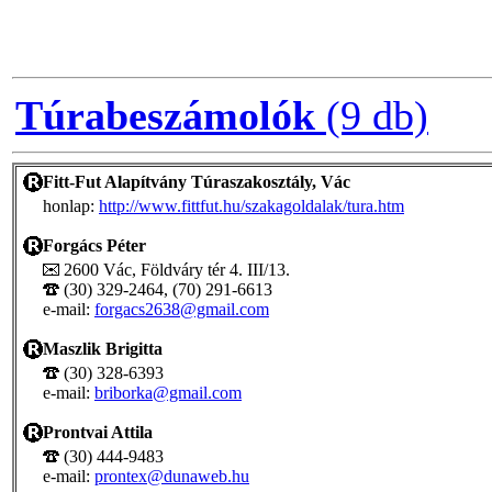
Túrabeszámolók
(9 db)
Fitt-Fut Alapítvány Túraszakosztály, Vác
honlap:
http://www.fittfut.hu/szakagoldalak/tura.htm
Forgács Péter
2600 Vác, Földváry tér 4. III/13.
(30) 329-2464, (70) 291-6613
e-mail:
forgacs2638@gmail.com
Maszlik Brigitta
(30) 328-6393
e-mail:
briborka@gmail.com
Prontvai Attila
(30) 444-9483
e-mail:
prontex@dunaweb.hu