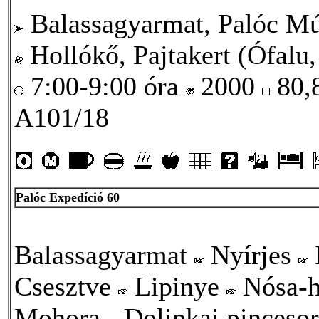
Balassagyarmat, Palóc Mú
Hollókő, Pajtakert (Ófalu,
7:00-9:00 óra
2000
80,
A101/18
Palóc Expedíció 60
Balassagyarmat
Nyírjes
Csesztve
Lipinye
Nósa-
Mohora
Dolinkai pinceso