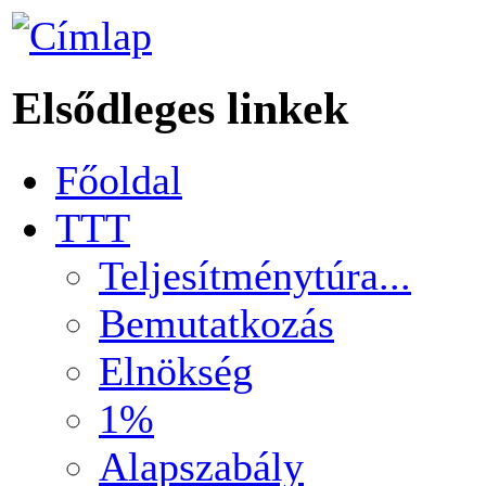
Elsődleges linkek
Főoldal
TTT
Teljesítménytúra...
Bemutatkozás
Elnökség
1%
Alapszabály