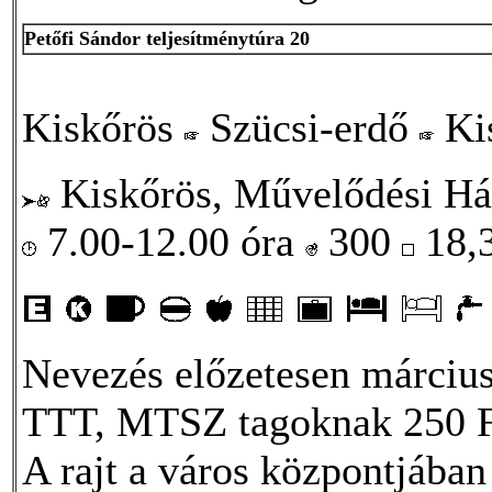
Petőfi Sándor teljesítménytúra 20
Kiskőrös
Szücsi-erdő
Ki
Kiskőrös, Művelődési Há
7.00-12.00 óra
300
18,
Nevezés előzetesen március 
TTT, MTSZ tagoknak 250 F
A rajt a város központjában 