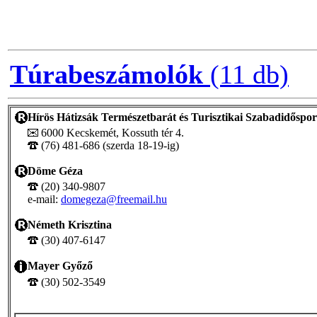
Túrabeszámolók
(11 db)
Hírös Hátizsák Természetbarát és Turisztikai Szabadidőspor
6000 Kecskemét, Kossuth tér 4.
(76) 481-686 (szerda 18-19-ig)
Döme Géza
(20) 340-9807
e-mail:
domegeza@freemail.hu
Németh Krisztina
(30) 407-6147
Mayer Győző
(30) 502-3549