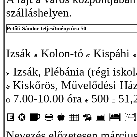
szálláshelyen.
Petőfi Sándor teljesítménytúra 50
Izsák
Kolon-tó
Kispáhi
Izsák, Plébánia (régi iskol
Kiskőrös, Művelődési Há
7.00-10.00 óra
500
51,
Nevezés előzetesen március 