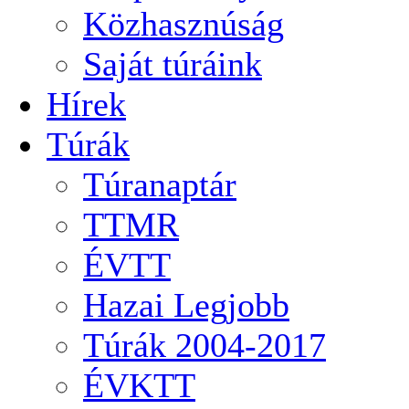
Közhasznúság
Saját túráink
Hírek
Túrák
Túranaptár
TTMR
ÉVTT
Hazai Legjobb
Túrák 2004-2017
ÉVKTT