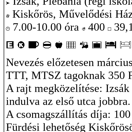
Izsák, Plébánia (régi iskol
Kiskőrös, Művelődési Há
7.00-10.00 óra
400
39,
Nevezés előzetesen március 
TTT, MTSZ tagoknak 350 F
A rajt megközelítése: Izsák
indulva az első utca jobbra.
A csomagszállítás díja: 10
Fürdési lehetőség Kiskőrösö