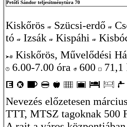
Petőfi Sándor teljesítménytúra 70
Kiskőrös
Szücsi-erdő
Cso
tó
Izsák
Kispáhi
Kisbó
Kiskőrös, Művelődési Há
6.00-7.00 óra
600
71,1
Nevezés előzetesen március 
TTT, MTSZ tagoknak 500 F
A rajt a város központjában 