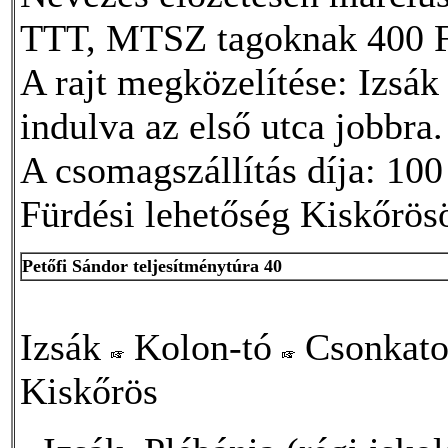
TTT, MTSZ tagoknak 400 F
A rajt megközelítése: Izsák
indulva az első utca jobbra.
A csomagszállítás díja: 10
Fürdési lehetőség Kiskőrösö
Petőfi Sándor teljesítménytúra 40
Izsák
Kolon-tó
Csonkato
Kiskőrös