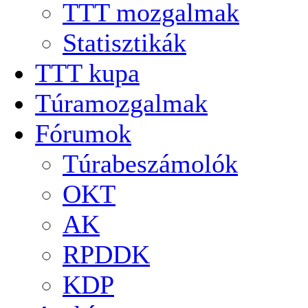
TTT mozgalmak
Statisztikák
TTT kupa
Túramozgalmak
Fórumok
Túrabeszámolók
OKT
AK
RPDDK
KDP