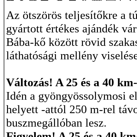
Az ötszörös teljesítőkre a 
gyártott értékes ajándék v
Bába-kő között rövid szakas
láthatósági mellény viselés
Változás! A 25 és a 40 km-
Idén a gyöngyössolymosi e
helyett -attól 250 m-rel tá
buszmegállóban lesz.
Figyelem! A 25 és a 40 km