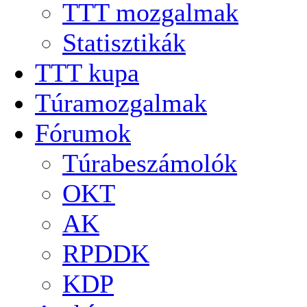
TTT mozgalmak
Statisztikák
TTT kupa
Túramozgalmak
Fórumok
Túrabeszámolók
OKT
AK
RPDDK
KDP