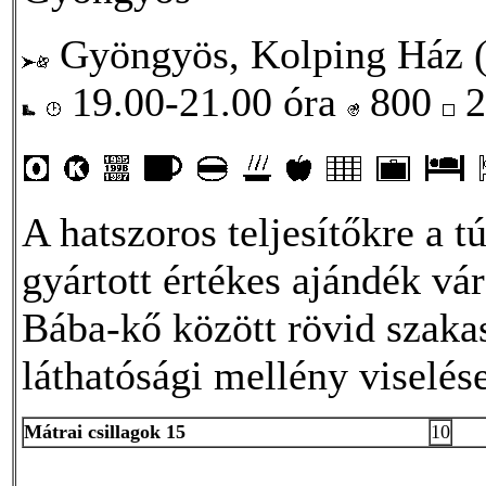
Gyöngyös, Kolping Ház (T
19.00-21.00 óra
800
2
A hatszoros teljesítőkre a t
gyártott értékes ajándék v
Bába-kő között rövid szakas
láthatósági mellény viselés
Mátrai csillagok 15
10