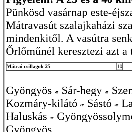
Pünkösd vasárnap este-éjsz
Mátravasút szalajkaházi sz
mindenkitől. A vasútra senki
Őrlőműnél keresztezi azt a 
Mátrai csillagok 25
10
Gyöngyös
Sár-hegy
Szen
Kozmáry-kilátó
Sástó
La
Haluskás
Gyöngyössolym
Gyöngyös