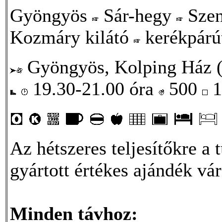
Gyöngyös
Sár-hegy
Szen
Kozmáry kilátó
kerékpár
Gyöngyös, Kolping Ház (T
19.30-21.00 óra
500
1
Az hétszeres teljesítőkre a 
gyártott értékes ajándék vár
Minden távhoz: