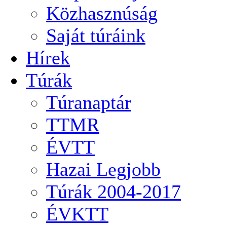
Közhasznúság
Saját túráink
Hírek
Túrák
Túranaptár
TTMR
ÉVTT
Hazai Legjobb
Túrák 2004-2017
ÉVKTT