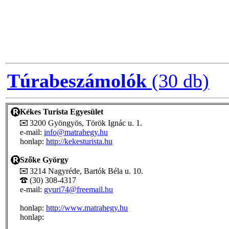
Túrabeszámolók
(30 db)
Kékes Turista Egyesület
3200 Gyöngyös, Török Ignác u. 1.
e-mail:
info@matrahegy.hu
honlap:
http://kekesturista.hu
Szőke György
3214 Nagyréde, Bartók Béla u. 10.
(30) 308-4317
e-mail:
gyuri74@freemail.hu
honlap:
http://www.matrahegy.hu
honlap: