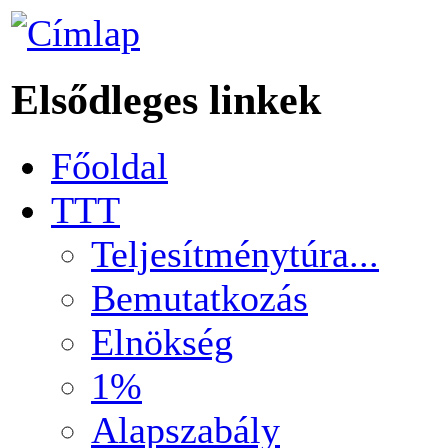
Elsődleges linkek
Főoldal
TTT
Teljesítménytúra...
Bemutatkozás
Elnökség
1%
Alapszabály