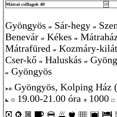
Mátrai csillagok 40
10
Gyöngyös
Sár-hegy
Szen
Benevár
Kékes
Mátrahá
Mátrafüred
Kozmáry-kilá
Cser-kő
Haluskás
Gyöng
Gyöngyös
Gyöngyös, Kolping Ház (T
19.00-21.00 óra
1000