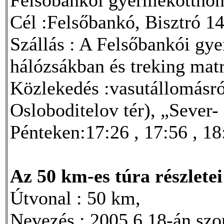
Cél :Felsőbankó, Bisztró 14
Szállás : A Felsőbankói gy
hálózsákban és treking matr
Közlekedés :vasutállomásról
Osloboditelov tér), „Sever
Pénteken:17:26 , 17:56 , 18:
Az 50 km-es túra részletei
Útvonal : 50 km,
Nevezés : 2005.6.18-án szo