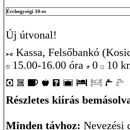
Érchegységi 10-es
Új útvonal!
Kassa, Felsőbankó (Kosi
15.00-16.00 óra
0
10 
Részletes kiírás bemásolva
Minden távhoz:
Nevezési d