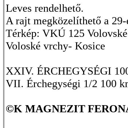
Leves rendelhető.
A rajt megközelíthető a 29-
Térkép: VKÚ 125 Volovské
Voloské vrchy- Kosice
XXIV. ÉRCHEGYSÉGI 100 K
VII. Érchegységi 1/2 100 k
©K MAGNEZIT FERON