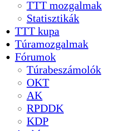
TTT mozgalmak
Statisztikák
TTT kupa
Túramozgalmak
Fórumok
Túrabeszámolók
OKT
AK
RPDDK
KDP