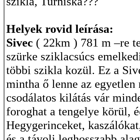
szikla, Turniská???
Helyek rovid leírása:
Sivec
( 22km ) 781 m –re ter
szürke sziklacsúcs emelkedik
többi szikla kozül. Ez a Si
mintha ő lenne az egyetlen 
csodálatos kilátás vár min
foroghat a tengelye körül, 
Hegygerinceket, kaszálókat,
és a távoli leghosszabb ala