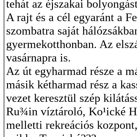
tehát az éjszakai bolyongást
A rajt és a cél egyaránt a F
szombatra saját hálózsákban
gyermekotthonban. Az elszá
vasárnapra is.
Az út egyharmad része a má
másik kétharmad rész a kas
vezet keresztül szép kilátás
Ru¾in víztároló, Ko¹ické 
melletti rekreációs kozpont