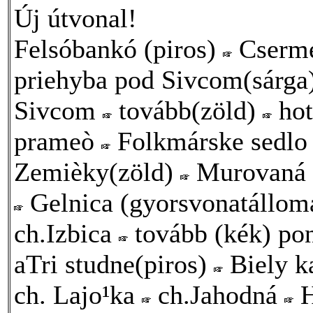
Új útvonal!
Felsóbankó (piros)
Cserm
priehyba pod Sivcom(sárga
Sivcom
tovább(zöld)
hot
prameò
Folkmárske sedl
Zemièky(zöld)
Murovaná s
Gelnica (gyorsvonatállom
ch.Izbica
tovább (kék) pon
aTri studne(piros)
Biely 
ch. Lajo¹ka
ch.Jahodná
H