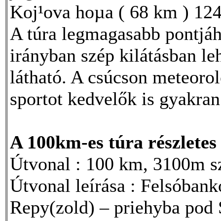
Koj¹ova hoµa ( 68 km ) 1245
A túra legmagasabb pontjá
irányban szép kilátásban le
látható. A csúcson meteoroló
sportot kedvelők is gyakran
A 100km-es túra részletes
Útvonal : 100 km, 3100m
Útvonal leírása : Felsóbank
Repy(zold) – priehyba pod 