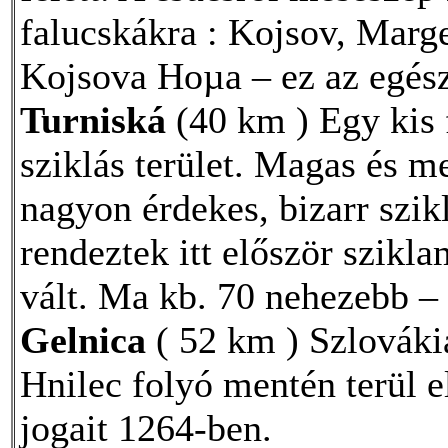
falucskákra : Kojsov, Marg
Kojsova Hoµa – ez az egész
Turniská
(40 km ) Egy kis f
sziklás terület. Magas és me
nagyon érdekes, bizarr szi
rendeztek itt először szikla
vált. Ma kb. 70 nehezebb – 
Gelnica
( 52 km ) Szlováki
Hnilec folyó mentén terül e
jogait 1264-ben.