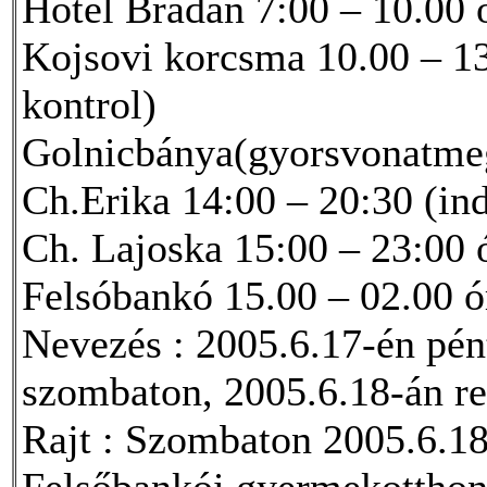
Hotel Bradan 7:00 – 10.00 ó
Kojsovi korcsma 10.00 – 13.
kontrol)
Golnicbánya(gyorsvonatmegá
Ch.Erika 14:00 – 20:30 (ind
Ch. Lajoska 15:00 – 23:00 ó
Felsóbankó 15.00 – 02.00 ó
Nevezés : 2005.6.17-én pént
szombaton, 2005.6.18-án reg
Rajt : Szombaton 2005.6.18-
Felsőbankói gyermekottho