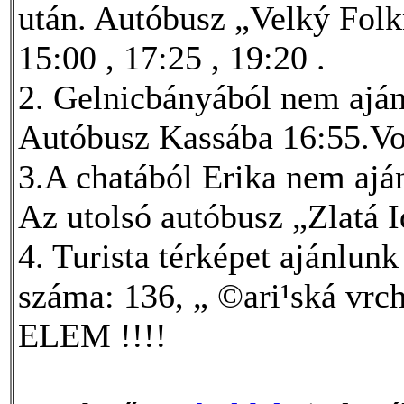
után. Autóbusz „Velký Fol
15:00 , 17:25 , 19:20 .
2. Gelnicbányából nem ajánlj
Autóbusz Kassába 16:55.Vo
3.A chatából Erika nem aján
Az utolsó autóbusz „Zlatá 
4. Turista térképet ajánlun
száma: 136, „ ©ari¹ská vrch
ELEM !!!!