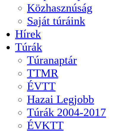
Közhasznúság
Saját túráink
Hírek
Túrák
Túranaptár
TTMR
ÉVTT
Hazai Legjobb
Túrák 2004-2017
ÉVKTT