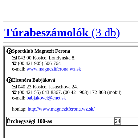
Túrabeszámolók
(3 db)
Sportklub Magnezit Ferona
043 00 Kosice, Londynska 8.
(00 421 905) 506-764
e-mail:
www.magnezitferona.wz.sk
Eleonóra Babjáková
040 23 Kosice, Jasuschova 24.
(00 421 55) 643-8367, (00 421 903) 172-803 (mobil)
e-mail:
babjakovci@cnet.sk
honlap:
http://www.magnezitferona.wz.sk/
Érchegységi 100-as
24