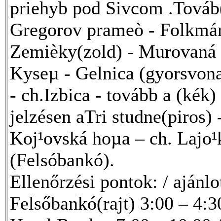
priehyb pod Sivcom .Továb(
Gregorov prameò - Folkmárs
Zemièky(zold) - Murovaná s
Kyseµ - Gelnica (gyorsvona
- ch.Izbica - tovább a (kék
jelzésen aTri studne(piros) 
Koj¹ovská hoµa – ch. Lajo¹
(Felsóbankó).
Ellenőrzési pontok: / ajánlo
Felsőbankó(rajt) 3:00 – 4:30