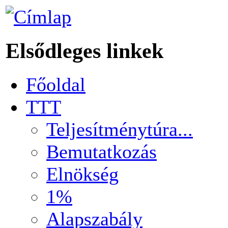
Elsődleges linkek
Főoldal
TTT
Teljesítménytúra...
Bemutatkozás
Elnökség
1%
Alapszabály