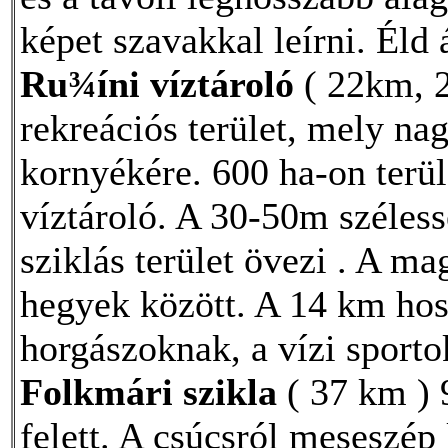
képet szavakkal leírni. Éld 
Ru¾íni víztároló
( 22km, 2
rekreációs terület, mely na
kornyékére. 600 ha-on terül
víztároló. A 30-50m széle
sziklás terület övezi . A m
hegyek között. A 14 km hoss
horgászoknak, a vízi sporto
Folkmári szikla
( 37 km ) 
felett. A csúcsról meseszép 