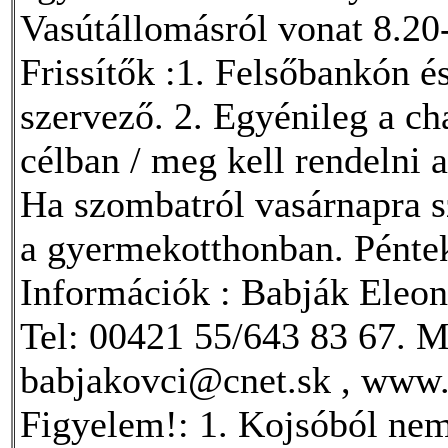
Vasútállomásról vonat 8.20
Frissítők :1. Felsőbankón é
szervező. 2. Egyénileg a cha
célban / meg kell rendelni a 
Ha szombatról vasárnapra sz
a gyermekotthonban. Péntek
Információk : Babják Eleon
Tel: 00421 55/643 83 67. M
babjakovci@cnet.sk , www.
Figyelem!: 1. Kojsóból nem 