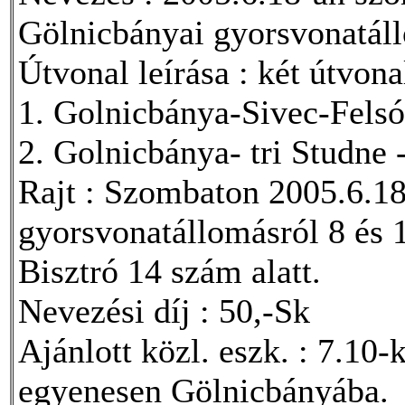
Gölnicbányai gyorsvonatál
Útvonal leírása : két útvona
1. Golnicbánya-Sivec-Fels
2. Golnicbánya- tri Studne
Rajt : Szombaton 2005.6.18
gyorsvonatállomásról 8 és 1
Bisztró 14 szám alatt.
Nevezési díj : 50,-Sk
Ajánlott közl. eszk. : 7.10
egyenesen Gölnicbányába.