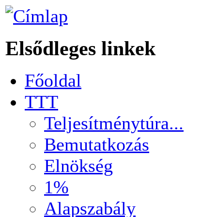
Elsődleges linkek
Főoldal
TTT
Teljesítménytúra...
Bemutatkozás
Elnökség
1%
Alapszabály