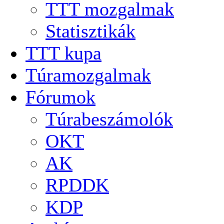
TTT mozgalmak
Statisztikák
TTT kupa
Túramozgalmak
Fórumok
Túrabeszámolók
OKT
AK
RPDDK
KDP