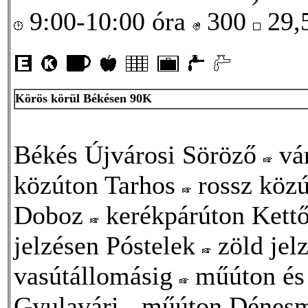
9:00-10:00 óra
300
29,
Körös körül Békésen 90K
Békés Újvárosi Söröző
vár
közúton Tarhos
rossz közú
Doboz
kerékpárúton Kettő
jelzésen Póstelek
zöld jel
vasútállomásig
műúton és 
Gyulavári
műúton Dénes