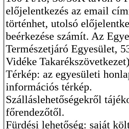
előjelentkezés az email cí
történhet, utolsó előjelentke
beérkezése számít. Az Egy
Természetjáró Egyesület, 
Vidéke Takarékszövetkezet)
Térkép: az egyesületi honla
információs térkép.
Szálláslehetőségekről tájék
főrendezőtől.
Fürdési lehetőség: saját k