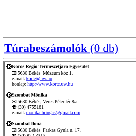
Túrabeszámolók
(0 db)
Körös Régió Természetjáró Egyesület
5630 Békés, Múzeum köz 1.
e-mail:
korte@uw.hu
honlap:
http://www.korte.uw.hu
Szombat Mónika
5630 Békés, Veres Péter tér 8/a.
(30) 4755181
e-mail:
monika.bringas@gmail.com
Szombat Ilona
5630 Békés, Farkas Gyula u. 17.
(30) 822-3315