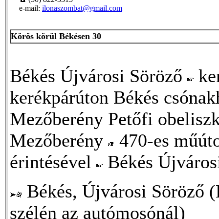
e-mail:
ilonaszombat@gmail.com
Körös körül Békésen 30
Békés Újvárosi Söröző
ker
kerékpárúton Békés csóna
Mezőberény Petőfi obeliszk
Mezőberény
470-es műúto
érintésével
Békés Újváros
Békés, Újvárosi Söröző (
szélén az autómosónál)