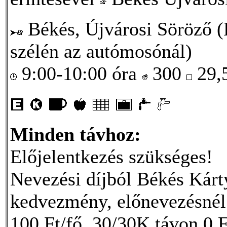
Békés, Újvárosi Söröző (
szélén az autómosónál)
9:00-10:00 óra
300
29,
Minden távhoz:
Előjelentkezés szükséges!
Nevezési díjból Békés Kárt
kedvezmény, előnevezésnél
100 Ft/fő, 30/30K távon 0 