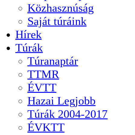
Közhasznúság
Saját túráink
Hírek
Túrák
Túranaptár
TTMR
ÉVTT
Hazai Legjobb
Túrák 2004-2017
ÉVKTT