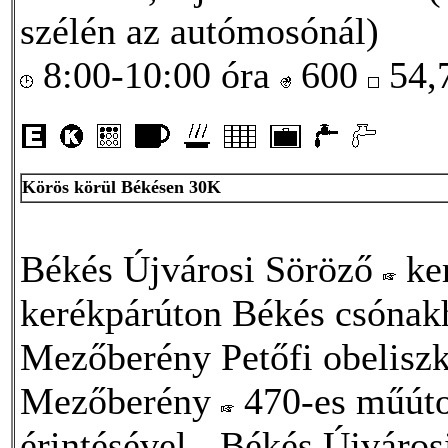
szélén az autómosónál)
8:00-10:00 óra
600
54,
Körös körül Békésen 30K
Békés Újvárosi Söröző
ker
kerékpárúton Békés csóna
Mezőberény Petőfi obeliszk
Mezőberény
470-es műúto
érintésével
Békés Újváros