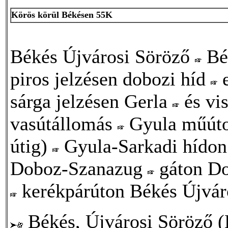
Körös körül Békésen 55K
Békés Újvárosi Söröző
Bé
piros jelzésen dobozi híd
e
sárga jelzésen Gerla
és vi
vasútállomás
Gyula műúton
útig)
Gyula-Sarkadi hídon
Doboz-Szanazug
gáton Do
kerékpárúton Békés Újvár
Békés, Újvárosi Söröző (