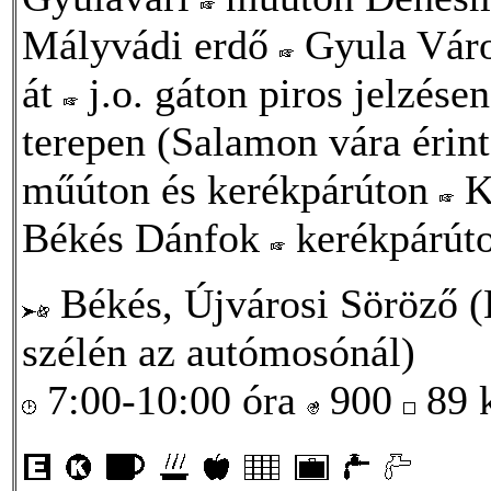
Mályvádi erdő
Gyula Vár
át
j.o. gáton piros jelzé
terepen (Salamon vára érin
műúton és kerékpárúton
K
Békés Dánfok
kerékpárúto
Békés, Újvárosi Söröző (
szélén az autómosónál)
7:00-10:00 óra
900
89