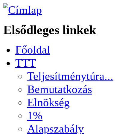
Elsődleges linkek
Főoldal
TTT
Teljesítménytúra...
Bemutatkozás
Elnökség
1%
Alapszabály