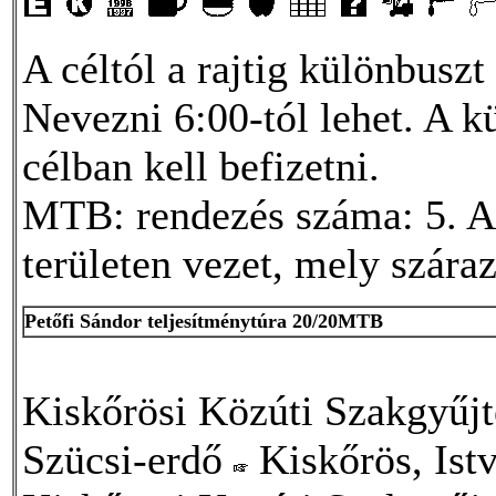
A céltól a rajtig különbuszt
Nevezni 6:00-tól lehet. A k
célban kell befizetni.
MTB: rendezés száma: 5. A 
területen vezet, mely szára
Petőfi Sándor teljesítménytúra 20/20MTB
Kiskőrösi Közúti Szakgyű
Szücsi-erdő
Kiskőrös, Ist