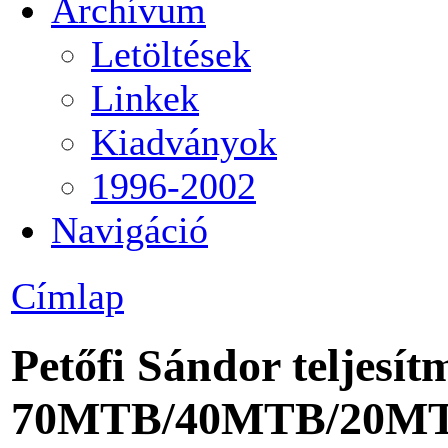
Archívum
Letöltések
Linkek
Kiadványok
1996-2002
Navigáció
Címlap
Petőfi Sándor teljesít
70MTB/40MTB/20M