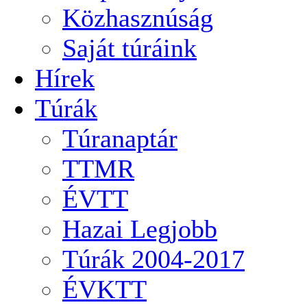
Közhasznúság
Saját túráink
Hírek
Túrák
Túranaptár
TTMR
ÉVTT
Hazai Legjobb
Túrák 2004-2017
ÉVKTT