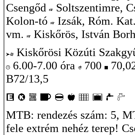
Csengőd
Soltszentimre, 
Kolon-tó
Izsák, Róm. Kat
vm.
Kiskőrös, István Bor
Kiskőrösi Közúti Szakgyű
6.00-7.00 óra
700
70,0
B72/13,5
MTB: rendezés szám: 5, MT
fele extrém nehéz terep! Cs