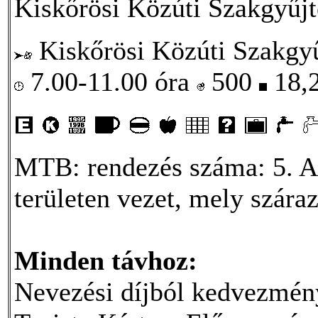
Kiskőrösi Közúti Szakgyűj
Kiskőrösi Közúti Szakgyű
7.00-11.00 óra
500
18,
MTB: rendezés száma: 5. A 
területen vezet, mely szára
Minden távhoz:
Nevezési díjból kedvezm