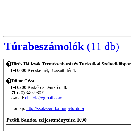
Túrabeszámolók
(11 db)
Hírös Hátizsák Természetbarát és Turisztikai Szabadidőspor
6000 Kecskemét, Kossuth tér 4.
Döme Géza
6200 Kiskőrös Dankó u. 8.
(20) 340-9807
e-mail:
eltajolo@gmail.com
honlap:
http://szokesandor.hu/petofitura
Petőfi Sándor teljesítménytúra K90