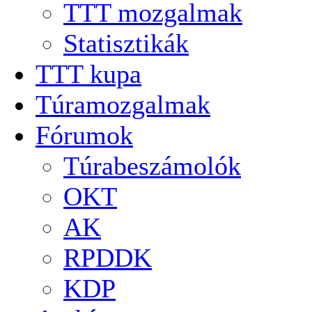
TTT mozgalmak
Statisztikák
TTT kupa
Túramozgalmak
Fórumok
Túrabeszámolók
OKT
AK
RPDDK
KDP