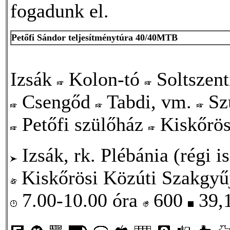
fogadunk el.
Petőfi Sándor teljesítménytúra 40/40MTB
Izsák
Kolon-tó
Soltszen
Csengőd
Tabdi, vm.
Sz
Petőfi szülőház
Kiskőrös
Izsák, rk. Plébánia (régi i
Kiskőrösi Közúti Szakgyűj
7.00-10.00 óra
600
39,