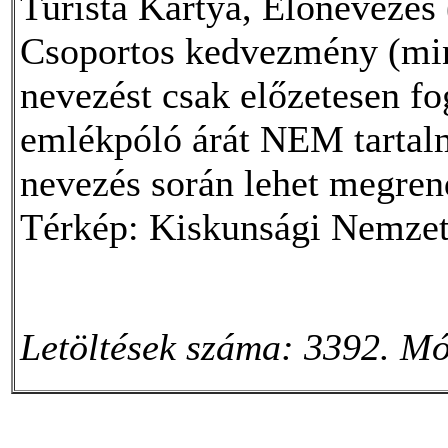
Turista Kártya, Előnevezés 
Csoportos kedvezmény (min.
nevezést csak előzetesen fo
emlékpóló árát NEM tartalm
nevezés során lehet megrend
Térkép: Kiskunsági Nemzet
Letöltések száma: 3392. Mó