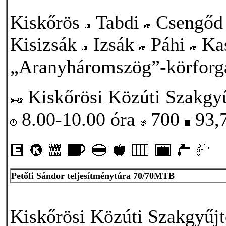
Kiskőrös
Tabdi
Csengő
Kisizsák
Izsák
Páhi
Ka
„Aranyháromszög”-körfor
Kiskőrösi Közúti Szakgyű
8.00-10.00 óra
700
93,
Petőfi Sándor teljesítménytúra 70/70MTB
Kiskőrösi Közúti Szakgyű