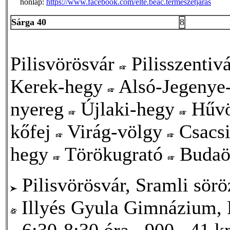
honlap:
https://www.facebook.com/elte.beac.termeszetjaras
Sárga 40
8
Pilisvörösvár
Pilisszentiv
Kerek-hegy
Alsó-Jegenye
nyereg
Újlaki-hegy
Hűvö
kőfej
Virág-völgy
Csacsi
hegy
Törökugrató
Budaö
Pilisvörösvár, Sramli sörö
Illyés Gyula Gimnázium, 
6:30-8:30 óra
900
41 