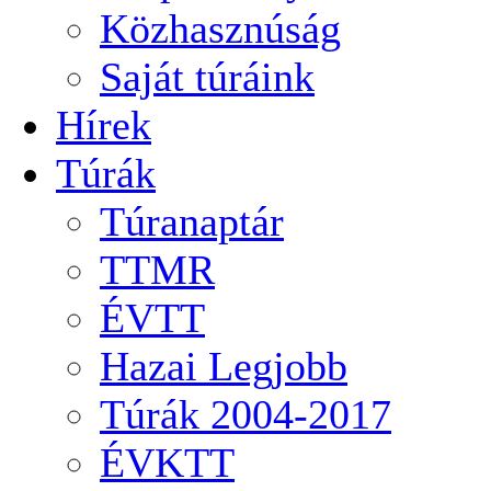
Közhasznúság
Saját túráink
Hírek
Túrák
Túranaptár
TTMR
ÉVTT
Hazai Legjobb
Túrák 2004-2017
ÉVKTT