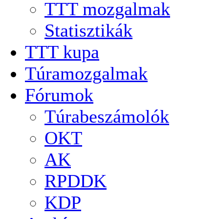
TTT mozgalmak
Statisztikák
TTT kupa
Túramozgalmak
Fórumok
Túrabeszámolók
OKT
AK
RPDDK
KDP