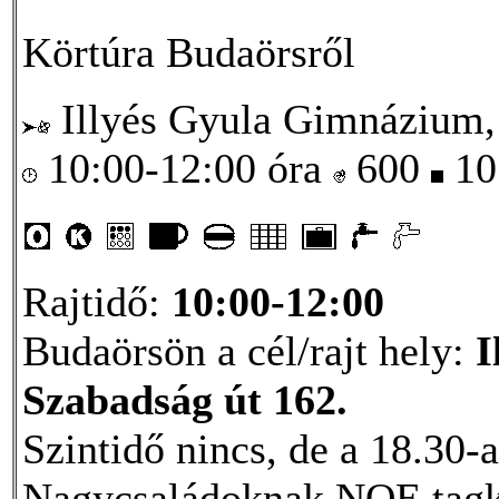
Körtúra Budaörsről
Illyés Gyula Gimnázium, 
10:00-12:00 óra
600
10
Rajtidő:
10:00-12:00
Budaörsön a cél/rajt hely:
I
Szabadság út 162.
Szintidő nincs, de a 18.30-a
Nagycsaládoknak NOE tagká