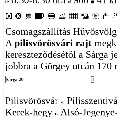
Csomagszállítás Hűvösvölg
A
pilisvörösvári rajt
megköz
kereszteződésétől a Sárga 
jobbra a Görgey utcán 170 
Sárga 20
8
Pilisvörösvár
Pilisszentiv
Kerek-hegy
Alsó-Jegenye