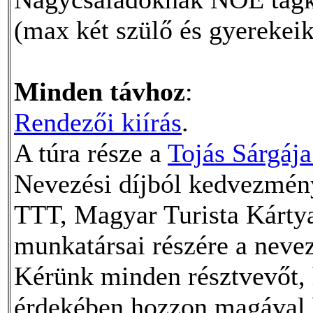
(max két szülő és gyerekeik
Minden távhoz
:
Rendezői kiírás
.
A túra része a
Tojás Sárgáj
Nevezési díjból kedvezmé
TTT, Magyar Turista Kártya
munkatársai részére a neve
Kérünk minden résztvevőt,
érdekében hozzon magával b