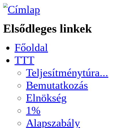
Elsődleges linkek
Főoldal
TTT
Teljesítménytúra...
Bemutatkozás
Elnökség
1%
Alapszabály