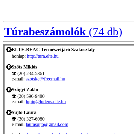
Túrabeszámolók
(74 db)
ELTE-BEAC Természetjáró Szakosztály
honlap:
http://tura.elte.hu
Szőts Miklós
(20) 234-5861
e-mail:
szotske@freemail.hu
Szűgyi Zalán
(20) 596-9480
e-mail:
lupin@ludens.elte.hu
Sujtó Laura
(30) 327-6080
e-mail:
laurasujto@gmail.com