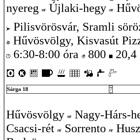
nyereg
Újlaki-hegy
Hűvö
Pilisvörösvár, Sramli sörö
Hűvösvölgy, Kisvasút Pizz
6:30-8:00 óra
800
20,4
Sárga 18
7
Hűvösvölgy
Nagy-Hárs-h
Csacsi-rét
Sorrento
Husz