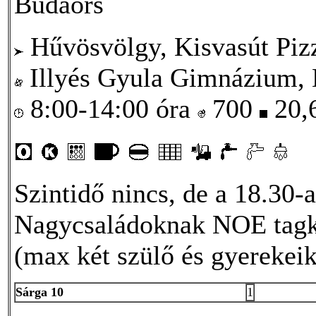
Budaörs
Hűvösvölgy, Kisvasút Piz
Illyés Gyula Gimnázium, 
8:00-14:00 óra
700
20,
Szintidő nincs, de a 18.30-a
Nagycsaládoknak NOE tagká
(max két szülő és gyerekeik
Sárga 10
1