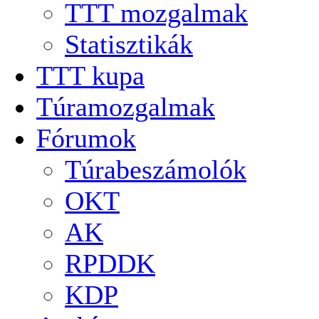
TTT mozgalmak
Statisztikák
TTT kupa
Túramozgalmak
Fórumok
Túrabeszámolók
OKT
AK
RPDDK
KDP