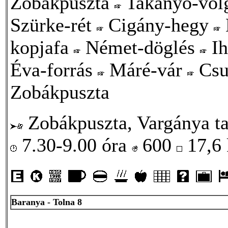
Zobákpuszta
Takanyó-vö
Szürke-rét
Cigány-hegy
kopjafa
Német-döglés
Ih
Éva-forrás
Máré-vár
Csu
Zobákpuszta
Zobákpuszta, Vargánya t
7.30-9.00 óra
600
17,6
Baranya - Tolna 8