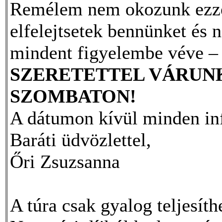
Remélem nem okozunk ezzel
elfelejtsetek bennünket és n
mindent figyelembe véve – 
SZERETETTEL VÁRUNK
SZOMBATON!
A dátumon kívül minden infó
Baráti üdvözlettel,
Őri Zsuzsanna
A túra csak gyalog teljesíth