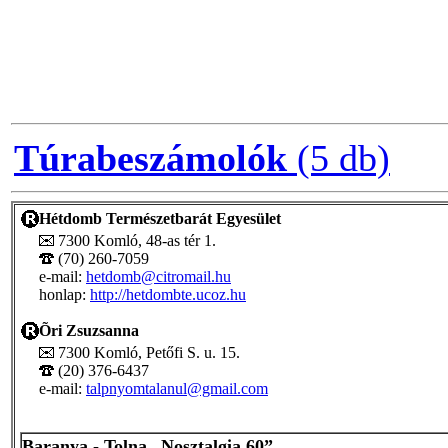
Túrabeszámolók
(5 db)
Hétdomb Természetbarát Egyesület
7300 Komló, 48-as tér 1.
(70) 260-7059
e-mail:
hetdomb@citromail.hu
honlap:
http://hetdombte.ucoz.hu
Õri Zsuzsanna
7300 Komló, Petőfi S. u. 15.
(20) 376-6437
e-mail:
talpnyomtalanul@gmail.com
Baranya - Tolna „Nosztalgia 60”