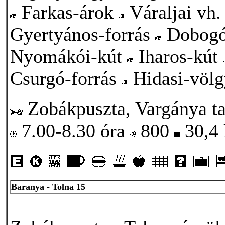
Farkas-árok
Váraljai vh
Gyertyános-forrás
Dobogó
Nyomákói-kút
Iharos-kút
Csurgó-forrás
Hidasi-völ
Zobákpuszta, Vargánya t
7.00-8.30 óra
800
30,4
Baranya - Tolna 15