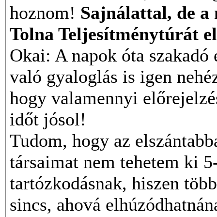
hoznom!
Sajnálattal, de a
Tolna Teljesítménytúrát e
Okai: A napok óta szakadó e
való gyaloglás is igen nehé
hogy valamennyi előrejelzé
időt jósol!
Tudom, hogy az elszántabba
társaimat nem tehetem ki 5
tartózkodásnak, hiszen töb
sincs, ahová elhúzódhatnána