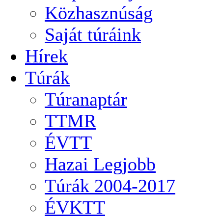
Közhasznúság
Saját túráink
Hírek
Túrák
Túranaptár
TTMR
ÉVTT
Hazai Legjobb
Túrák 2004-2017
ÉVKTT