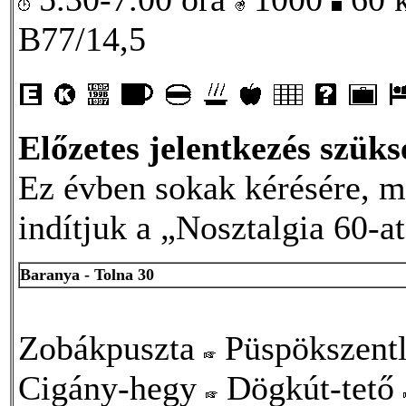
B77/14,5
Előzetes jelentkezés szüks
Ez évben sokak kérésére, me
indítjuk a „Nosztalgia 60-at
Baranya - Tolna 30
Zobákpuszta
Püspökszent
Cigány-hegy
Dögkút-tető