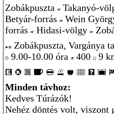
Zobákpuszta
Takanyó-vö
Betyár-forrás
Wein György
forrás
Hidasi-völgy
Zobá
Zobákpuszta, Vargánya t
9.00-10.00 óra
400
9 
Minden távhoz:
Kedves Túrázók!
Nehéz döntés volt, viszont 