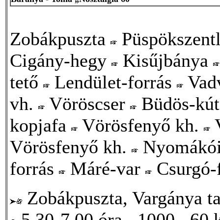
Zobákpuszta
Püspökszent
Cigány-hegy
Kisűjbánya
tető
Lendület-forrás
Vadv
vh.
Vöröscser
Büdös-kú
kopjafa
Vörösfenyő kh.
Vörösfenyő kh.
Nyomákói
forrás
Máré-var
Csurgó-
Zobákpuszta, Vargánya t
5.30-7.00 óra
1000
60 