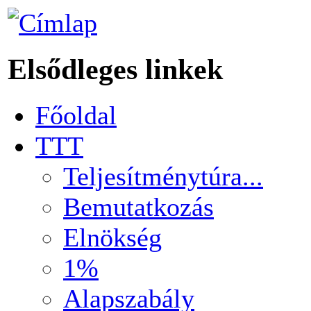
Elsődleges linkek
Főoldal
TTT
Teljesítménytúra...
Bemutatkozás
Elnökség
1%
Alapszabály