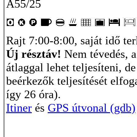
A55/25
Rajt 7:00-8:00, saját idő te
Új résztáv!
Nem tévedés, a 
átlaggal lehet teljesíteni, d
beérkezők teljesítését elfog
így 26 óra).
Itiner
és
GPS útvonal (gdb)