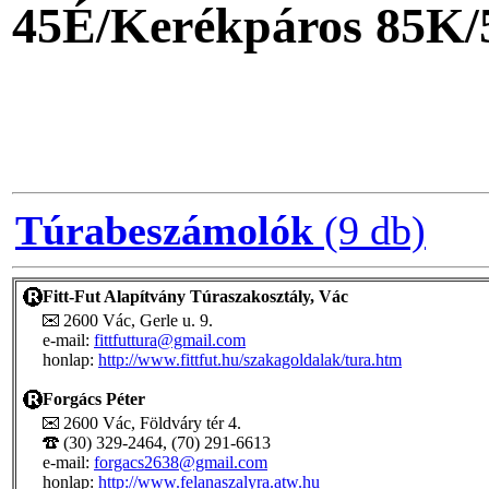
45É/Kerékpáros 85K
Túrabeszámolók
(9 db)
Fitt-Fut Alapítvány Túraszakosztály, Vác
2600 Vác, Gerle u. 9.
e-mail:
fittfuttura@gmail.com
honlap:
http://www.fittfut.hu/szakagoldalak/tura.htm
Forgács Péter
2600 Vác, Földváry tér 4.
(30) 329-2464, (70) 291-6613
e-mail:
forgacs2638@gmail.com
honlap:
http://www.felanaszalyra.atw.hu