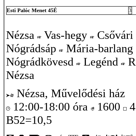
Esti Palóc Menet 45É
3
Nézsa
Vas-hegy
Csővári
Nógrádsáp
Mária-barlang
Nógrádkövesd
Legénd
R
Nézsa
Nézsa, Művelődési ház
12:00-18:00 óra
1600
4
B52=10,5