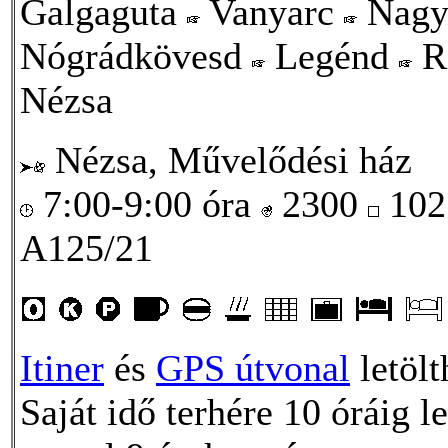
Galgaguta
Vanyarc
Nagy
Nógrádkövesd
Legénd
R
Nézsa
Nézsa, Művelődési ház
7:00-9:00 óra
2300
102
A125/21
Itiner
és
GPS útvonal
letölt
Saját idő terhére 10 óráig le