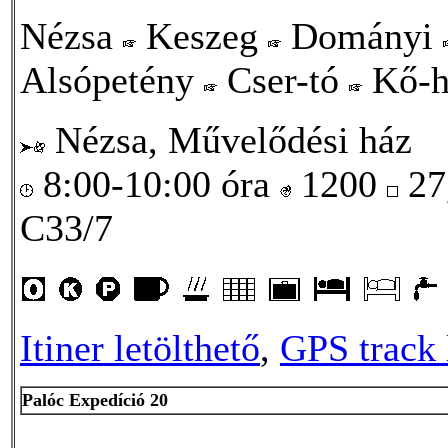
Nézsa
Keszeg
Dományi
Alsópetény
Cser-tó
Kő-
Nézsa, Művelődési ház
8:00-10:00 óra
1200
27
C33/7
Itiner letölthető
,
GPS track 
Palóc Expedíció 20