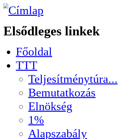
Elsődleges linkek
Főoldal
TTT
Teljesítménytúra...
Bemutatkozás
Elnökség
1%
Alapszabály