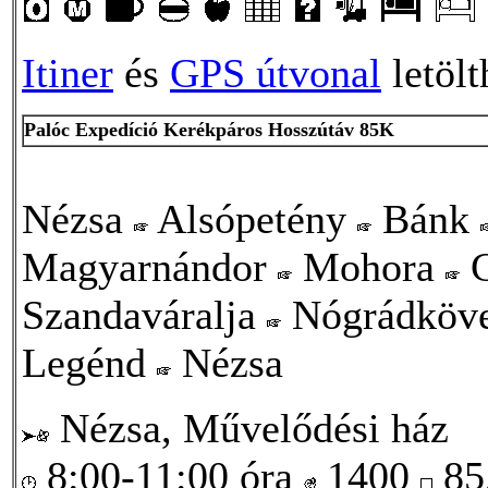
Itiner
és
GPS útvonal
letölt
Palóc Expedíció Kerékpáros Hosszútáv 85K
Nézsa
Alsópetény
Bánk
Magyarnándor
Mohora
C
Szandaváralja
Nógrádköv
Legénd
Nézsa
Nézsa, Művelődési ház
8:00-11:00 óra
1400
85