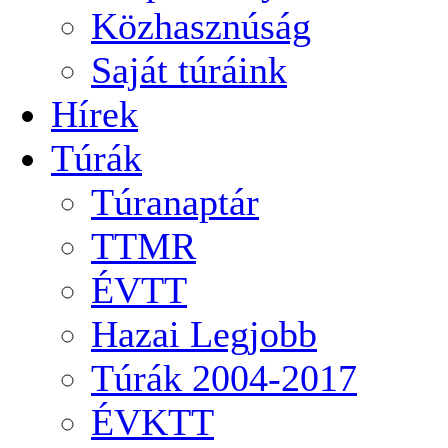
Közhasznúság
Saját túráink
Hírek
Túrák
Túranaptár
TTMR
ÉVTT
Hazai Legjobb
Túrák 2004-2017
ÉVKTT