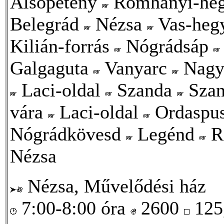
Alsópetény
Romhányi-he
Belegrád
Nézsa
Vas-heg
Kilián-forrás
Nógrádsáp
Galgaguta
Vanyarc
Nagy
Laci-oldal
Szanda
Szan
vára
Laci-oldal
Ordaspu
Nógrádkövesd
Legénd
R
Nézsa
Nézsa, Művelődési ház
7:00-8:00 óra
2600
125