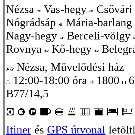
Nézsa
Vas-hegy
Csővári
Nógrádsáp
Mária-barlang
Nagy-hegy
Berceli-völgy
Rovnya
Kő-hegy
Belegr
Nézsa, Művelődési ház
12:00-18:00 óra
1800
6
B77/14,5
Itiner
és
GPS útvonal
letölt