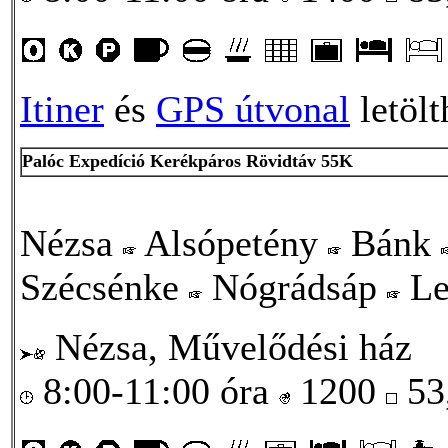
Itiner
és
GPS útvonal
letölt
Palóc Expedíció Kerékpáros Rövidtáv 55K
Nézsa
Alsópetény
Bánk
Szécsénke
Nógrádsáp
Le
Nézsa, Művelődési ház
8:00-11:00 óra
1200
53