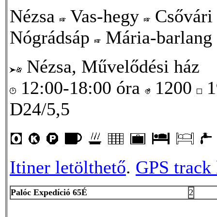
Nézsa
Vas-hegy
Csővári
Nógrádsáp
Mária-barlang
Nézsa, Művelődési ház
12:00-18:00 óra
1200
1
D24/5,5
Itiner letölthető
.
GPS track 
Palóc Expedíció 65É
2