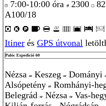
7:00-10:00 óra
2300
82
A100/18
Itiner
és
GPS útvonal
letölt
Palóc Expedíció 60
Nézsa
Keszeg
Dományi
Alsópetény
Romhányi-he
Belegrád
Nézsa
Vas-heg
Kilián-forrás
Nógrádsáp