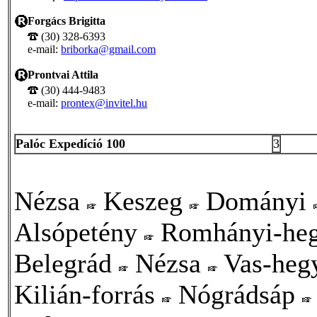
Forgács Brigitta
(30) 328-6393
e-mail:
briborka@gmail.com
Prontvai Attila
(30) 444-9483
e-mail:
prontex@invitel.hu
Palóc Expedíció 100
3
Nézsa
Keszeg
Dományi
Alsópetény
Romhányi-he
Belegrád
Nézsa
Vas-heg
Kilián-forrás
Nógrádsáp