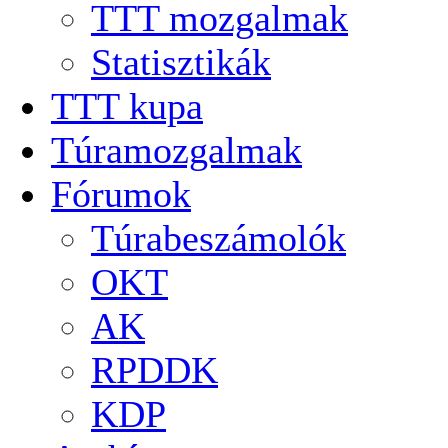
TTT mozgalmak
Statisztikák
TTT kupa
Túramozgalmak
Fórumok
Túrabeszámolók
OKT
AK
RPDDK
KDP