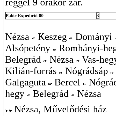
reggel 9 órakor zár.
Palóc Expedíció 80
3
Nézsa
Keszeg
Dományi
Alsópetény
Romhányi-he
Belegrád
Nézsa
Vas-heg
Kilián-forrás
Nógrádsáp
Galgaguta
Bercel
Nógrá
hegy
Belegrád
Nézsa
Nézsa, Művelődési ház