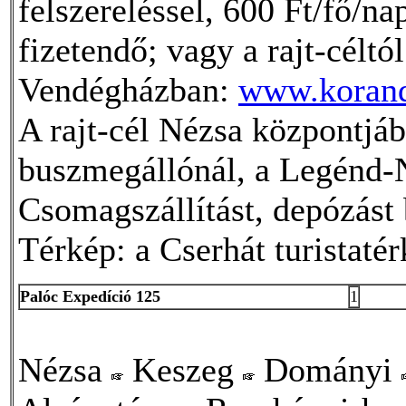
felszereléssel, 600 Ft/fő/na
fizetendő; vagy a rajt-céltó
Vendégházban:
www.korand
A rajt-cél Nézsa központjá
buszmegállónál, a Legénd-N
Csomagszállítást, depózást 
Térkép: a Cserhát turistatér
Palóc Expedíció 125
1
Nézsa
Keszeg
Dományi