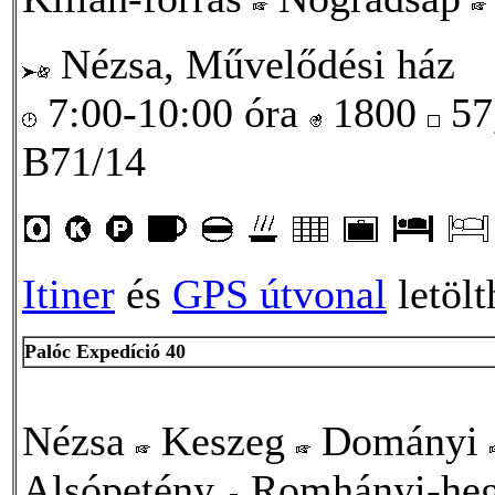
Nézsa, Művelődési ház
7:00-10:00 óra
1800
57
B71/14
Itiner
és
GPS útvonal
letölt
Palóc Expedíció 40
Nézsa
Keszeg
Dományi
Alsópetény
Romhányi-he