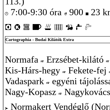
113.)
7:00-9:30 óra
900
23 
Cartographia - Budai Kilátók Extra
Normafa
Erzsébet-kilátó
Kis-Hárs-hegy
Fekete-fej
Vadaspark
egyéni tájoláss
Nagy-Kopasz
Nagykovács
Normakert Vendéglő (Norm