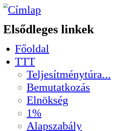
Elsődleges linkek
Főoldal
TTT
Teljesítménytúra...
Bemutatkozás
Elnökség
1%
Alapszabály