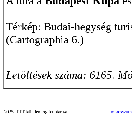
A túra a
Budapest Kupa
és
Térkép: Budai-hegység turis
(Cartographia 6.)
Letöltések száma: 6165. Mó
2025. TTT Minden jog fenntartva
Impresszum