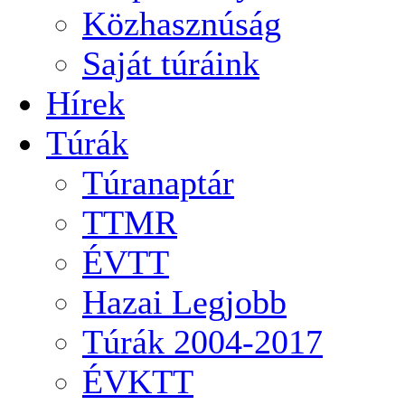
Közhasznúság
Saját túráink
Hírek
Túrák
Túranaptár
TTMR
ÉVTT
Hazai Legjobb
Túrák 2004-2017
ÉVKTT