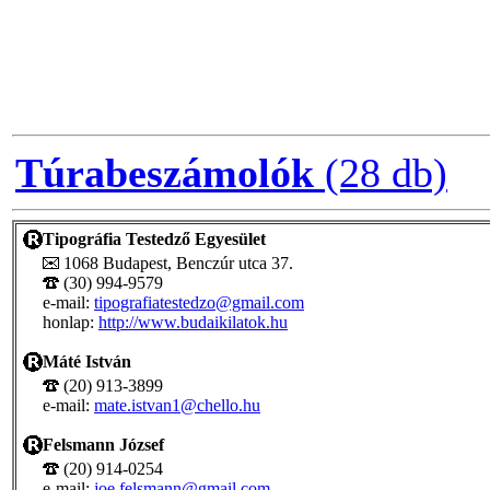
Túrabeszámolók
(28 db)
Tipográfia Testedző Egyesület
1068 Budapest, Benczúr utca 37.
(30) 994-9579
e-mail:
tipografiatestedzo@gmail.com
honlap:
http://www.budaikilatok.hu
Máté István
(20) 913-3899
e-mail:
mate.istvan1@chello.hu
Felsmann József
(20) 914-0254
e-mail:
joe.felsmann@gmail.com