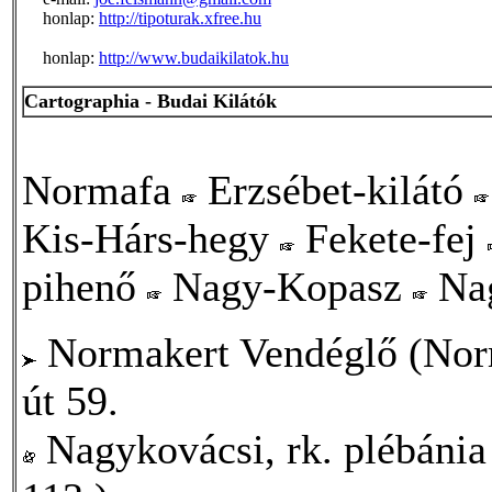
honlap:
http://tipoturak.xfree.hu
honlap:
http://www.budaikilatok.hu
Cartographia - Budai Kilátók
Normafa
Erzsébet-kilátó
Kis-Hárs-hegy
Fekete-fej
pihenő
Nagy-Kopasz
Nag
Normakert Vendéglő (Norm
út 59.
Nagykovácsi, rk. plébánia