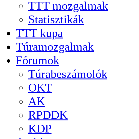
TTT mozgalmak
Statisztikák
TTT kupa
Túramozgalmak
Fórumok
Túrabeszámolók
OKT
AK
RPDDK
KDP