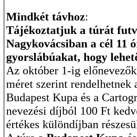
Mindkét távhoz
:
Tájékoztatjuk a túrát futv
Nagykovácsiban a cél 11 ó
gyorslábúakat, hogy lehető
Az október 1-ig előnevezők 
méret szerint rendelhetnek 
Budapest Kupa és a Cartogr
nevezési díjból 100 Ft ked
értékes különdíjban részesül