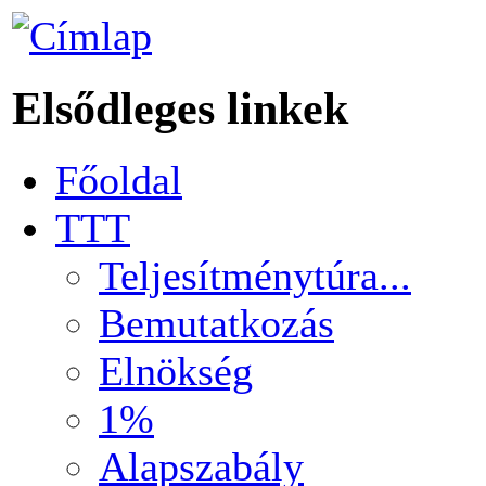
Elsődleges linkek
Főoldal
TTT
Teljesítménytúra...
Bemutatkozás
Elnökség
1%
Alapszabály