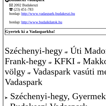
2092 Budakeszi
(23) 451-783
honlap:
http://www.vadaspark-budakeszi.hu
honlap:
http://www.budaikilatok.hu
Gyertek ki a Vadasparkba!
Széchenyi-hegy
Úti Mad
Frank-hegy
KFKI
Makko
völgy
Vadaspark vasúti m
Vadaspark
Széchenyi-hegy, Gyermekv