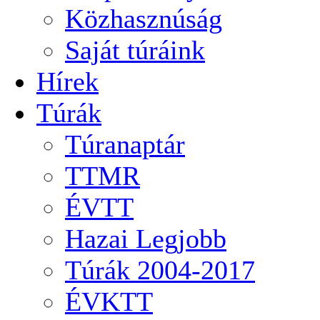
Közhasznúság
Saját túráink
Hírek
Túrák
Túranaptár
TTMR
ÉVTT
Hazai Legjobb
Túrák 2004-2017
ÉVKTT