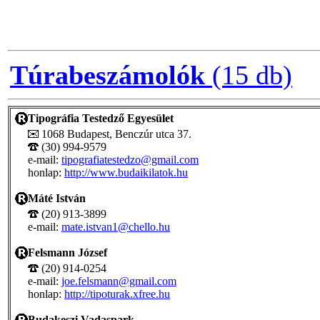
Túrabeszámolók
(15 db)
Tipográfia Testedző Egyesület
1068 Budapest, Benczúr utca 37.
(30) 994-9579
e-mail:
tipografiatestedzo@gmail.com
honlap:
http://www.budaikilatok.hu
Máté István
(20) 913-3899
e-mail:
mate.istvan1@chello.hu
Felsmann József
(20) 914-0254
e-mail:
joe.felsmann@gmail.com
honlap:
http://tipoturak.xfree.hu
Budakeszi Vadaspark