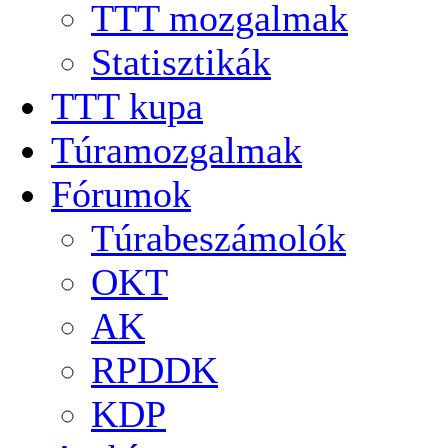
TTT mozgalmak
Statisztikák
TTT kupa
Túramozgalmak
Fórumok
Túrabeszámolók
OKT
AK
RPDDK
KDP