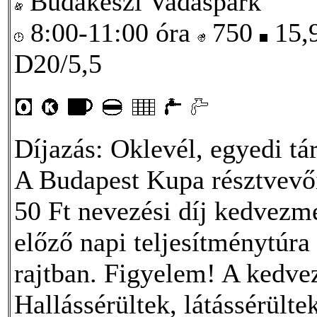
Budakeszi Vadaspark
8:00-11:00 óra
750
15,
D20/5,5
Díjazás: Oklevél, egyedi tá
A Budapest Kupa résztvevői
50 Ft nevezési díj kedvezmén
előző napi teljesítménytúra 
rajtban. Figyelem! A kedv
Hallássérültek, látássérülte