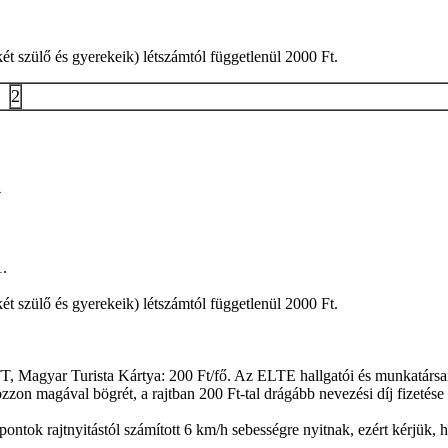
 szülő és gyerekeik) létszámtól függetlenül 2000 Ft.
2
4
1.
 szülő és gyerekeik) létszámtól függetlenül 2000 Ft.
Magyar Turista Kártya: 200 Ft/fő. Az ELTE hallgatói és munkatársai 
n magával bögrét, a rajtban 200 Ft-tal drágább nevezési díj fizetése 
őpontok rajtnyitástól számított 6 km/h sebességre nyitnak, ezért kérjük