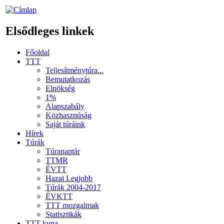
Elsődleges linkek
Főoldal
TTT
Teljesítménytúra...
Bemutatkozás
Elnökség
1%
Alapszabály
Közhasznúság
Saját túráink
Hírek
Túrák
Túranaptár
TTMR
ÉVTT
Hazai Legjobb
Túrák 2004-2017
ÉVKTT
TTT mozgalmak
Statisztikák
TTT kupa