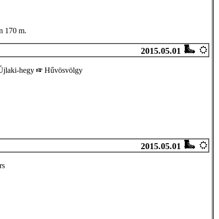
án 170 m.
2015.05.01
jlaki-hegy
Hűvösvölgy
2015.05.01
rs