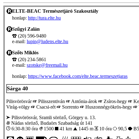
ELTE-BEAC Természetjáró Szakosztály
honlap:
http://tura.elte.hu
Szűgyi Zalán
(20) 596-9480
e-mail:
lupin@ludens.elte.hu
Szőts Miklós
(20) 234-5861
e-mail:
szotske@freemail.hu
honlap:
https://www.facebook.com/elte.beac.termeszetjaras
Sárga 40
Pilisvörösvár
Pilisszentiván
Antónia-árok
Zsíros-hegy
Ke
Virág-völgy
Csacsi-rét
Sorrento
Huszonnégyökrös-hegy
Pilisvörösvár, Sramli söröző, Görgey u. 13.
Nádas söröző, Budaörs Szabadság út 141
6:30-8:30 óra
1500
41 km
1445 m
10 óra
90,5
B5