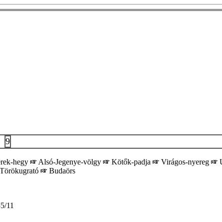
9
rek-hegy
Alsó-Jegenye-völgy
Kötők-padja
Virágos-nyereg
Ú
Törökugrató
Budaörs
5/11