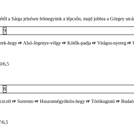
sétől a Sárga jelzésen felmegyünk a lépcsőn, majd jobbra a Görgey utc
9
rek-hegy
Alsó-Jegenye-völgy
Kötők-padja
Virágos-nyereg
Ú
/6,5
8
si-rét
Sorrento
Huszonnégyökrös-hegy
Törökugrató
Budaö
/6,5