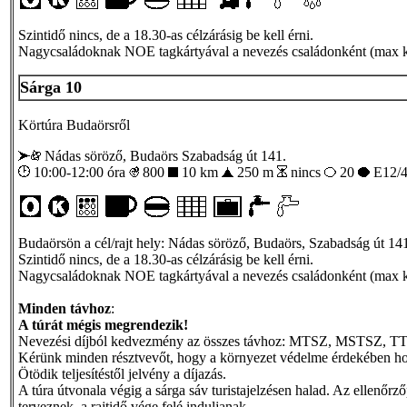
Szintidő nincs, de a 18.30-as célzárásig be kell érni.
Nagycsaládoknak NOE tagkártyával a nevezés családonként (max két
Sárga 10
Körtúra Budaörsről
Nádas söröző, Budaörs Szabadság út 141.
10:00-12:00 óra
800
10 km
250 m
nincs
20
E12/
Budaörsön a cél/rajt hely: Nádas söröző, Budaörs, Szabadság út 14
Szintidő nincs, de a 18.30-as célzárásig be kell érni.
Nagycsaládoknak NOE tagkártyával a nevezés családonként (max két
Minden távhoz
:
A túrát mégis megrendezik!
Nevezési díjból kedvezmény az összes távhoz: MTSZ, MSTSZ, TTT, 
Kérünk minden résztvevőt, hogy a környezet védelme érdekében hozzo
Ötödik teljesítéstől jelvény a díjazás.
A túra útvonala végig a sárga sáv turistajelzésen halad. Az ellenőrz
terveznek, a rajtidő vége felé induljanak.