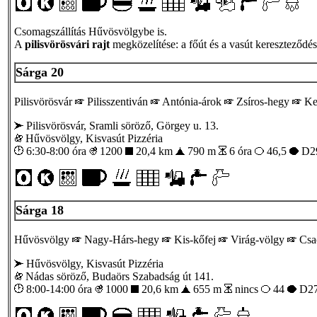
Csomagszállítás Hűvösvölgybe is.
A
pilisvörösvári rajt
megközelítése: a főút és a vasút kereszteződé
Sárga 20
Pilisvörösvár
Pilisszentiván
Antónia-árok
Zsíros-hegy
Ke
Pilisvörösvár, Sramli söröző, Görgey u. 13.
Hűvösvölgy, Kisvasút Pizzéria
6:30-8:00 óra
1200
20,4 km
790 m
6 óra
46,5
D29
Sárga 18
Hűvösvölgy
Nagy-Hárs-hegy
Kis-kőfej
Virág-völgy
Csac
Hűvösvölgy, Kisvasút Pizzéria
Nádas söröző, Budaörs Szabadság út 141.
8:00-14:00 óra
1000
20,6 km
655 m
nincs
44
D27