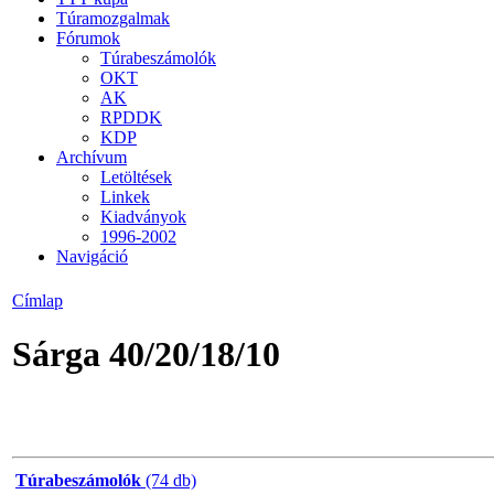
Túramozgalmak
Fórumok
Túrabeszámolók
OKT
AK
RPDDK
KDP
Archívum
Letöltések
Linkek
Kiadványok
1996-2002
Navigáció
Címlap
Sárga 40/20/18/10
Túrabeszámolók
(74 db)