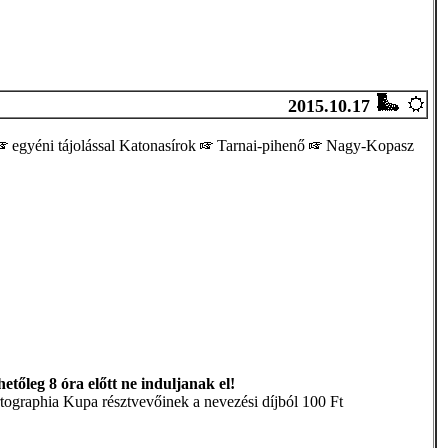
2015.10.17
egyéni tájolással Katonasírok
Tarnai-pihenő
Nagy-Kopasz
tőleg 8 óra előtt ne induljanak el!
rtographia Kupa résztvevőinek a nevezési díjból 100 Ft