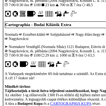
Nagykovácsi, rk. plébánia (2094 Nagykovácsi, Kossuth L. u. 113
7:00-9:30 óra
1100
23 km
700 m
7 óra
48,5
Cartographia - Budai Kilátók Extra
Normafa
Erzsébet-kilátó
Szépjuhászné
Nagy-Hárs-hegy
Nagykovácsi
Normakert Vendéglő (Normafa Síház) 1121 Budapest, Eötvös út 
Nagykovácsi, rk. plébánia (2094 Nagykovácsi, Kossuth L. u. 113
7:00-9:30 óra
1100
29 km
1000 m
9 óra
63,5
A Vadaspark megtekintésére fél órát tartalmaz a szintidő. Az Extra 
A cél 17 órakor zár!
Mindkét távhoz
:
Tájékoztatjuk a túrát futva teljesíteni szándékozókat, hogy Nag
Az október 1-ig előnevezők 1300 Ft-os térítési díj fejében méret s
kedvezmény. A legnagyobb csapat értékes különdíjban részesül. A cs
A túra a
Budapest Kupa
és a
CARTOGRAPHIA KUPA
része.