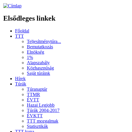
Elsődleges linkek
Főoldal
TTT
Teljesítménytúra...
Bemutatkozás
Elnökség
1%
Alapszabály
Közhasznúság
Saját túráink
Hírek
Túrák
Túranaptár
TTMR
ÉVTT
Hazai Legjobb
Túrák 2004-2017
ÉVKTT
TTT mozgalmak
Statisztikák
TTT kupa