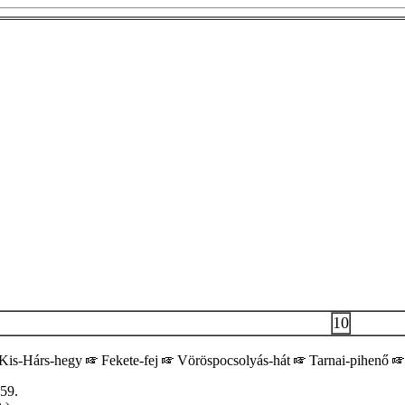
10
Kis-Hárs-hegy
Fekete-fej
Vöröspocsolyás-hát
Tarnai-pihenő
59.