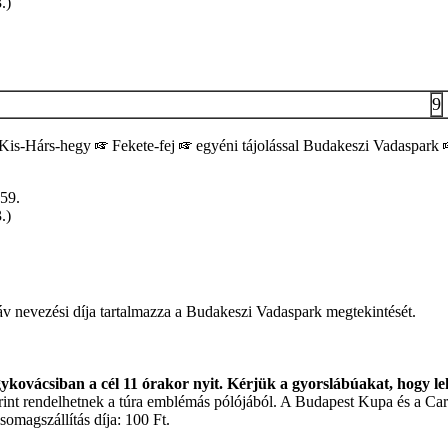
.)
9
Kis-Hárs-hegy
Fekete-fej
egyéni tájolással Budakeszi Vadaspark
59.
.)
táv nevezési díja tartalmazza a Budakeszi Vadaspark megtekintését.
ykovácsiban a cél 11 órakor nyit. Kérjük a gyorslábúakat, hogy lehe
zerint rendelhetnek a túra emblémás pólójából. A Budapest Kupa és a Ca
omagszállítás díja: 100 Ft.