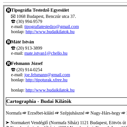
Tipográfia Testedző Egyesület
1068 Budapest, Benczúr utca 37.
(30) 994-9579
e-mail:
tipografiatestedzo@gmail.com
honlap:
http://www.budaikilatok.hu
Máté István
(20) 913-3899
e-mail:
mate.istvan1@chello.hu
Felsmann József
(20) 914-0254
e-mail:
joe.felsmann@gmail.com
honlap:
http://tipoturak.xfree.hu
honlap:
http://www.budaikilatok.hu
Cartographia - Budai Kilátók
Normafa
Erzsébet-kilátó
Szépjuhászné
Nagy-Hárs-hegy
Normakert Vendéglő (Normafa Síház) 1121 Budapest, Eötvös út 