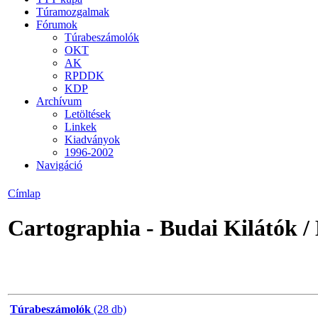
Túramozgalmak
Fórumok
Túrabeszámolók
OKT
AK
RPDDK
KDP
Archívum
Letöltések
Linkek
Kiadványok
1996-2002
Navigáció
Címlap
Cartographia - Budai Kilátók /
Túrabeszámolók
(28 db)