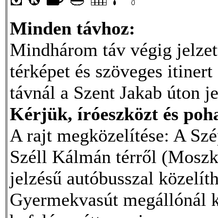
Minden távhoz:
Mindhárom táv végig jelzett
térképet és szöveges itiner
távnál a Szent Jakab úton je
Kérjük, íróeszközt és po
A rajt megközelítése: A Sz
Széll Kálmán térről (Moszkv
jelzésű autóbusszal közelít
Gyermekvasút megállónál kel