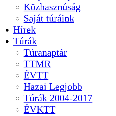
Közhasznúság
Saját túráink
Hírek
Túrák
Túranaptár
TTMR
ÉVTT
Hazai Legjobb
Túrák 2004-2017
ÉVKTT