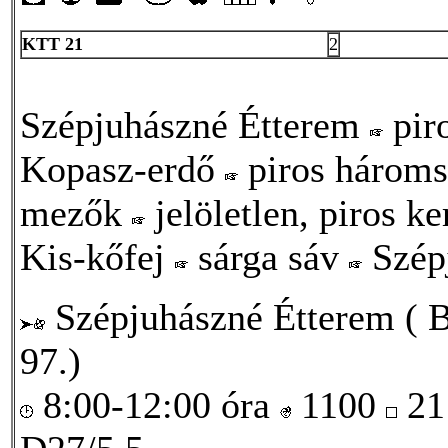
KTT 21
2
Szépjuhászné Étterem
pir
Kopasz-erdő
piros hároms
mezők
jelöletlen, piros k
Kis-kőfej
sárga sáv
Szép
Szépjuhászné Étterem ( Bu
97.)
8:00-12:00 óra
1100
21