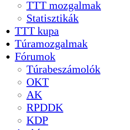
TTT mozgalmak
Statisztikák
TTT kupa
Túramozgalmak
Fórumok
Túrabeszámolók
OKT
AK
RPDDK
KDP