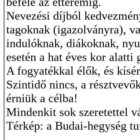
befelé az étteremig.
Nevezési díjból kedvezmé
tagoknak (igazolványra), v
indulóknak, diákoknak, nyu
esetén a hat éves kor alatt
A fogyatékkal élők, és kísé
Szintidő nincs, a résztvevő
érniük a célba!
Mindenkit sok szeretettel v
Térkép: a Budai-hegység tur