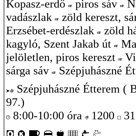
Kopasz-erdő
piros sáv
N
vadászlak
zöld kereszt, s
Erzsébet-erdészlak
zöld h
kagyló, Szent Jakab út
Ma
jelöletlen, piros kereszt
Vi
sárga sáv
Szépjuhászné Ét
Szépjuhászné Étterem ( Bu
97.)
8:00-10:00 óra
1200
31