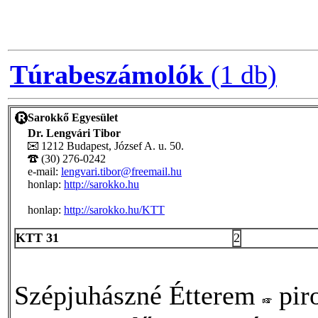
Túrabeszámolók
(1 db)
Sarokkő Egyesület
Dr. Lengvári Tibor
1212 Budapest, József A. u. 50.
(30) 276-0242
e-mail:
lengvari.tibor@freemail.hu
honlap:
http://sarokko.hu
honlap:
http://sarokko.hu/KTT
KTT 31
2
Szépjuhászné Étterem
pir