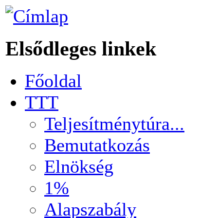
Elsődleges linkek
Főoldal
TTT
Teljesítménytúra...
Bemutatkozás
Elnökség
1%
Alapszabály