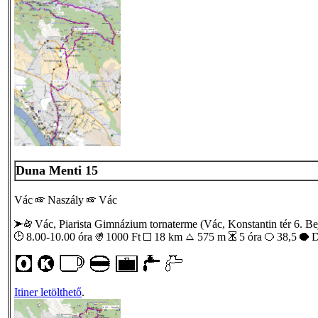
Duna Menti 15
Vác
Naszály
Vác
Vác, Piarista Gimnázium tornaterme (Vác, Konstantin tér 6. Bejá
8.00-10.00 óra
1000
Ft
18 km
575 m
5 óra
38,5
D
Itiner letölthető
.