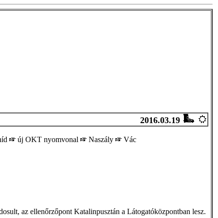
2016.03.19
híd
új OKT nyomvonal
Naszály
Vác
dosult, az ellenőrzőpont Katalinpusztán a Látogatóközpontban lesz.