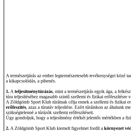
A természetjárás az ember legtermészetesebb tevékenységei közé tart
a kikapcsolódás, a pihenés.
1.
A
teljesítménytúrázás
, mint a természetjárás egyik ága, a felkés
túra teljesítéséhez magasabb szintű szellemi és fizikai erőfeszítésre
A Zöldgömb Sport Klub túráinak célja ennek a szellemi és fizikai er
erőfeszítés
, azaz a túratáv teljesítése. Ezért túráinkon az általunk 
szükségtelenné a túrázók szellemi erőfeszítéseit.
Úgy gondoljuk, hogy a teljesítmény értékét jelentős mértékben a fiz
2.
A Zöldgömb Sport Klub kiemelt figyelmet fordít a
környezet vé