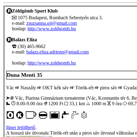
Zöldgömb Sport Klub
1075 Budapest, Rumbach Sebestyén utca 3.
e-mail:
zsuzsanna.ujj@gmail.com
honlap:
http://www.zoldgomb.hu
Balázs Eliza
(30) 465-9662
e-mail:
balazs.eliza.adrienn@gmail.com
honlap:
http://www.zoldgomb.hu
Duna Menti 35
Vác
Naszály
OKT kék sáv
Török-rét
piros sáv
Gyadai
Vác, Piarista Gimnázium tornaterme (Vác, Konstantin tér 6. Bejá
8.00-9.00 óra
1200
Ft
33,1 km
1000 m
9 óra
69,
Itiner letölthető
.
A hosszú táv útvonala Török-rét után a piros sáv útvonal változás