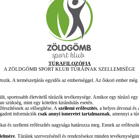
TÚRAFILOZÓFIA
A ZÖLDGÖMB SPORT KLUB TÚRÁINAK SZELLEMISÉGE
ozik. A természetjárás egyidős az emberiséggel. Az őskori ember még élel
zült, sportosabb életvitelű túrázók tevékenysége. Amikor egy túrázó egy 
 van szükség, mint egy kötetlen kirándulás esetén.
őfeszítésnek az elősegítése. A
szellemi erőfeszítés
, a helyes útvonal és
megadott információk
csak annyi ismeretet tartalmaznak
, amennyi a túr
ikai és szellemi erőfeszítés nagysága határozza meg. Ennek az erőfeszíté
delmére
. Túráink szervezésénél és rendezésekor minden tevékenységün