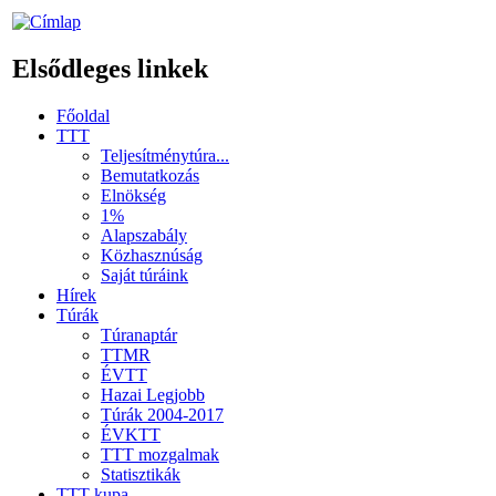
Elsődleges linkek
Főoldal
TTT
Teljesítménytúra...
Bemutatkozás
Elnökség
1%
Alapszabály
Közhasznúság
Saját túráink
Hírek
Túrák
Túranaptár
TTMR
ÉVTT
Hazai Legjobb
Túrák 2004-2017
ÉVKTT
TTT mozgalmak
Statisztikák
TTT kupa