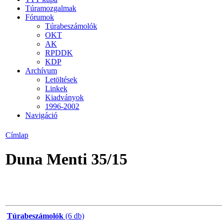
Túramozgalmak
Fórumok
Túrabeszámolók
OKT
AK
RPDDK
KDP
Archívum
Letöltések
Linkek
Kiadványok
1996-2002
Navigáció
Címlap
Duna Menti 35/15
Túrabeszámolók
(6 db)