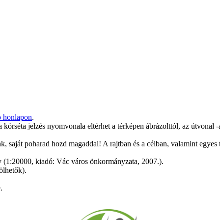
b honlapon
.
örséta jelzés nyomvonala eltérhet a térképen ábrázolttól, az útvonal -a b
 saját poharad hozd magaddal! A rajtban és a célban, valamint egyes t
ly (1:20000, kiadó: Vác város önkormányzata, 2007.).
tölhetők).
.