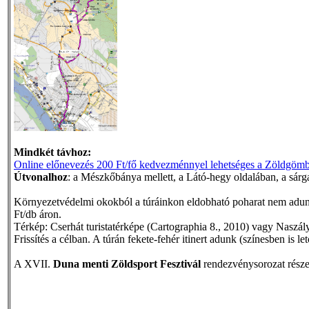
Mindkét távhoz:
Online előnevezés 200 Ft/fő kedvezménnyel lehetséges a Zöldgöm
Útvonalhoz
: a Mészkőbánya mellett, a Látó-hegy oldalában, a sárga k
Környezetvédelmi okokból a túráinkon eldobható poharat nem adunk,
Ft/db áron.
Térkép: Cserhát turistatérképe (Cartographia 8., 2010) vagy Naszá
Frissítés a célban. A túrán fekete-fehér itinert adunk (színesben is le
A XVII.
Duna menti Zöldsport Fesztivál
rendezvénysorozat része