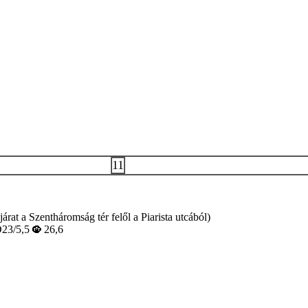
11
rat a Szentháromság tér felől a Piarista utcából)
23/5,5
26,6