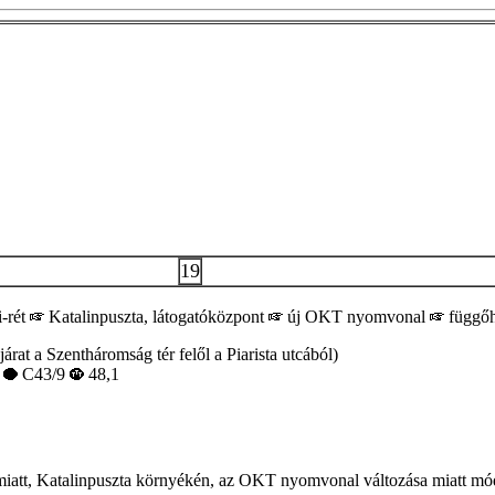
19
-rét
Katalinpuszta, látogatóközpont
új OKT nyomvonal
függő
rat a Szentháromság tér felől a Piarista utcából)
7
C43/9
48,1
a miatt, Katalinpuszta környékén, az OKT nyomvonal változása miatt mó