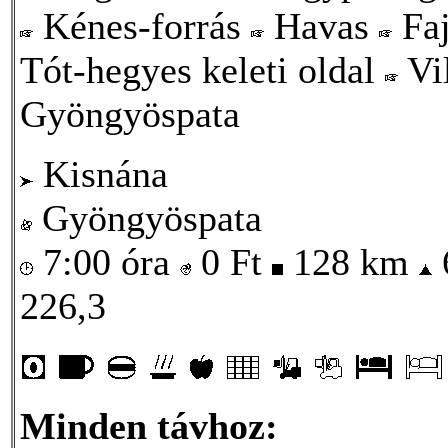
Kénes-forrás
Havas
Faj
Tót-hegyes keleti oldal
Vi
Gyöngyöspata
Kisnána
Gyöngyöspata
7:00 óra
0
Ft
128 km
226,3
Minden távhoz: