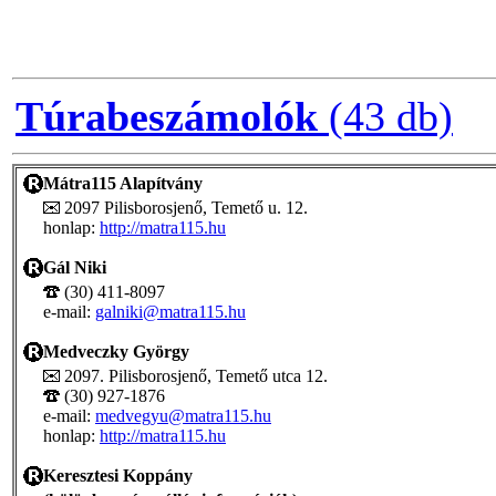
Túrabeszámolók
(43 db)
Mátra115 Alapítvány
2097 Pilisborosjenő, Temető u. 12.
honlap:
http://matra115.hu
Gál Niki
(30) 411-8097
e-mail:
galniki@matra115.hu
Medveczky György
2097. Pilisborosjenő, Temető utca 12.
(30) 927-1876
e-mail:
medvegyu@matra115.hu
honlap:
http://matra115.hu
Keresztesi Koppány