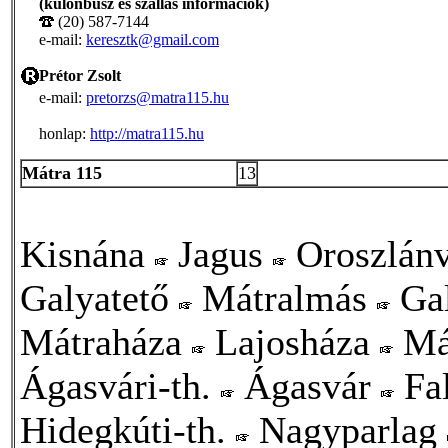
(különbusz és szállás információk)
(20) 587-7144
e-mail:
keresztk@gmail.com
Prétor Zsolt
e-mail:
pretorzs@matra115.hu
honlap:
http://matra115.hu
Mátra 115
13
Kisnána
Jagus
Oroszlán
Galyatető
Mátralmás
Ga
Mátraháza
Lajosháza
Má
Ágasvári-th.
Ágasvár
Fa
Hidegkúti-th.
Nagyparlag