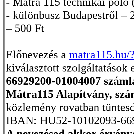
- Mátra 115 technikai póló
- különbusz Budapestről – 
– 500 Ft
Előnevezés a
matra115.hu/
kiválasztott szolgáltatások 
66929200-01004007 száml
Mátra115 Alapítvány, szá
közlemény rovatban tüntesd
IBAN: HU52-10102093-66
A nevezésed akkor érvénye