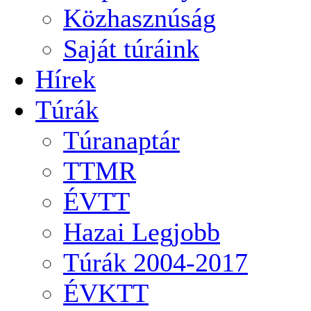
Közhasznúság
Saját túráink
Hírek
Túrák
Túranaptár
TTMR
ÉVTT
Hazai Legjobb
Túrák 2004-2017
ÉVKTT