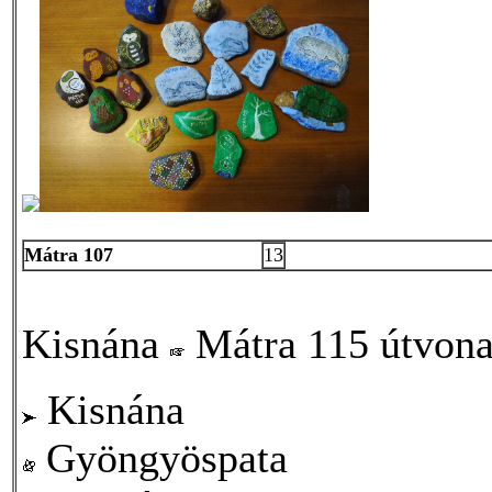
Mátra 107
13
Kisnána
Mátra 115 útvona
Kisnána
Gyöngyöspata