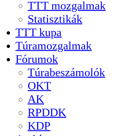
TTT mozgalmak
Statisztikák
TTT kupa
Túramozgalmak
Fórumok
Túrabeszámolók
OKT
AK
RPDDK
KDP