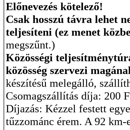
Előnevezés kötelező!
Csak hosszú távra lehet ne
teljesíteni (ez menet közb
megszűnt.)
Közösségi teljesítménytúra
közösség szervezi magána
készítésű melegálló, szállí
Csomagszállítás díja: 200 F
Díjazás: Kézzel festett egy
tűzzománc érem. A 92 km-es