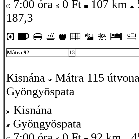
7:00 óra
0
Ft
107 km
187,3
Mátra 92
13
Kisnána
Mátra 115 útvona
Gyöngyöspata
Kisnána
Gyöngyöspata
7:00 óra
0
Ft
92 km
4