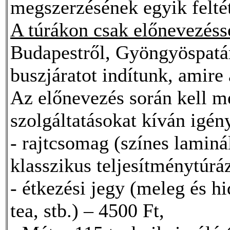
megszerzésének egyik felté
A túrákon csak előnevezésse
Budapestről, Gyöngyöspatár
buszjáratot indítunk, amire 
Az előnevezés során kell m
szolgáltatásokat kíván igén
- rajtcsomag (színes laminál
klasszikus teljesítménytúráz
- étkezési jegy (meleg és hi
tea, stb.) – 4500 Ft,