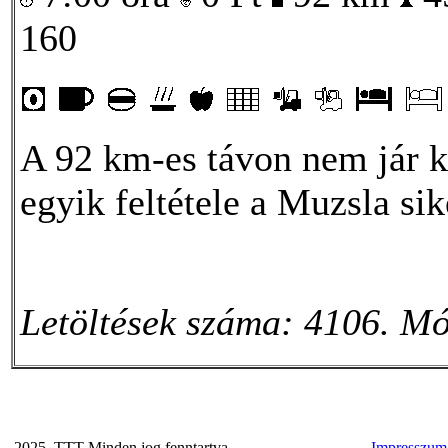
160
A 92 km-es távon nem jár k
egyik feltétele a Muzsla si
Letöltések száma: 4106. Mó
2025. TTT Minden jog fenntartva
Impresszum