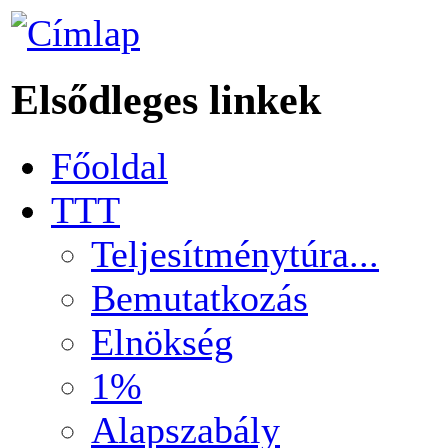
Elsődleges linkek
Főoldal
TTT
Teljesítménytúra...
Bemutatkozás
Elnökség
1%
Alapszabály