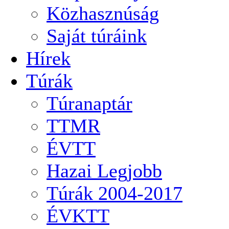
Közhasznúság
Saját túráink
Hírek
Túrák
Túranaptár
TTMR
ÉVTT
Hazai Legjobb
Túrák 2004-2017
ÉVKTT