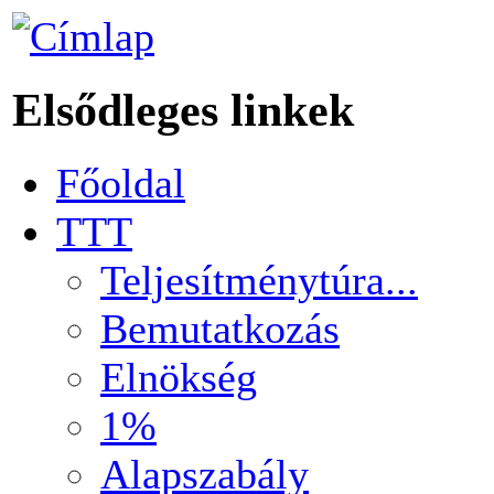
Elsődleges linkek
Főoldal
TTT
Teljesítménytúra...
Bemutatkozás
Elnökség
1%
Alapszabály