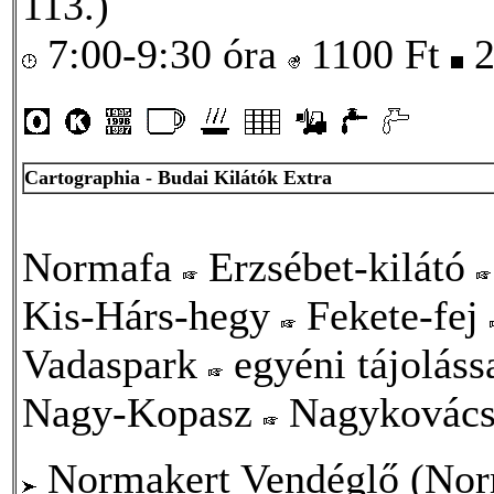
113.)
7:00-9:30 óra
1100
Ft
2
Cartographia - Budai Kilátók Extra
Normafa
Erzsébet-kilátó
Kis-Hárs-hegy
Fekete-fej
Vadaspark
egyéni tájoláss
Nagy-Kopasz
Nagykovács
Normakert Vendéglő (Norm