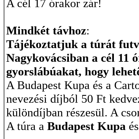
A cél 17 órakor zár!
Mindkét távhoz
:
Tájékoztatjuk a túrát futv
Nagykovácsiban a cél 11 ó
gyorslábúakat, hogy lehető
A Budapest Kupa és a Cart
nevezési díjból 50 Ft kedv
különdíjban részesül. A csom
A túra a
Budapest Kupa
és