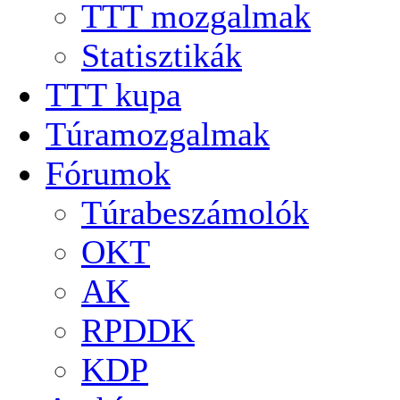
TTT mozgalmak
Statisztikák
TTT kupa
Túramozgalmak
Fórumok
Túrabeszámolók
OKT
AK
RPDDK
KDP