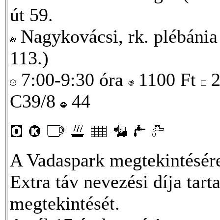
út 59.
Nagykovácsi, rk. plébánia
113.)
7:00-9:30 óra
1100
Ft
2
C39/8
44
A Vadaspark megtekintésére 
Extra táv nevezési díja tar
megtekintését.