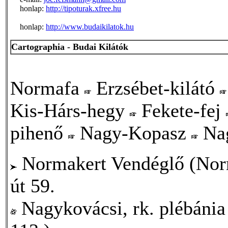
honlap:
http://tipoturak.xfree.hu
honlap:
http://www.budaikilatok.hu
Cartographia - Budai Kilátók
Normafa
Erzsébet-kilátó
Kis-Hárs-hegy
Fekete-fej
pihenő
Nagy-Kopasz
Nag
Normakert Vendéglő (Norm
út 59.
Nagykovácsi, rk. plébánia