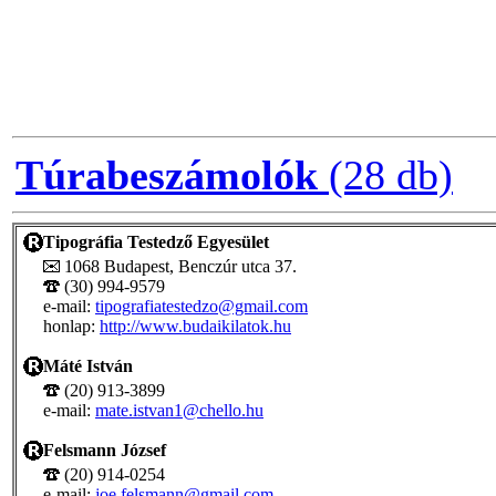
Túrabeszámolók
(28 db)
Tipográfia Testedző Egyesület
1068 Budapest, Benczúr utca 37.
(30) 994-9579
e-mail:
tipografiatestedzo@gmail.com
honlap:
http://www.budaikilatok.hu
Máté István
(20) 913-3899
e-mail:
mate.istvan1@chello.hu
Felsmann József
(20) 914-0254
e-mail:
joe.felsmann@gmail.com