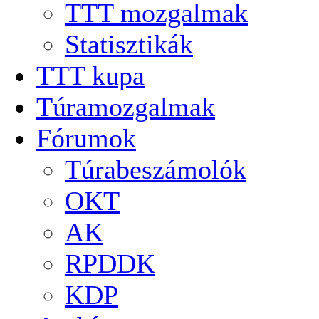
TTT mozgalmak
Statisztikák
TTT kupa
Túramozgalmak
Fórumok
Túrabeszámolók
OKT
AK
RPDDK
KDP