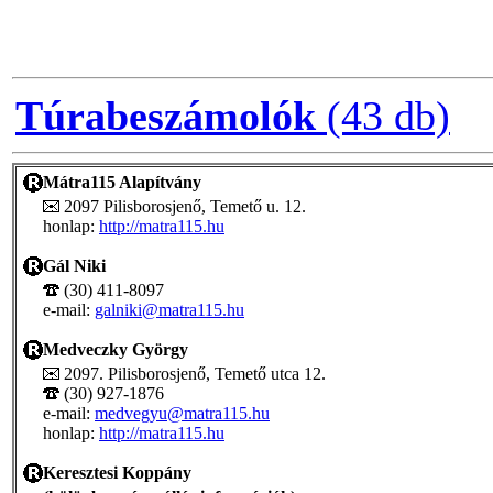
Túrabeszámolók
(43 db)
Mátra115 Alapítvány
2097 Pilisborosjenő, Temető u. 12.
honlap:
http://matra115.hu
Gál Niki
(30) 411-8097
e-mail:
galniki@matra115.hu
Medveczky György
2097. Pilisborosjenő, Temető utca 12.
(30) 927-1876
e-mail:
medvegyu@matra115.hu
honlap:
http://matra115.hu
Keresztesi Koppány