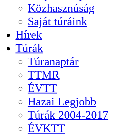
Közhasznúság
Saját túráink
Hírek
Túrák
Túranaptár
TTMR
ÉVTT
Hazai Legjobb
Túrák 2004-2017
ÉVKTT