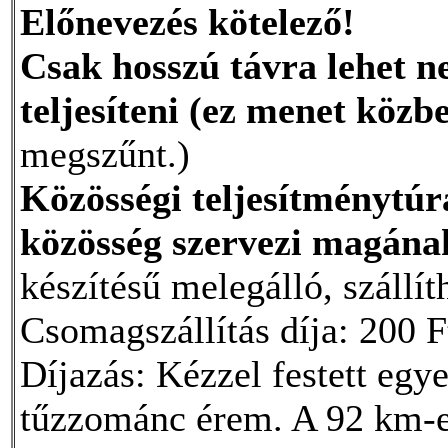
Előnevezés kötelező!
Csak hosszú távra lehet ne
teljesíteni (ez menet közb
megszűnt.)
Közösségi teljesítménytúra
közösség szervezi magána
készítésű melegálló, szállí
Csomagszállítás díja: 200 F
Díjazás: Kézzel festett egy
tűzzománc érem. A 92 km-es