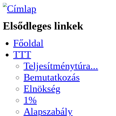
Elsődleges linkek
Főoldal
TTT
Teljesítménytúra...
Bemutatkozás
Elnökség
1%
Alapszabály