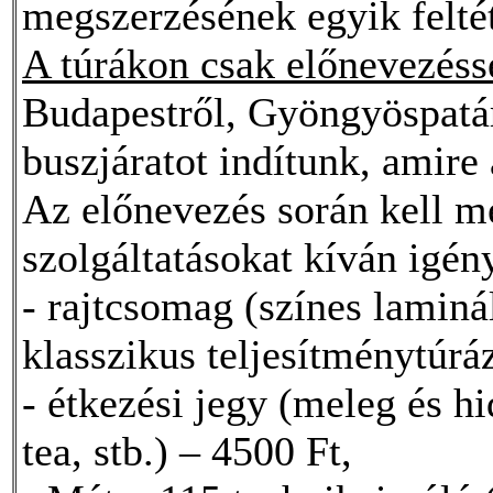
megszerzésének egyik felté
A túrákon csak előnevezésse
Budapestről, Gyöngyöspatár
buszjáratot indítunk, amire 
Az előnevezés során kell m
szolgáltatásokat kíván igén
- rajtcsomag (színes laminál
klasszikus teljesítménytúráz
- étkezési jegy (meleg és hi
tea, stb.) – 4500 Ft,