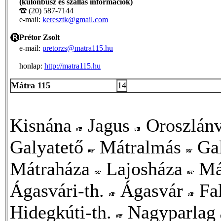
(különbusz és szállás információk)
(20) 587-7144
e-mail:
keresztk@gmail.com
Prétor Zsolt
e-mail:
pretorzs@matra115.hu
honlap:
http://matra115.hu
Mátra 115
14
Kisnána
Jagus
Oroszlán
Galyatető
Mátralmás
Ga
Mátraháza
Lajosháza
Má
Ágasvári-th.
Ágasvár
Fa
Hidegkúti-th.
Nagyparlag