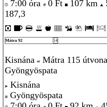
7:00 óra
0
Ft
107 km
187,3
Mátra 92
14
Kisnána
Mátra 115 útvona
Gyöngyöspata
Kisnána
Gyöngyöspata
7:00 óra
0
Ft
92 km
4