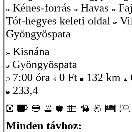
Kénes-forrás
Havas
Faj
Tót-hegyes keleti oldal
Vi
Gyöngyöspata
Kisnána
Gyöngyöspata
7:00 óra
0
Ft
132 km
233,4
Minden távhoz: