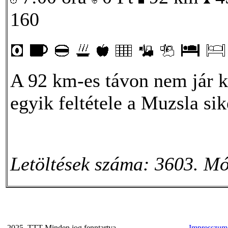
160
A 92 km-es távon nem jár k
egyik feltétele a Muzsla si
Letöltések száma: 3603. Mó
2025. TTT Minden jog fenntartva
Impresszum