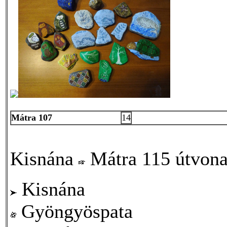
Mátra 107
14
Kisnána
Mátra 115 útvona
Kisnána
Gyöngyöspata