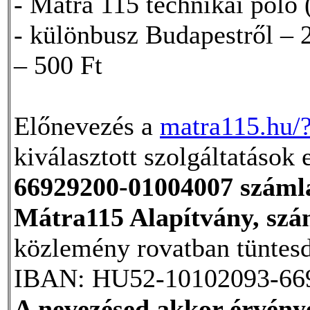
- Mátra 115 technikai póló
- különbusz Budapestről – 
– 500 Ft
Előnevezés a
matra115.hu/
kiválasztott szolgáltatások 
66929200-01004007 száml
Mátra115 Alapítvány, szá
közlemény rovatban tüntesd
IBAN: HU52-10102093-66
A nevezésed akkor érvénye