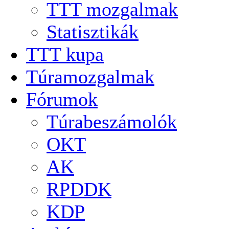
TTT mozgalmak
Statisztikák
TTT kupa
Túramozgalmak
Fórumok
Túrabeszámolók
OKT
AK
RPDDK
KDP