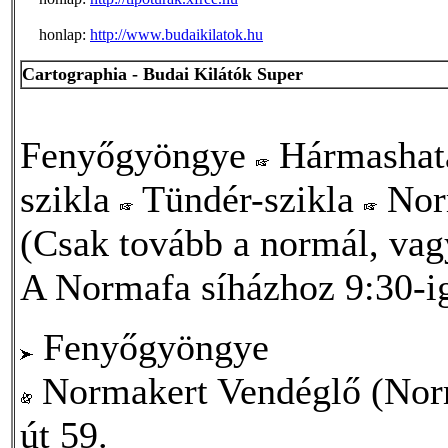
honlap:
http://www.budaikilatok.hu
Cartographia - Budai Kilátók Super
Fenyőgyöngye
Hármashat
szikla
Tündér-szikla
Nor
(Csak tovább a normál, vagy 
A Normafa síházhoz 9:30-ig 
Fenyőgyöngye
Normakert Vendéglő (Norm
út 59.