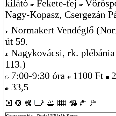
kilátó
Fekete-fej
Vöröspo
Nagy-Kopasz, Csergezán Pá
Normakert Vendéglő (Norm
út 59.
Nagykovácsi, rk. plébánia
113.)
7:00-9:30 óra
1100
Ft
2
33,5
Cartographia - Budai Kilátók Extra