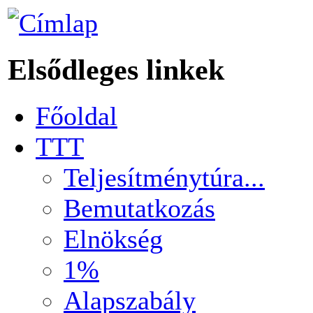
Elsődleges linkek
Főoldal
TTT
Teljesítménytúra...
Bemutatkozás
Elnökség
1%
Alapszabály