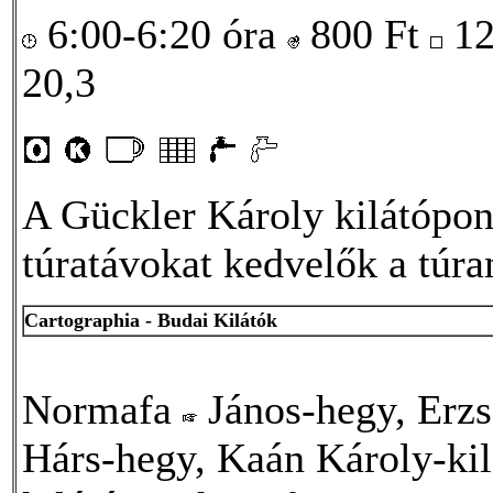
6:00-6:20 óra
800
Ft
1
20,3
A Gückler Károly kilátópon
túratávokat kedvelők a túra
Cartographia - Budai Kilátók
Normafa
János-hegy, Erzs
Hárs-hegy, Kaán Károly-ki