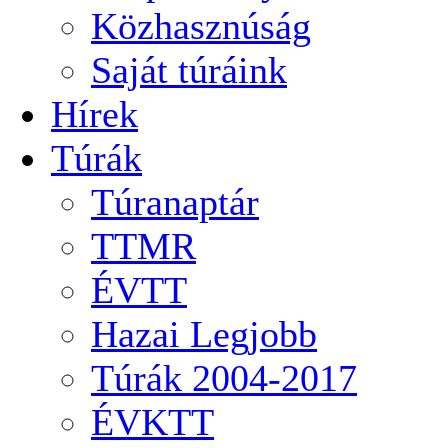
Közhasznúság
Saját túráink
Hírek
Túrák
Túranaptár
TTMR
ÉVTT
Hazai Legjobb
Túrák 2004-2017
ÉVKTT