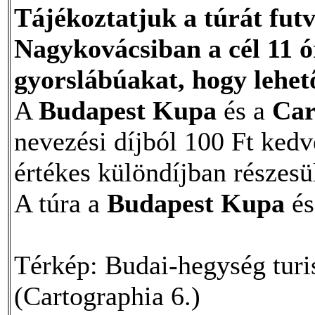
Tájékoztatjuk a túrát futv
Nagykovácsiban a cél 11 ó
gyorslábúakat, hogy lehető
A
Budapest Kupa
és a
Car
nevezési díjból 100 Ft ked
értékes különdíjban részesül
A túra a
Budapest Kupa
és
Térkép: Budai-hegység turis
(Cartographia 6.)