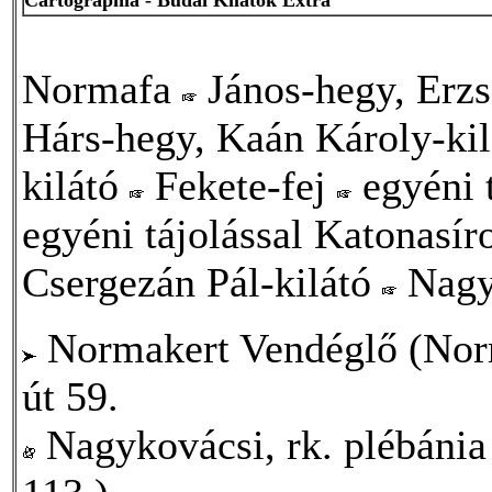
Normafa
János-hegy, Erzs
Hárs-hegy, Kaán Károly-ki
kilátó
Fekete-fej
egyéni 
egyéni tájolással Katonasí
Csergezán Pál-kilátó
Nagy
Normakert Vendéglő (Norm
út 59.
Nagykovácsi, rk. plébánia