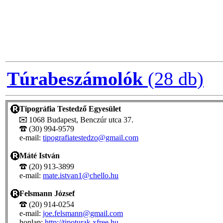
Túrabeszámolók
(28 db)
Tipográfia Testedző Egyesület
1068 Budapest, Benczúr utca 37.
(30) 994-9579
e-mail:
tipografiatestedzo@gmail.com
Máté István
(20) 913-3899
e-mail:
mate.istvan1@chello.hu
Felsmann József
(20) 914-0254
e-mail:
joe.felsmann@gmail.com
honlap:
http://tipoturak.xfree.hu