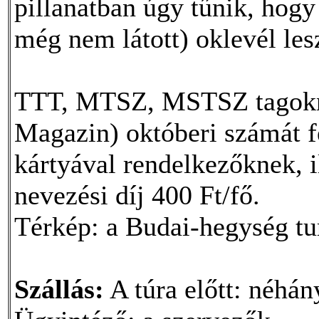
pillanatban úgy tűnik, hogy
még nem látott) oklevél lesz
TTT, MTSZ, MSTSZ tagokna
Magazin) októberi számát f
kártyával rendelkezőknek, il
nevezési díj 400 Ft/fő.
Térkép: a Budai-hegység tur
Szállás:
A túra előtt: néhán