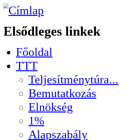
Elsődleges linkek
Főoldal
TTT
Teljesítménytúra...
Bemutatkozás
Elnökség
1%
Alapszabály