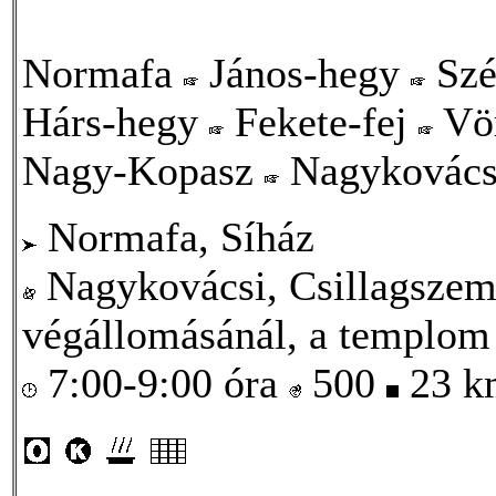
Normafa
János-hegy
Szé
Hárs-hegy
Fekete-fej
Vör
Nagy-Kopasz
Nagykovács
Normafa, Síház
Nagykovácsi, Csillagszem 
végállomásánál, a templom
7:00-9:00 óra
500
23 