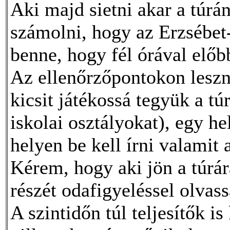
Aki majd sietni akar a túrán
számolni, hogy az Erzsébet-
benne, hogy fél órával előbb
Az ellenőrzőpontokon leszn
kicsit játékossá tegyük a tú
iskolai osztályokat), egy h
helyen be kell írni valamit 
Kérem, hogy aki jön a túrár
részét odafigyeléssel olvass
A szintidőn túl teljesítők is