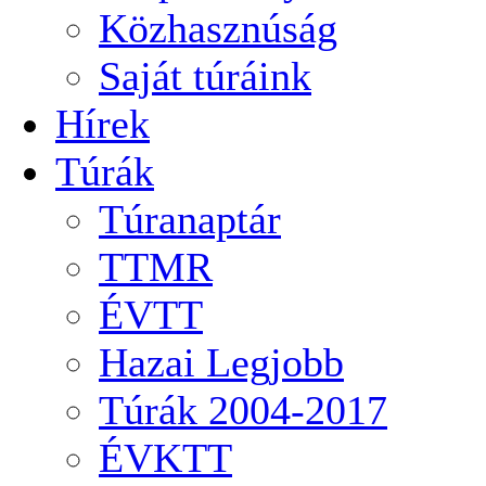
Közhasznúság
Saját túráink
Hírek
Túrák
Túranaptár
TTMR
ÉVTT
Hazai Legjobb
Túrák 2004-2017
ÉVKTT