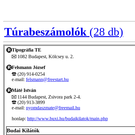
Túrabeszámolók
(28 db)
Tipográfia TE
1082 Budapest, Kölcsey u. 2.
Felsmann József
(20) 914-0254
e-mail:
felsmann@freestart.hu
Máté István
1144 Budapest, Zsivora park 2-4.
(20) 913-3899
e-mail:
nyomdaszmate@freemail.hu
honlap:
http://www.buxi.hu/budaikilatok/main.php
Budai Kilátók