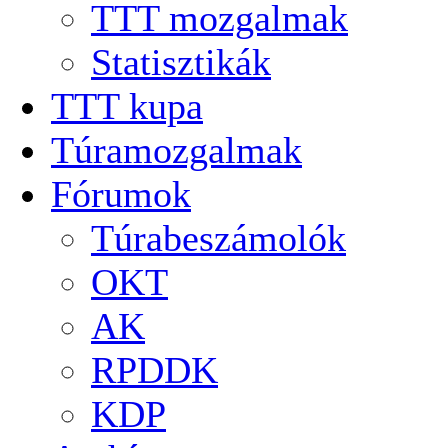
TTT mozgalmak
Statisztikák
TTT kupa
Túramozgalmak
Fórumok
Túrabeszámolók
OKT
AK
RPDDK
KDP