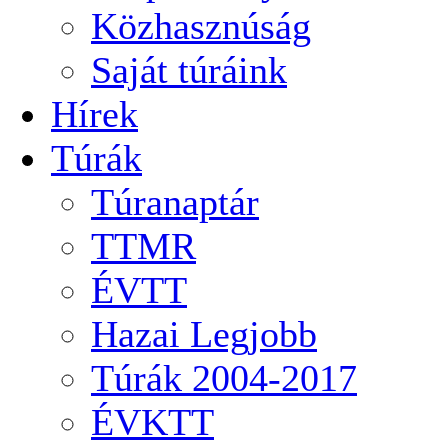
Közhasznúság
Saját túráink
Hírek
Túrák
Túranaptár
TTMR
ÉVTT
Hazai Legjobb
Túrák 2004-2017
ÉVKTT