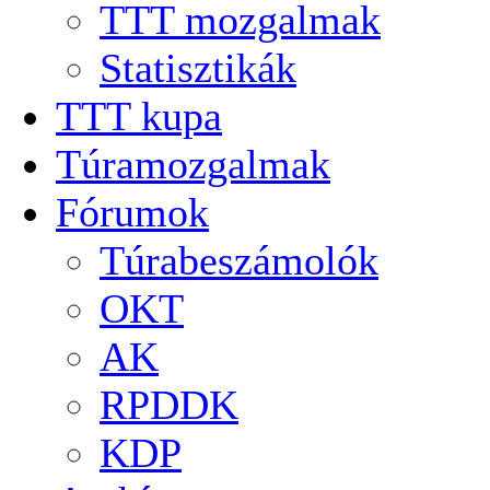
TTT mozgalmak
Statisztikák
TTT kupa
Túramozgalmak
Fórumok
Túrabeszámolók
OKT
AK
RPDDK
KDP