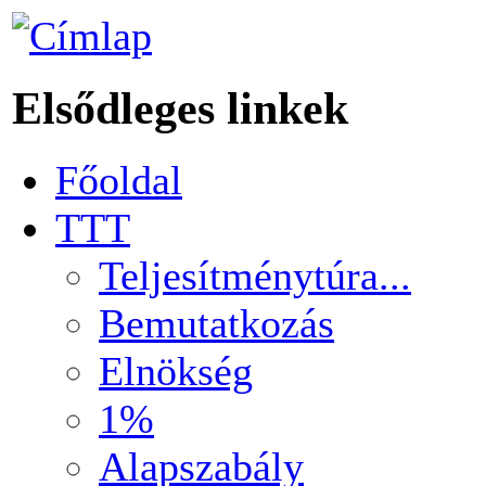
Elsődleges linkek
Főoldal
TTT
Teljesítménytúra...
Bemutatkozás
Elnökség
1%
Alapszabály