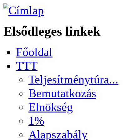
Elsődleges linkek
Főoldal
TTT
Teljesítménytúra...
Bemutatkozás
Elnökség
1%
Alapszabály