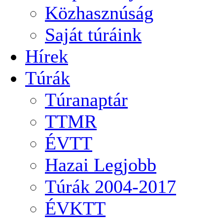
Közhasznúság
Saját túráink
Hírek
Túrák
Túranaptár
TTMR
ÉVTT
Hazai Legjobb
Túrák 2004-2017
ÉVKTT