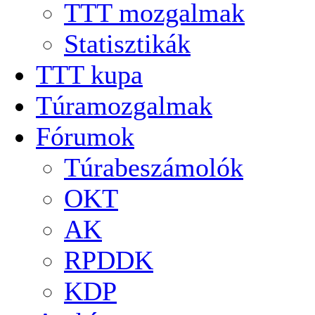
TTT mozgalmak
Statisztikák
TTT kupa
Túramozgalmak
Fórumok
Túrabeszámolók
OKT
AK
RPDDK
KDP