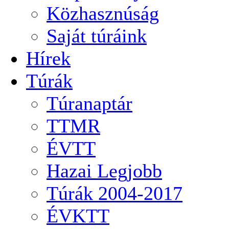
Közhasznúság
Saját túráink
Hírek
Túrák
Túranaptár
TTMR
ÉVTT
Hazai Legjobb
Túrák 2004-2017
ÉVKTT