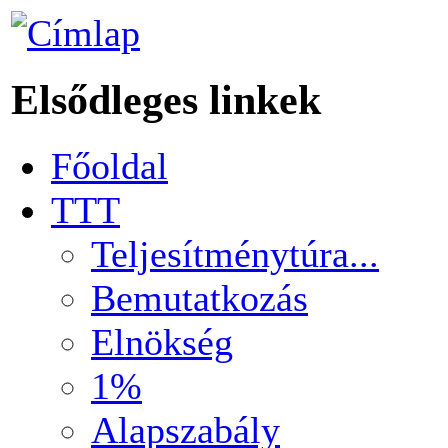
Elsődleges linkek
Főoldal
TTT
Teljesítménytúra...
Bemutatkozás
Elnökség
1%
Alapszabály