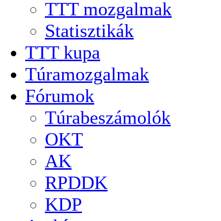
TTT mozgalmak
Statisztikák
TTT kupa
Túramozgalmak
Fórumok
Túrabeszámolók
OKT
AK
RPDDK
KDP