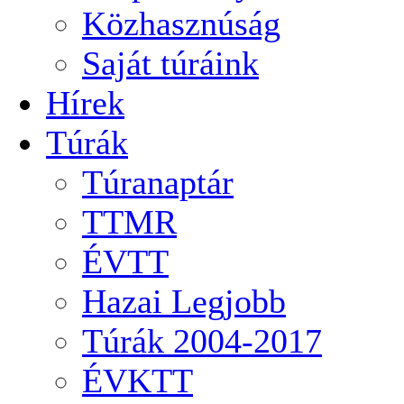
Közhasznúság
Saját túráink
Hírek
Túrák
Túranaptár
TTMR
ÉVTT
Hazai Legjobb
Túrák 2004-2017
ÉVKTT