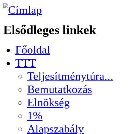
Elsődleges linkek
Főoldal
TTT
Teljesítménytúra...
Bemutatkozás
Elnökség
1%
Alapszabály