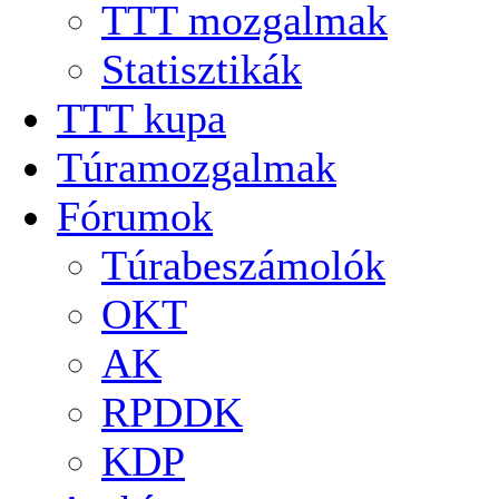
TTT mozgalmak
Statisztikák
TTT kupa
Túramozgalmak
Fórumok
Túrabeszámolók
OKT
AK
RPDDK
KDP