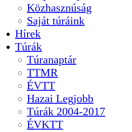
Közhasznúság
Saját túráink
Hírek
Túrák
Túranaptár
TTMR
ÉVTT
Hazai Legjobb
Túrák 2004-2017
ÉVKTT