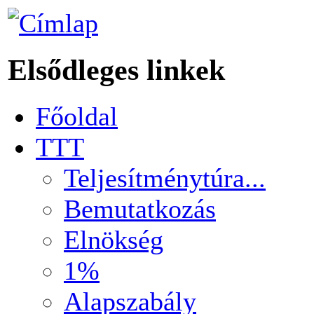
Elsődleges linkek
Főoldal
TTT
Teljesítménytúra...
Bemutatkozás
Elnökség
1%
Alapszabály