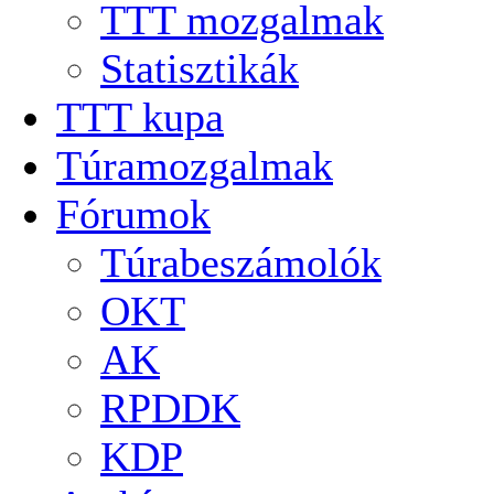
TTT mozgalmak
Statisztikák
TTT kupa
Túramozgalmak
Fórumok
Túrabeszámolók
OKT
AK
RPDDK
KDP