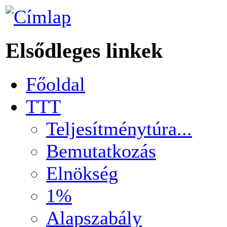
Elsődleges linkek
Főoldal
TTT
Teljesítménytúra...
Bemutatkozás
Elnökség
1%
Alapszabály