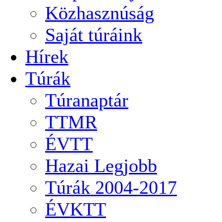
Közhasznúság
Saját túráink
Hírek
Túrák
Túranaptár
TTMR
ÉVTT
Hazai Legjobb
Túrák 2004-2017
ÉVKTT