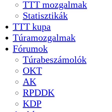
TTT mozgalmak
Statisztikák
TTT kupa
Túramozgalmak
Fórumok
Túrabeszámolók
OKT
AK
RPDDK
KDP