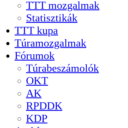
TTT mozgalmak
Statisztikák
TTT kupa
Túramozgalmak
Fórumok
Túrabeszámolók
OKT
AK
RPDDK
KDP