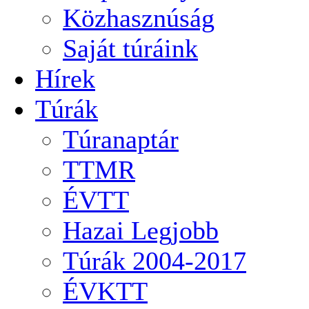
Közhasznúság
Saját túráink
Hírek
Túrák
Túranaptár
TTMR
ÉVTT
Hazai Legjobb
Túrák 2004-2017
ÉVKTT