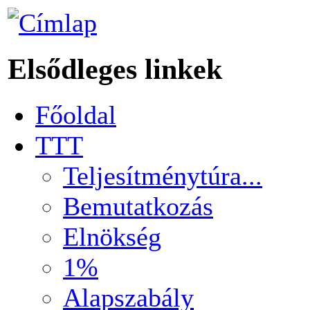
Elsődleges linkek
Főoldal
TTT
Teljesítménytúra...
Bemutatkozás
Elnökség
1%
Alapszabály