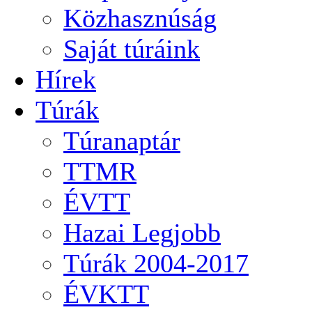
Közhasznúság
Saját túráink
Hírek
Túrák
Túranaptár
TTMR
ÉVTT
Hazai Legjobb
Túrák 2004-2017
ÉVKTT