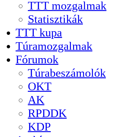
TTT mozgalmak
Statisztikák
TTT kupa
Túramozgalmak
Fórumok
Túrabeszámolók
OKT
AK
RPDDK
KDP