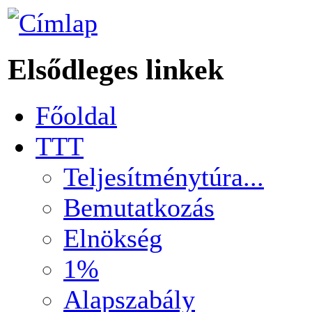
Elsődleges linkek
Főoldal
TTT
Teljesítménytúra...
Bemutatkozás
Elnökség
1%
Alapszabály