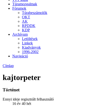
Túramozgalmak
Fórumok
Túrabeszámolók
OKT
AK
RPDDK
KDP
Archívum
Letöltések
Linkek
Kiadványok
1996-2002
Navigáció
Címlap
kajtorpeter
Történet
Ennyi ideje regisztrált felhasználó
16 év 40 hét