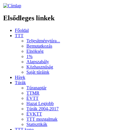
Elsődleges linkek
Főoldal
TTT
Teljesítménytúra...
Bemutatkozás
Elnökség
1%
Alapszabály
Közhasznúság
Saját túráink
Hírek
Túrák
Túranaptár
TTMR
ÉVTT
Hazai Legjobb
Túrák 2004-2017
ÉVKTT
TTT mozgalmak
Statisztikák
TTT kupa