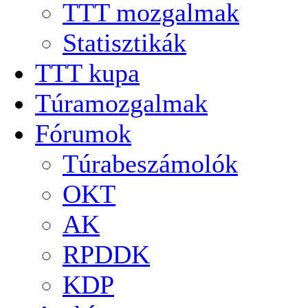
TTT mozgalmak
Statisztikák
TTT kupa
Túramozgalmak
Fórumok
Túrabeszámolók
OKT
AK
RPDDK
KDP