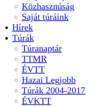
Közhasznúság
Saját túráink
Hírek
Túrák
Túranaptár
TTMR
ÉVTT
Hazai Legjobb
Túrák 2004-2017
ÉVKTT