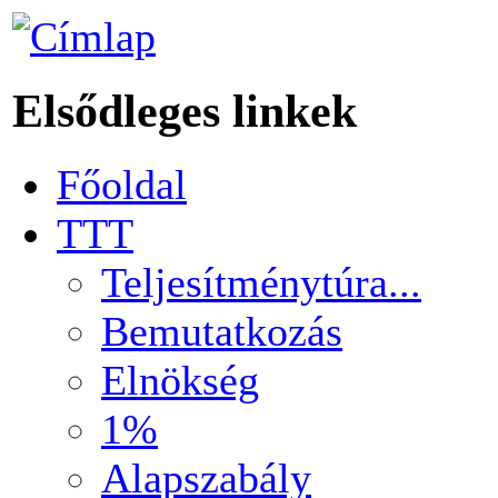
Elsődleges linkek
Főoldal
TTT
Teljesítménytúra...
Bemutatkozás
Elnökség
1%
Alapszabály