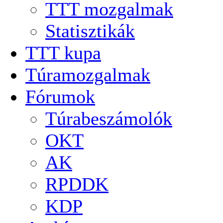
TTT mozgalmak
Statisztikák
TTT kupa
Túramozgalmak
Fórumok
Túrabeszámolók
OKT
AK
RPDDK
KDP