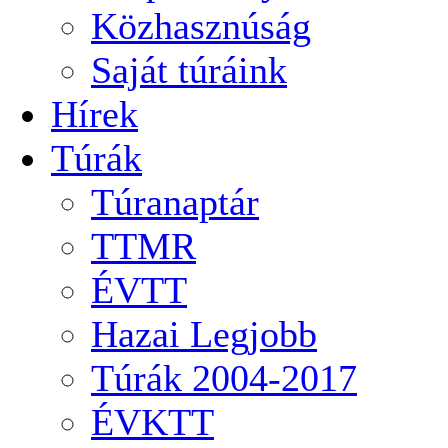
Közhasznúság
Saját túráink
Hírek
Túrák
Túranaptár
TTMR
ÉVTT
Hazai Legjobb
Túrák 2004-2017
ÉVKTT