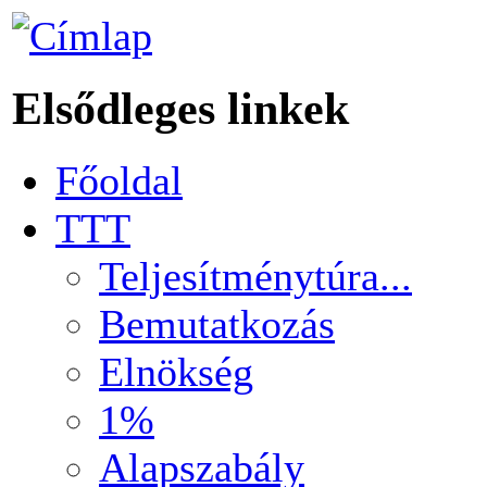
Elsődleges linkek
Főoldal
TTT
Teljesítménytúra...
Bemutatkozás
Elnökség
1%
Alapszabály