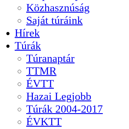
Közhasznúság
Saját túráink
Hírek
Túrák
Túranaptár
TTMR
ÉVTT
Hazai Legjobb
Túrák 2004-2017
ÉVKTT