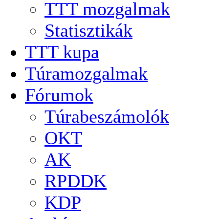
TTT mozgalmak
Statisztikák
TTT kupa
Túramozgalmak
Fórumok
Túrabeszámolók
OKT
AK
RPDDK
KDP