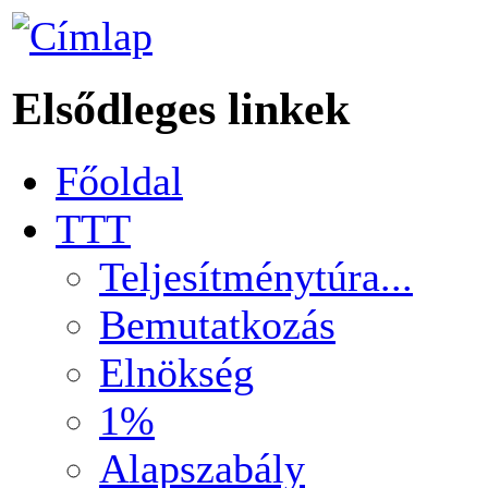
Elsődleges linkek
Főoldal
TTT
Teljesítménytúra...
Bemutatkozás
Elnökség
1%
Alapszabály