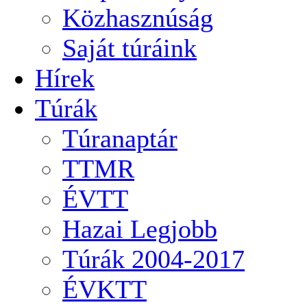
Közhasznúság
Saját túráink
Hírek
Túrák
Túranaptár
TTMR
ÉVTT
Hazai Legjobb
Túrák 2004-2017
ÉVKTT