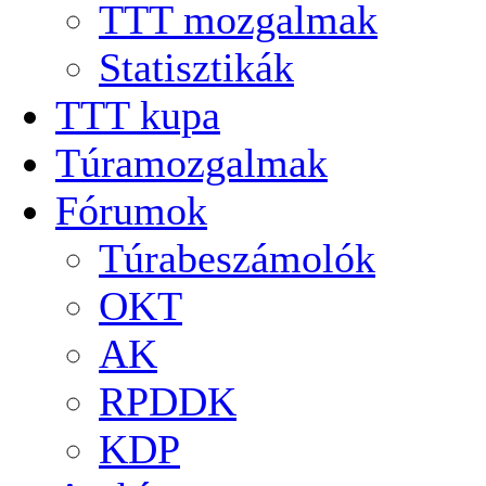
TTT mozgalmak
Statisztikák
TTT kupa
Túramozgalmak
Fórumok
Túrabeszámolók
OKT
AK
RPDDK
KDP